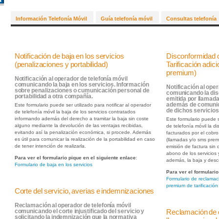
Información Telefonía Móvil
Guía telefonía móvil
Consultas telefonía
Notificación de baja en los servicios
Disconformidad c
(penalizaciones y portabilidad)
Tarificación adi
premium)
Notificación al operador de telefonía móvil
comunicando la baja en los servicios. Información
Notificación al oper
sobre penalizaciones o cumunicación personal de
comunicando la dis
portabilidad a otra compañía.
emitida por llamada
además de comunica
Este formulario puede ser utilizado para notificar al operador
de dichos servicios
de telefonía móvil la baja de los servicios contratados
informando además del derecho a tramitar la baja sin coste
Este formulario puede s
alguno mediante la devolución de las ventajas recibidas,
de telefonía móvil la 
evitando así la penalización económica, si procede. Además
facturados por el cobro 
es útil para comunicar la realización de la portabilidad en caso
(llamadas y/o sms premi
de tener intención de realizarla.
emisión de factura sin 
abono de los servicios
Para ver el formulario pique en el siguiente enlace
:
además, la baja y desc
Formulario de baja en los servicios
Para ver el formulario
Formulario de reclamac
premium de tarificación
Corte del servicio, averias e indemnizaciones
Reclamación al operador de telefonía móvil
Reclamación de e
comunicando el corte injustificado del servicio y
solicitando la indemnización que la normativa