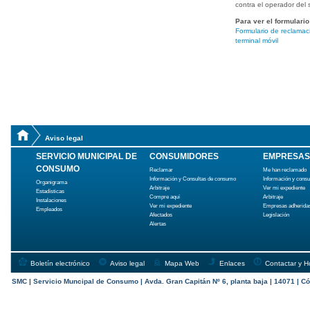
contra el operador del s
Para ver el formulario
Formulario de reclamaci
terminal móvil
Aviso legal
SERVICIO MUNICIPAL DE
CONSUMIDORES
EMPRESAS
CONSUMO
Reclamar
Me han reclamado
Información y Consultas de consumo
Información y cons
Organigrama
Arbitraje
Ver mi expediente
Estadísticas
Compre aquí
Arbitraje
Instalaciones
Ver mi expediente
Empresas adherida
Empleados
Afectados
Legislación
Alertas
Boletín electrónico
Aviso legal
Mapa Web
Enlaces
Contactar y H
SMC | Servicio Muncipal de Consumo | Avda. Gran Capitán Nº 6, planta baja | 14071 | Có