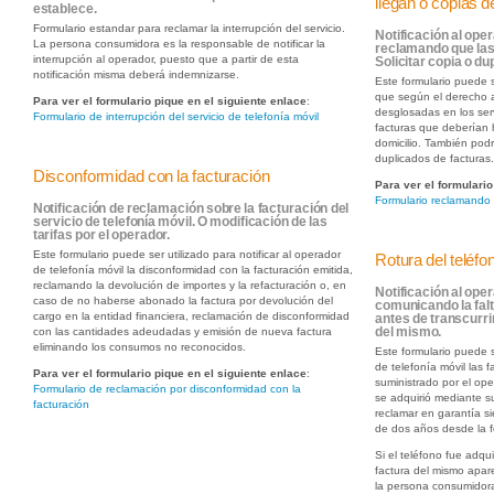
llegan o copias 
establece.
Formulario estandar para reclamar la interrupción del servicio.
Notificación al oper
La persona consumidora es la responsable de notificar la
reclamando que las 
interrupción al operador, puesto que a partir de esta
Solicitar copia o d
notificación misma deberá indemnizarse.
Este formulario puede s
que según el derecho a 
Para ver el formulario pique en el siguiente enlace
:
desglosadas en los ser
Formulario de interrupción del servicio de telefonía móvil
facturas que deberían 
domicilio. También podr
duplicados de facturas
Disconformidad con la facturación
Para ver el formulario
Formulario reclamando 
Notificación de reclamación sobre la facturación del
servicio de telefonía móvil. O modificación de las
tarifas por el operador.
Este formulario puede ser utilizado para notificar al operador
Rotura del teléfo
de telefonía móvil la disconformidad con la facturación emitida,
reclamando la devolución de importes y la refacturación o, en
Notificación al oper
caso de no haberse abonado la factura por devolución del
comunicando la falt
cargo en la entidad financiera, reclamación de disconformidad
antes de transcurri
con las cantidades adeudadas y emisión de nueva factura
del mismo.
eliminando los consumos no reconocidos.
Este formulario puede s
de telefonía móvil las 
Para ver el formulario pique en el siguiente enlace
:
suministrado por el op
Formulario de reclamación por disconformidad con la
se adquirió mediante s
facturación
reclamar en garantía s
de dos años desde la f
Si el teléfono fue adqu
factura del mismo apar
la persona consumidora