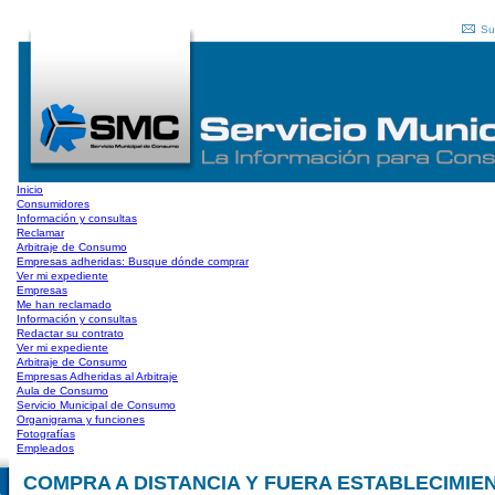
Su
Inicio
Consumidores
Información y consultas
Reclamar
Arbitraje de Consumo
Empresas adheridas: Busque dónde comprar
Ver mi expediente
Empresas
Me han reclamado
Información y consultas
Redactar su contrato
Ver mi expediente
Arbitraje de Consumo
Empresas Adheridas al Arbitraje
Aula de Consumo
Servicio Municipal de Consumo
Organigrama y funciones
Fotografías
Empleados
COMPRA A DISTANCIA Y FUERA ESTABLECIMIEN