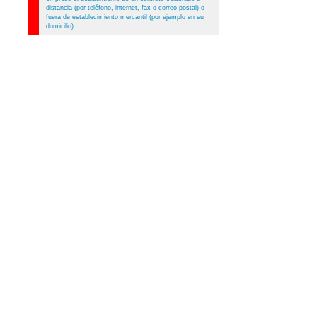
distancia (por teléfono, internet, fax o correo postal) o
fuera de establecimiento mercantil (por ejemplo en su
domicilio)
.