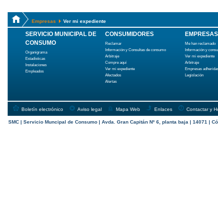
Empresas
Ver mi expediente
SERVICIO MUNICIPAL DE
CONSUMIDORES
EMPRESAS
CONSUMO
Reclamar
Me han reclamado
Información y Consultas de consumo
Información y cons
Organigrama
Arbitraje
Ver mi expediente
Estadísticas
Compre aquí
Arbitraje
Instalaciones
Ver mi expediente
Empresas adherida
Empleados
Afectados
Legislación
Alertas
Boletín electrónico
Aviso legal
Mapa Web
Enlaces
Contactar y H
SMC | Servicio Muncipal de Consumo | Avda. Gran Capitán Nº 6, planta baja | 14071 | Có