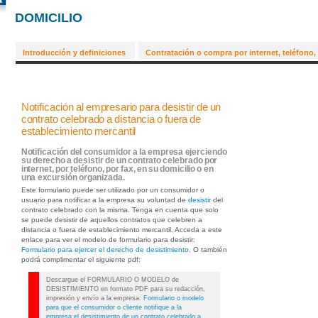
DOMICILIO
Introducción y definiciones
Contratación o compra por internet, teléfono,
Notificación al empresario para desistir de un
contrato celebrado a distancia o fuera de
establecimiento mercantil
Notificación del consumidor a la empresa ejerciendo
su derecho a desistir de un contrato celebrado por
internet, por teléfono, por fax, en su domicilio o en
una excursión organizada.
Este formulario puede ser utilizado por un consumidor o
usuario para notificar a la empresa su voluntad de
desistir
del
contrato celebrado con la misma. Tenga en cuenta que solo
se puede desistir de aquellos contratos que celebren a
distancia o fuera de establecimiento mercantil. Acceda a este
enlace para ver el modelo de formulario para desistir:
Formulario para ejercer el derecho de desistimiento
. O también
podrá complimentar el siguiente pdf:
Descargue el FORMULARIO O MODELO de
DESISTIMIENTO en formato PDF para su redacción,
impresión y envío a la empresa:
Formulario o modelo
para que el consumidor o cliente notifique a la
empresa el desistimiento de un contrato celebrado a