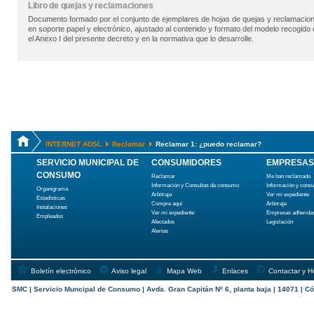
Libro de quejas y reclamaciones
Documento formado por el conjunto de ejemplares de hojas de quejas y reclamacio
en soporte papel y electrónico, ajustado al contenido y formato del modelo recogido 
el Anexo I del presente decreto y en la normativa que lo desarrolle.
INTERNET ADSL
Reclamar
Reclamar 1: ¿puedo reclamar?
SERVICIO MUNICIPAL DE
CONSUMIDORES
EMPRESAS
CONSUMO
Reclamar
Me han reclamado
Información y Consultas de consumo
Información y cons
Organigrama
Arbitraje
Ver mi expediente
Estadísticas
Compre aquí
Arbitraje
Instalaciones
Ver mi expediente
Empresas adherida
Empleados
Afectados
Legislación
Alertas
Boletín electrónico
Aviso legal
Mapa Web
Enlaces
Contactar y H
SMC | Servicio Muncipal de Consumo | Avda. Gran Capitán Nº 6, planta baja | 14071 | Có