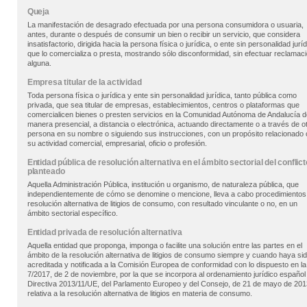
Queja
La manifestación de desagrado efectuada por una persona consumidora o usuaria,
antes, durante o después de consumir un bien o recibir un servicio, que considera
insatisfactorio, dirigida hacia la persona física o jurídica, o ente sin personalidad juríd
que lo comercializa o presta, mostrando sólo disconformidad, sin efectuar reclamac
alguna.
Empresa titular de la actividad
Toda persona física o jurídica y ente sin personalidad jurídica, tanto pública como
privada, que sea titular de empresas, establecimientos, centros o plataformas que
comercialicen bienes o presten servicios en la Comunidad Autónoma de Andalucía d
manera presencial, a distancia o electrónica, actuando directamente o a través de o
persona en su nombre o siguiendo sus instrucciones, con un propósito relacionado
su actividad comercial, empresarial, oficio o profesión.
Entidad pública de resolución alternativa en el ámbito sectorial del conflict
planteado
Aquella Administración Pública, institución u organismo, de naturaleza pública, que
independientemente de cómo se denomine o mencione, lleva a cabo procedimientos
resolución alternativa de litigios de consumo, con resultado vinculante o no, en un
ámbito sectorial específico.
Entidad privada de resolución alternativa
Aquella entidad que proponga, imponga o facilite una solución entre las partes en el
ámbito de la resolución alternativa de litigios de consumo siempre y cuando haya si
acreditada y notificada a la Comisión Europea de conformidad con lo dispuesto en l
7/2017, de 2 de noviembre, por la que se incorpora al ordenamiento jurídico español 
Directiva 2013/11/UE, del Parlamento Europeo y del Consejo, de 21 de mayo de 201
relativa a la resolución alternativa de litigios en materia de consumo.