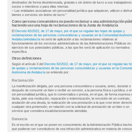
destinados de forma desinteresada, gratuita o sin ánimo de lucro a sus trabajadores
socios o miembros o para ellas mismas.
–
Las entidades asociativas sin personalidad jurídica que adquieran, utilicen o disfru
bienes o servicios sin ánimo de lucro."
Como persona consumidora no puedo reclamar a una administración públ
haciendo uso una hoja de reclamaciones de la Junta de Andalucía
El
Decreto 82/2022, de 17 de mayo, por el que se regulan las hojas de quejas y
reclamaciones de las personas consumidoras y usuarias en la Comunidad Autónom
AndalucíaAndalucía
no será de aplicación a las reclamaciones relativas al
funcionamiento de los servicios administrativos de las Administraciones Públicas en 
ejercicio de sus potestades públicas, a las que les será de aplicación su normativa
específica.
Otras definiciones
Según el artículo 3 del
Decreto 82/2022, de 17 de mayo, por el que se regulan las ho
de quejas y reclamaciones de las personas consumidoras y usuarias en la Comuni
Autónoma de Andalucía
se entiende por:
Reclamación
La manifestación dirigida, por una persona consumidora o usuaria, antes, durante o
después de consumir un bien o recibir un servicio, a la persona física o jurídica, o e
sin personalidad jurídica, que lo comercializa o presta, en el que, de forma expresa 
tácita, pide una restitución, reparación o indemnización, la rescisión de un contrato,
anulación de una deuda, la realización de una prestación a la que cree tener derech
cualquier otra pretensión, en relación con la solicitud de prestación de un bien o un
servicio que considera insatisfactoriamente atendida.
Denuncia
Es el escrito en el que se ponen en conocimiento de la Administración Pública hecho
que pudieran ser constitutivos de una infracción administrativa en materia de consu