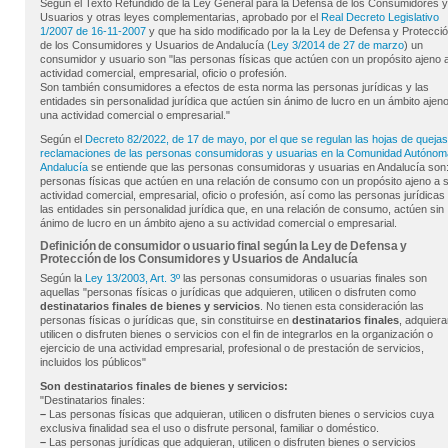
Según el Texto Refundido de la Ley General para la Defensa de los Consumidores y
Usuarios y otras leyes complementarias, aprobado por el
Real Decreto Legislativo
1/2007 de 16-11-2007
y que ha sido modificado por la la Ley de Defensa y Protecci
de los Consumidores y Usuarios de Andalucía (
Ley 3/2014 de 27 de marzo
) un
consumidor y usuario son "las personas físicas que actúen con un propósito ajeno 
actividad comercial, empresarial, oficio o profesión.
Son también consumidores a efectos de esta norma las personas jurídicas y las
entidades sin personalidad jurídica que actúen sin ánimo de lucro en un ámbito ajeno
una actividad comercial o empresarial."
Según el
Decreto 82/2022, de 17 de mayo, por el que se regulan las hojas de quejas
reclamaciones de las personas consumidoras y usuarias en la Comunidad Autónom
Andalucía
se entiende que las personas consumidoras y usuarias en Andalucía son:
personas físicas que actúen en una relación de consumo con un propósito ajeno a 
actividad comercial, empresarial, oficio o profesión, así como las personas jurídicas
las entidades sin personalidad jurídica que, en una relación de consumo, actúen sin
ánimo de lucro en un ámbito ajeno a su actividad comercial o empresarial.
Definición de consumidor o usuario final según la Ley de Defensa y
Protección de los Consumidores y Usuarios de Andalucía
Según la
Ley 13/2003, Art. 3º
las personas consumidoras o usuarias finales son
aquellas "personas físicas o jurídicas que adquieren, utilicen o disfruten como
destinatarios finales de bienes y servicios
. No tienen esta consideración las
personas físicas o jurídicas que, sin constituirse en
destinatarios finales
, adquiera
utilicen o disfruten bienes o servicios con el fin de integrarlos en la organización o
ejercicio de una actividad empresarial, profesional o de prestación de servicios,
incluidos los públicos"
Son destinatarios finales de bienes y servicios:
"Destinatarios finales:
–
Las personas físicas que adquieran, utilicen o disfruten bienes o servicios cuya
exclusiva finalidad sea el uso o disfrute personal, familiar o doméstico.
–
Las personas jurídicas que adquieran, utilicen o disfruten bienes o servicios