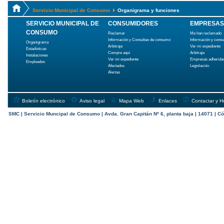
Servicio Municipal de Consumo
Organigrama y funciones
SERVICIO MUNICIPAL DE
CONSUMIDORES
EMPRESAS
CONSUMO
Reclamar
Me han reclamado
Información y Consultas de consumo
Información y cons
Organigrama
Arbitraje
Ver mi expediente
Estadísticas
Compre aquí
Arbitraje
Instalaciones
Ver mi expediente
Empresas adherida
Empleados
Afectados
Legislación
Alertas
Boletín electrónico
Aviso legal
Mapa Web
Enlaces
Contactar y H
SMC | Servicio Muncipal de Consumo | Avda. Gran Capitán Nº 6, planta baja | 14071 | Có