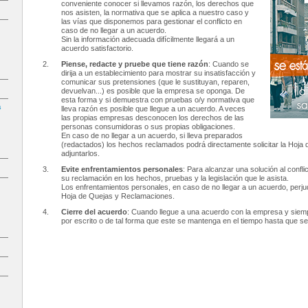
conveniente conocer si llevamos razón, los derechos que
nos asisten, la normativa que se aplica a nuestro caso y
las vías que disponemos para gestionar el conflicto en
caso de no llegar a un acuerdo.
Sin la información adecuada difícilmente llegará a un
acuerdo satisfactorio.
Piense, redacte y pruebe que tiene razón
: Cuando se
dirija a un establecimiento para mostrar su insatisfacción y
comunicar sus pretensiones (que le sustituyan, reparen,
devuelvan...) es posible que la empresa se oponga. De
esta forma y si demuestra con pruebas o/y normativa que
s
lleva razón es posible que llegue a un acuerdo. A veces
las propias empresas desconocen los derechos de las
personas consumidoras o sus propias obligaciones.
En caso de no llegar a un acuerdo, si lleva preparados
(redactados) los hechos reclamados podrá directamente solicitar la Hoj
adjuntarlos.
Evite enfrentamientos personales
: Para alcanzar una solución al confl
su reclamación en los hechos, pruebas y la legislación que le asista.
Los enfrentamientos personales, en caso de no llegar a un acuerdo, perju
Hoja de Quejas y Reclamaciones.
Cierre del acuerdo
: Cuando llegue a una acuerdo con la empresa y siemp
por escrito o de tal forma que este se mantenga en el tiempo hasta que se 