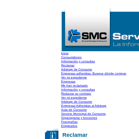
Inicio
Consumidores
Información y consultas
Reclamar
Arbitraje de Consumo
Empresas adheridas: Busque dónde comprar
Ver mi expediente
Empresas
Me han reclamado
Información y consultas
Redactar su contrato
Ver mi expediente
Arbitraje de Consumo
Empresas Adheridas al Arbitraje
Aula de Consumo
Servicio Municipal de Consumo
Organigrama y funciones
Fotografías
Empleados
Reclamar