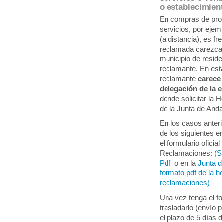
o establecimien
En compras de prod
servicios, por ejemp
(a distancia), es f
reclamada carezca 
municipio de resid
reclamante. En est
reclamante
carece
delegación de la 
donde solicitar la 
de la Junta de Anda
En los casos anter
de los siguientes 
el formulario ofici
Reclamaciones:
(S
Pdf
o en la
Junta d
formato pdf de la h
reclamaciones)
Una vez tenga el fo
trasladarlo (envío 
el plazo de 5 días 