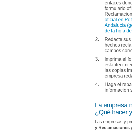
enlaces dond
formulario of
Reclamacio
oficial en Pdf
Andalucía (g
de la hoja d
Redacte sus 
hechos recla
campos corr
Imprima el fo
establecimie
las copias i
empresa redac
Haga el repa
información 
La empresa n
¿Qué hacer y 
Las empresas y pr
y Reclamaciones
p