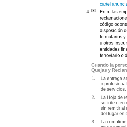
cartel anunci
Entre las emp
reclamaciones
código odonto
disposición d
formularios 
u otros instr
entidades fin
ferroviario o 
Cuando la perso
Quejas y Recla
La entrega s
o profesional
de servicios.
La Hoja de r
solicite o en
sin remitir a
del lugar en
La cumplimen