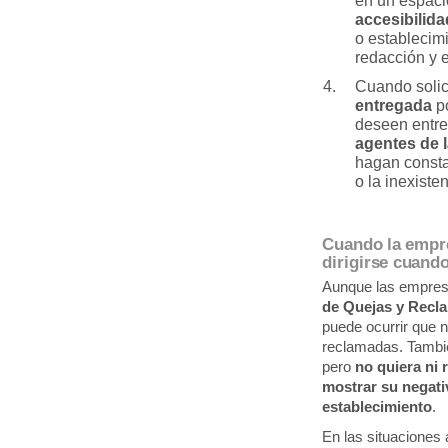
en un espaci
accesibilid
o establecim
redacción y 
Cuando solic
entregada
po
deseen entre
agentes de 
hagan consta
o la inexiste
Cuando la empre
dirigirse cuand
Aunque las empres
de Quejas y Recl
puede ocurrir que 
reclamadas. Tambié
pero
no quiera ni r
mostrar su negativ
establecimiento
.
En las situaciones