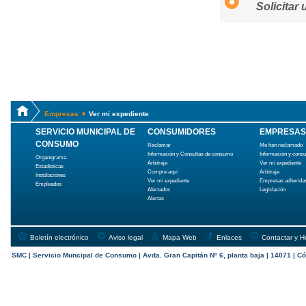
Solicitar
Empresas
Ver mi expediente
SERVICIO MUNICIPAL DE
CONSUMIDORES
EMPRESAS
CONSUMO
Reclamar
Me han reclamado
Información y Consultas de consumo
Información y cons
Organigrama
Arbitraje
Ver mi expediente
Estadísticas
Compre aquí
Arbitraje
Instalaciones
Ver mi expediente
Empresas adherida
Empleados
Afectados
Legislación
Alertas
Boletín electrónico
Aviso legal
Mapa Web
Enlaces
Contactar y H
SMC | Servicio Muncipal de Consumo | Avda. Gran Capitán Nº 6, planta baja | 14071 | Có