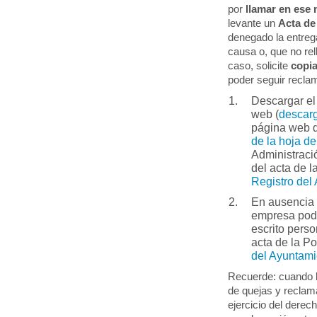
por
llamar en ese 
levante un
Acta d
denegado la entreg
causa o, que no rel
caso, solicite
copia
poder seguir recla
Descargar el
web (
descarg
página web d
de la hoja d
Administraci
del acta de l
Registro del
En ausencia 
empresa po
escrito pers
acta de la Po
del Ayuntam
Recuerde: cuando la
de quejas y reclama
ejercicio del derec