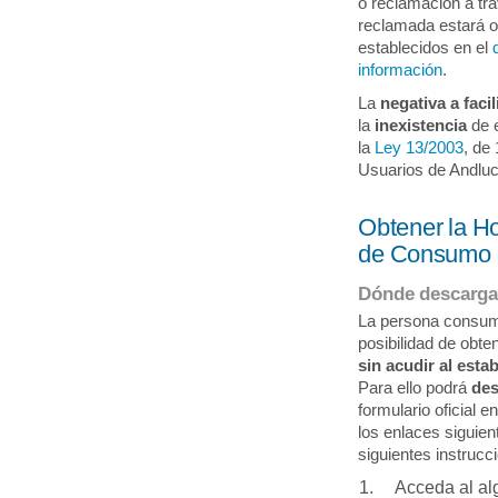
o reclamación a tr
reclamada estará 
establecidos en el
información
.
La
negativa a facil
la
inexistencia
de e
la
Ley 13/2003
, de
Usuarios de Andluc
Obtener la H
de Consumo
Dónde descargar
La persona consumi
posibilidad de obt
sin acudir al esta
Para ello podrá
des
formulario oficial 
los enlaces siguien
siguientes instrucc
Acceda al al