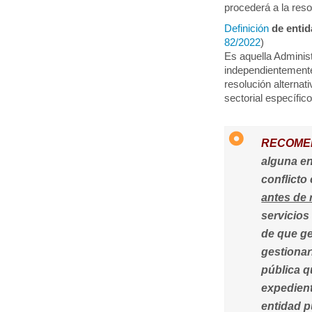
procederá a la reso
Definición
de entid
82/2022
)
Es aquella Administ
independientement
resolución alternat
sectorial específico
RECOME
alguna en
conflicto
antes de 
servicios
de que g
gestionar
pública q
expedient
entidad p