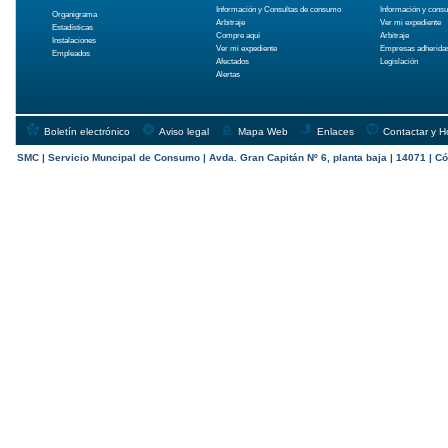
Información y Consultas de consumo
Información y cons
Organigrama
Arbitraje
Ver mi expediente
Estadísticas
Compre aquí
Arbitraje
Instalaciones
Ver mi expediente
Empresas adherida
Empleados
Afectados
Legislación
Alertas
Boletín electrónico
Aviso legal
Mapa Web
Enlaces
Contactar y H
SMC | Servicio Muncipal de Consumo | Avda. Gran Capitán Nº 6, planta baja | 14071 | Có