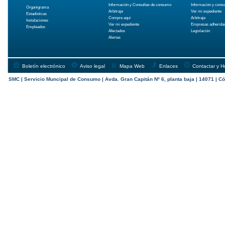
Información y Consultas de consumo
Información y cons
Organigrama
Arbitraje
Ver mi expediente
Estadísticas
Compre aquí
Arbitraje
Instalaciones
Ver mi expediente
Empresas adherida
Empleados
Afectados
Legislación
Alertas
Boletín electrónico
Aviso legal
Mapa Web
Enlaces
Contactar y H
SMC | Servicio Muncipal de Consumo | Avda. Gran Capitán Nº 6, planta baja | 14071 | Có