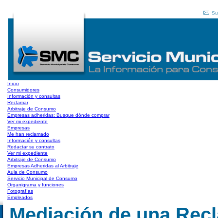
Su
Inicio
Consumidores
Información y consultas
Reclamar
Arbitraje de Consumo
Empresas adheridas: Busque dónde comprar
Ver mi expediente
Empresas
Me han reclamado
Información y consultas
Redactar su contrato
Ver mi expediente
Arbitraje de Consumo
Empresas Adheridas al Arbitraje
Aula de Consumo
Servicio Municipal de Consumo
Organigrama y funciones
Fotografías
Empleados
Mediación de una Rec