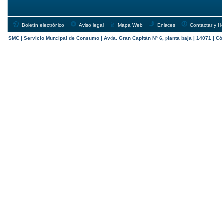
Boletín electrónico
Aviso legal
Mapa Web
Enlaces
Contactar y H
SMC | Servicio Muncipal de Consumo | Avda. Gran Capitán Nº 6, planta baja | 14071 | Có