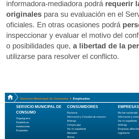
informadora-mediadora podrá
requerir 
originales
para su evaluación en el Serv
oficiales. En otras ocasiones podrá
pers
inspeccionar y evaluar el motivo del con
o posibilidades que,
a libertad de la 
utilizarse para resolver el conflicto.
Servicio Municipal de Consumo
Empleados
SERVICIO MUNICIPAL DE
CONSUMIDORES
EMPRESAS
CONSUMO
Reclamar
Me han reclamado
Información y Consultas de consumo
Información y cons
Organigrama
Arbitraje
Ver mi expediente
Estadísticas
Compre aquí
Arbitraje
Instalaciones
Ver mi expediente
Empresas adherida
Empleados
Afectados
Legislación
Alertas