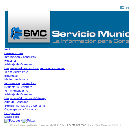
Su
Inicio
Consumidores
Información y consultas
Reclamar
Arbitraje de Consumo
Empresas adheridas: Busque dónde comprar
Ver mi expediente
Empresas
Me han reclamado
Información y consultas
Redactar su contrato
Ver mi expediente
Arbitraje de Consumo
Empresas Adheridas al Arbitraje
Aula de Consumo
Servicio Municipal de Consumo
Organigrama y funciones
Fotografías
Empleados
Escrito por raad
Última actualización el Martes, 15 de Julio de 2014 12:15
Lunes, 25 de Marzo de 2013 00:00