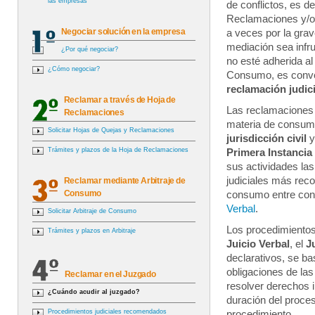
las empresas
de conflictos, es d
Reclamaciones y/o
Negociar solución en la empresa
a veces por la gra
mediación sea infr
¿Por qué negociar?
no esté adherida al
¿Cómo negociar?
Consumo, es conven
reclamación judic
Reclamar a través de Hoja de
Las reclamaciones 
Reclamaciones
materia de consumo
Solicitar Hojas de Quejas y Reclamaciones
jurisdicción civil
y
Trámites y plazos de la Hoja de Reclamaciones
Primera Instancia
sus actividades la
judiciales más reco
Reclamar mediante Arbitraje de
Consumo
consumo entre cons
Verbal
.
Solicitar Arbitraje de Consumo
Los procedimientos
Trámites y plazos en Arbitraje
Juicio Verbal
, el
J
declarativos, se b
obligaciones de las
Reclamar en el Juzgado
resolver derechos 
¿Cuándo acudir al juzgado?
duración del proces
Procedimientos judiciales recomendados
procedimiento.