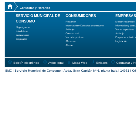
Contactar y Horarios
SERVICIO MUNICIPAL DE
CONSUMIDORES
EMPRESAS
CONSUMO
Reclamar
Me han reclamado
Información y Consultas de consumo
Información y cons
Organigrama
Arbitraje
Ver mi expediente
Estadísticas
Compre aquí
Arbitraje
Instalaciones
Ver mi expediente
Empresas adherida
Empleados
Afectados
Legislación
Alertas
Boletín electrónico
Aviso legal
Mapa Web
Enlaces
Contactar y H
SMC | Servicio Muncipal de Consumo | Avda. Gran Capitán Nº 6, planta baja | 14071 | Có