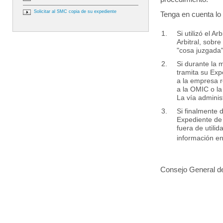
Solicitar al SMC copia de su expediente
Tenga en cuenta lo 
Si utilizó el 
Arbitral, sobr
"cosa juzgada"
Si durante la
tramita su Exp
a la empresa 
a la OMIC o la
La vía administ
Si finalmente 
Expediente de
fuera de utili
información e
Consejo General de