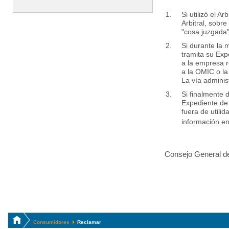
Si utilizó el 
Arbitral, sobr
"cosa juzgada"
Si durante la
tramita su Exp
a la empresa 
a la OMIC o la
La vía administ
Si finalmente 
Expediente de
fuera de utili
información e
Consejo General de
Consumidores
Reclamar