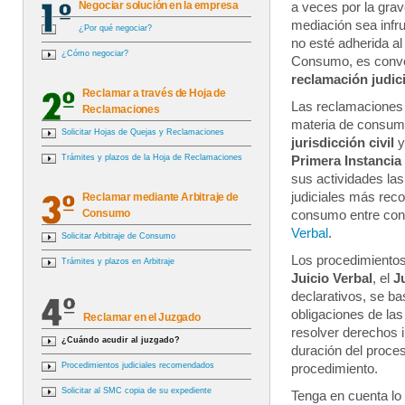
Negociar solución en la empresa
a veces por la gra
mediación sea infr
¿Por qué negociar?
no esté adherida al
¿Cómo negociar?
Consumo, es conven
reclamación judic
Reclamar a través de Hoja de
Las reclamaciones 
Reclamaciones
materia de consumo
Solicitar Hojas de Quejas y Reclamaciones
jurisdicción civil
y
Trámites y plazos de la Hoja de Reclamaciones
Primera Instancia
sus actividades la
judiciales más reco
Reclamar mediante Arbitraje de
Consumo
consumo entre cons
Verbal
.
Solicitar Arbitraje de Consumo
Los procedimientos
Trámites y plazos en Arbitraje
Juicio Verbal
, el
J
declarativos, se b
obligaciones de las
Reclamar en el Juzgado
resolver derechos 
¿Cuándo acudir al juzgado?
duración del proces
Procedimientos judiciales recomendados
procedimiento.
Solicitar al SMC copia de su expediente
Tenga en cuenta lo 