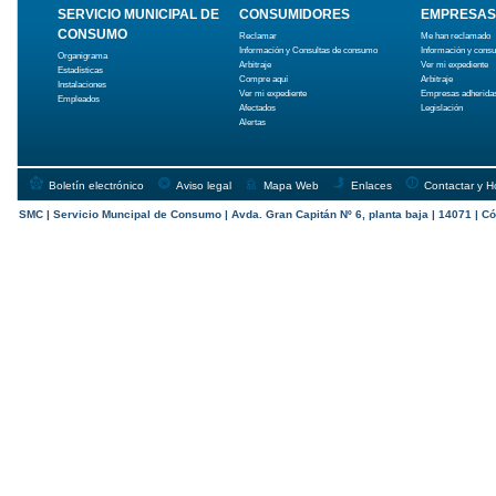
SERVICIO MUNICIPAL DE
CONSUMIDORES
EMPRESAS
CONSUMO
Reclamar
Me han reclamado
Información y Consultas de consumo
Información y cons
Organigrama
Arbitraje
Ver mi expediente
Estadísticas
Compre aquí
Arbitraje
Instalaciones
Ver mi expediente
Empresas adherida
Empleados
Afectados
Legislación
Alertas
Boletín electrónico
Aviso legal
Mapa Web
Enlaces
Contactar y H
SMC | Servicio Muncipal de Consumo | Avda. Gran Capitán Nº 6, planta baja | 14071 | Có