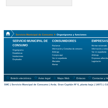
Servicio Municipal de Consumo
Organigrama y funciones
SERVICIO MUNICIPAL DE
CONSUMIDORES
EMPRESAS
CONSUMO
Reclamar
Me han reclamado
Información y Consultas de consumo
Información y cons
Organigrama
Arbitraje
Ver mi expediente
Estadísticas
Compre aquí
Arbitraje
Instalaciones
Ver mi expediente
Empresas adherida
Empleados
Afectados
Legislación
Alertas
Boletín electrónico
Aviso legal
Mapa Web
Enlaces
Contactar y H
SMC | Servicio Muncipal de Consumo | Avda. Gran Capitán Nº 6, planta baja | 14071 | Có