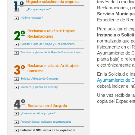
través de la mediac
Negociar solución en la empresa
Reclamaciones, p
¿Por qué negociar?
Servicio Municip
¿Cómo negociar?
Expediente de Rec
Para solicitar el ex
Reclamar a través de Hoja de
Instancia o Solici
Reclamaciones
normalizada que po
Solicitar Hojas de Quejas y Reclamaciones
físicamente en el R
Ayuntamiento de C
Trámites y plazos de la Hoja de Reclamaciones
planta baja) o rellen
electrónicamente a
Reclamar mediante Arbitraje de
Consumo
En la Solicitud o I
Solicitar Arbitraje de Consumo
Ayuntamiento de C
deberá indicar el n
Trámites y plazos en Arbitraje
Una vez recibida la
copia del Expediente
Reclamar en el Juzgado
¿Cuándo acudir al juzgado?
Procedimientos judiciales recomendados
Solicitar al SMC copia de su expediente