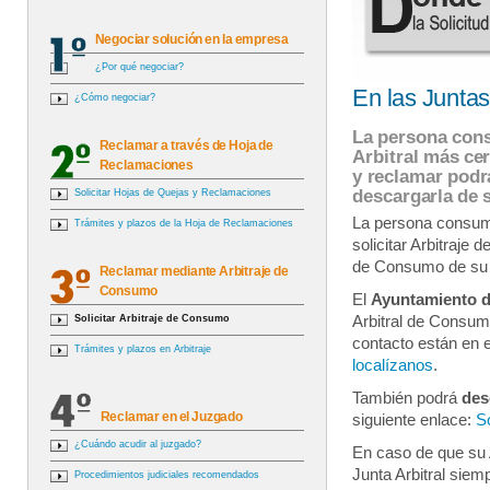
Negociar solución en la empresa
¿Por qué negociar?
En las Juntas
¿Cómo negociar?
La persona consu
Reclamar a través de Hoja de
Arbitral más cer
Reclamaciones
y reclamar podrá
descargarla de 
Solicitar Hojas de Quejas y Reclamaciones
La persona consum
Trámites y plazos de la Hoja de Reclamaciones
solicitar Arbitraje 
de Consumo de su 
Reclamar mediante Arbitraje de
Consumo
El
Ayuntamiento 
Solicitar Arbitraje de Consumo
Arbitral de Consum
contacto están en e
Trámites y plazos en Arbitraje
localízanos
.
También podrá
des
Reclamar en el Juzgado
siguiente enlace:
So
¿Cuándo acudir al juzgado?
En caso de que su
Junta Arbitral siemp
Procedimientos judiciales recomendados