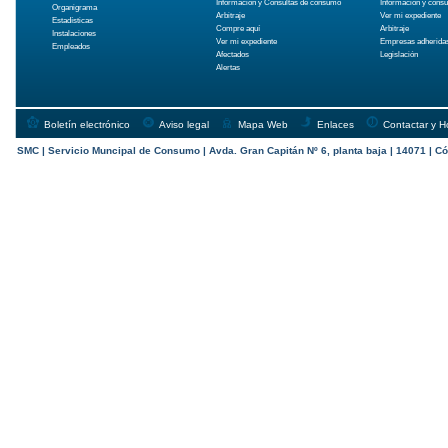
Información y Consultas de consumo
Información y cons
Organigrama
Arbitraje
Ver mi expediente
Estadísticas
Compre aquí
Arbitraje
Instalaciones
Ver mi expediente
Empresas adherida
Empleados
Afectados
Legislación
Alertas
Boletín electrónico
Aviso legal
Mapa Web
Enlaces
Contactar y H
SMC | Servicio Muncipal de Consumo | Avda. Gran Capitán Nº 6, planta baja | 14071 | Có