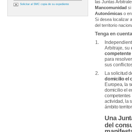
las Juntas Arbitral
Solicitar al SMC copia de su expediente
Mancomunidad
si
Autonómicas
o en
Si desea localizar a
del territorio nacio
Tenga en cuenta
Independiente
Arbitraje, s
competente
para resolve
sus conflicto
La solicitud d
domicilio el
Europea, la so
domicilio el e
competentes 
actividad, la s
ámbito territor
Una Junta
del consu
manifes