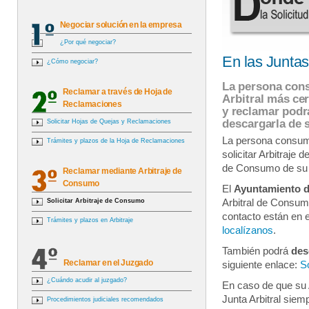
Negociar solución en la empresa
¿Por qué negociar?
En las Juntas
¿Cómo negociar?
La persona consu
Reclamar a través de Hoja de
Arbitral más cer
Reclamaciones
y reclamar podrá
descargarla de 
Solicitar Hojas de Quejas y Reclamaciones
La persona consum
Trámites y plazos de la Hoja de Reclamaciones
solicitar Arbitraje 
de Consumo de su 
Reclamar mediante Arbitraje de
Consumo
El
Ayuntamiento 
Solicitar Arbitraje de Consumo
Arbitral de Consum
contacto están en e
Trámites y plazos en Arbitraje
localízanos
.
También podrá
des
Reclamar en el Juzgado
siguiente enlace:
So
¿Cuándo acudir al juzgado?
En caso de que su
Junta Arbitral siemp
Procedimientos judiciales recomendados