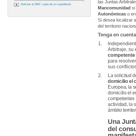
las Juntas Arbitral
Solicitar al SMC copia de su expediente
Mancomunidad
si
Autonómicas
o en
Si desea localizar a
del territorio nacio
Tenga en cuenta
Independiente
Arbitraje, s
competente
para resolve
sus conflicto
La solicitud d
domicilio el
Europea, la so
domicilio el e
competentes 
actividad, la s
ámbito territor
Una Junta
del consu
manifes