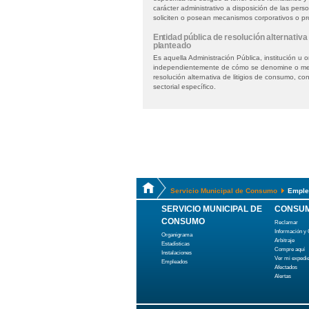
carácter administrativo a disposición de las per
soliciten o posean mecanismos corporativos o pr
Entidad pública de resolución alternativa 
planteado
Es aquella Administración Pública, institución u 
independientemente de cómo se denomine o men
resolución alternativa de litigios de consumo, co
sectorial específico.
Servicio Municipal de Consumo
Emple
SERVICIO MUNICIPAL DE
CONSUM
CONSUMO
Reclamar
Información y
Organigrama
Arbitraje
Estadísticas
Compre aquí
Instalaciones
Ver mi expedi
Empleados
Afectados
Alertas