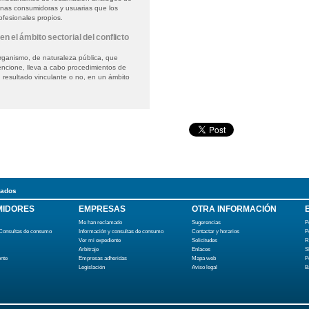
sonas consumidoras y usuarias que los
ofesionales propios.
en el ámbito sectorial del conflicto
organismo, de naturaleza pública, que
cione, lleva a cabo procedimientos de
n resultado vinculante o no, en un ámbito
ados
IDORES
EMPRESAS
OTRA INFORMACIÓN
Me han reclamado
Sugerencias
P
 Consultas de consumo
Información y consultas de consumo
Contactar y horarios
P
Ver mi expediente
Solicitudes
R
Arbitraje
Enlaces
S
ente
Empresas adheridas
Mapa web
P
Legislación
Aviso legal
B