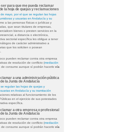
o ser para que me pueda reclamar
e la hoja de quejas y reclamaciones
de mayo, por el que se regulan las hojas
umidoras y usuarias en Andalucía y su
smo a las personas físicas o jurídicas y
vadas, que sean titulares de empresas,
rcialicen bienes o presten servicios en la
encial, a distancia o electrónica,
va sectorial específica les obligue a tener
nálogos de carácter administrativo a
rias que los soliciten o posean
.
oco pueden reclamar contra otra empresa
tivas de resolución de conflicto (
mediación
ia de consumo aunque sí podrán hacerlo
vía
clamar a una administración pública
de la Junta de Andalucía
se regulan las hojas de quejas y
uarias en Andalucía y su tramitación
ciones relativas al funcionamiento de los
 Públicas en el ejercicio de sus potestades
mativa específica.
clamar a otra empresa o profesional
de la Junta de Andalucía
oco pueden reclamar contra otra empresa
tivas de resolución de conflicto (
mediación
ia de consumo aunque sí podrán hacerlo
vía