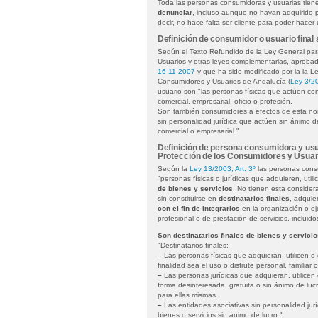
Toda las personas consumidoras y usuarias tie
denunciar
, incluso aunque no hayan adquirido p
decir, no hace falta ser cliente para poder hace
Definición de consumidor o usuario final
Según el Texto Refundido de la Ley General par
Usuarios y otras leyes complementarias, aproba
16-11-2007
y que ha sido modificado por la la L
Consumidores y Usuarios de Andalucía (
Ley 3/2
usuario son "las personas físicas que actúen con
comercial, empresarial, oficio o profesión.
Son también consumidores a efectos de esta norm
sin personalidad jurídica que actúen sin ánimo d
comercial o empresarial."
Definición de persona consumidora y usu
Protección de los Consumidores y Usuar
Según la
Ley 13/2003, Art. 3º
las personas consu
"personas físicas o jurídicas que adquieren, util
de bienes y servicios
. No tienen esta considera
sin constituirse en
destinatarios finales
, adquier
con el fin de integrarlos
en la organización o ej
profesional o de prestación de servicios, incluido
Son destinatarios finales de bienes y servicio
"Destinatarios finales:
–
Las personas físicas que adquieran, utilicen o 
finalidad sea el uso o disfrute personal, familiar 
–
Las personas jurídicas que adquieran, utilicen 
forma desinteresada, gratuita o sin ánimo de luc
para ellas mismas.
–
Las entidades asociativas sin personalidad jurí
bienes o servicios sin ánimo de lucro."