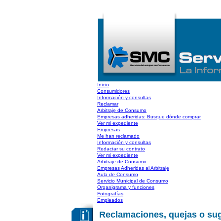
Inicio
Consumidores
Información y consultas
Reclamar
Arbitraje de Consumo
Empresas adheridas: Busque dónde comprar
Ver mi expediente
Empresas
Me han reclamado
Información y consultas
Redactar su contrato
Ver mi expediente
Arbitraje de Consumo
Empresas Adheridas al Arbitraje
Aula de Consumo
Servicio Municipal de Consumo
Organigrama y funciones
Fotografías
Empleados
Reclamaciones, quejas o su