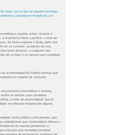
de mayo, por el que se regulan las hojas
umidoras y usuarias en Andalucía y su
nsumidora o usuaria, antes, durante o
 a la persona física o jurídica, o ente sin
l que, de forma expresa o tácita, pide una
sión de un contrato, anulación de una
 cree tener derecho, o cualquier otra
ación de un bien o un servicio que considera
o de la Administración Pública hechos que
inistrativa en materia de consumo.
r una persona consumidora o usuaria,
ecibir un servicio, que considera
jurídica, o ente sin personalidad, que lo
idad, sin efectuar reclamación alguna.
onalidad, tanto pública como privada, que
os o plataformas que comercialicen bienes o
Andalucía de manera presencial, a
nas a las que una normativa sectorial
s y mecanismos de reclamación análogos de