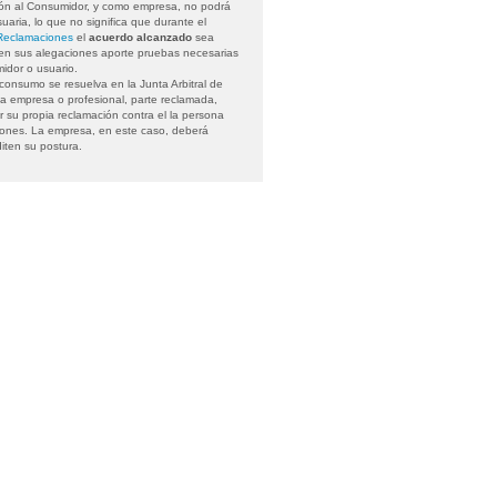
ción al Consumidor, y como empresa, no podrá
aria, lo que no significa que durante el
Reclamaciones
el
acuerdo alcanzado
sea
 en sus alegaciones aporte pruebas necesarias
idor o usuario.
onsumo se resuelva en la Junta Arbitral de
a empresa o profesional, parte reclamada,
ar su propia reclamación contra el la persona
iones. La empresa, en este caso, deberá
iten su postura.