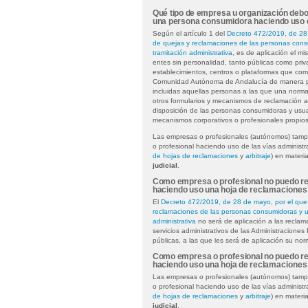
Qué tipo de empresa u organización deb
una persona consumidora haciendo uso d
Según el artículo 1 del
Decreto 472/2019, de 28 
de quejas y reclamaciones de las personas cons
tramitación administrativa
, es de aplicación el mi
entes sin personalidad, tanto públicas como pri
establecimientos, centros o plataformas que come
Comunidad Autónoma de Andalucía de manera pres
incluidas aquellas personas a las que una normati
otros formularios y mecanismos de reclamación a
disposición de las personas consumidoras y usua
mecanismos corporativos o profesionales propios
Las empresas o profesionales (autónomos) tamp
o profesional haciendo uso de las vías administra
de hojas de reclamaciones
y
arbitraje
) en mater
judicial
.
Como empresa o profesional no puedo re
haciendo uso una hoja de reclamaciones 
El
Decreto 472/2019, de 28 de mayo, por el que 
reclamaciones de las personas consumidoras y us
administrativa
no será de aplicación a las reclama
servicios administrativos de las Administraciones
públicas, a las que les será de aplicación su nor
Como empresa o profesional no puedo re
haciendo uso una hoja de reclamaciones 
Las empresas o profesionales (autónomos) tamp
o profesional haciendo uso de las vías administra
de hojas de reclamaciones
y
arbitraje
) en mater
judicial
.