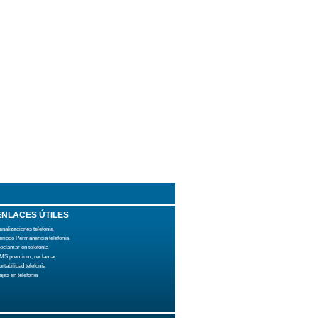
ENLACES ÚTILES
enalizaciones telefonía
eriodo Permanencia telefonía
eclamar en telefonía
MS premium, reclamar
ortabilidad telefonía
ajas en telefonía