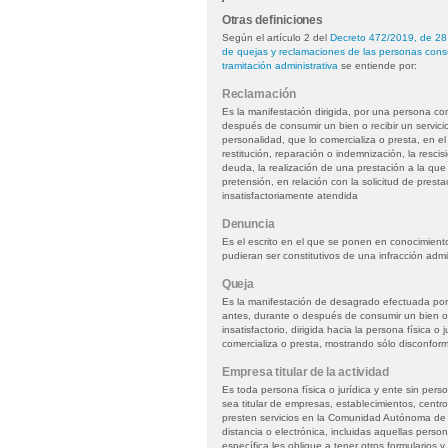
Otras definiciones
Según el artículo 2 del
Decreto 472/2019, de 28 
de quejas y reclamaciones de las personas cons
tramitación administrativa
se entiende por:
Reclamación
Es la manifestación dirigida, por una persona co
después de consumir un bien o recibir un servicio,
personalidad, que lo comercializa o presta, en e
restitución, reparación o indemnización, la resci
deuda, la realización de una prestación a la que
pretensión, en relación con la solicitud de prest
insatisfactoriamente atendida
Denuncia
Es el escrito en el que se ponen en conocimient
pudieran ser constitutivos de una infracción adm
Queja
Es la manifestación de desagrado efectuada po
antes, durante o después de consumir un bien o r
insatisfactorio, dirigida hacia la persona física o 
comercializa o presta, mostrando sólo disconform
Empresa titular de la actividad
Es toda persona física o jurídica y ente sin pers
sea titular de empresas, establecimientos, centr
presten servicios en la Comunidad Autónoma de 
distancia o electrónica, incluidas aquellas perso
específica les obligue a tener otros formulario