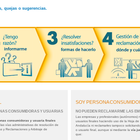
s, quejas o sugerencias.
L
SOY PERSONA CONSUMIDORA
ONAS CONSUMIDORAS Y USUARIAS
NO PUEDEN RECLAMARME LAS EM
Las empresas y profesionales (autónomos) 
onas consumidoras y usuaria
finales
usuarios finales haciendo uso de la Hoja de
as vías administrativas de resolución de
Andalucía ni reclamarles tampoco solicitand
s y Reclamaciones y Arbitraje de
o usuario final, aunque si mediante la
vía ju
que: