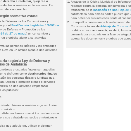
nen
derecho a reclamar, quejarse o
A traves de la Oficina Municipal de Informa
roductos o servicios en la empresa. Es
reclamar contra la persona consumidora o usu
r uso de ese derecho.
transcurso de la
mediación de una Hoja de 
satisfactorio para ambas partes puesto que
 según normativa estatal
para defender sus intereses frente al consum
a la Defensa de los Consumidores y
En aquellos casos donde la reclamación de c
do por el
Real Decreto Legislativo 1/2007 de
Consumo a traves de
Arbitraje de Consumo
l
ey de Defensa y Protección de los
podrá a su vez
reconvenir
, es decir, formul
014 de 27 de marzo
) un consumidor y
consumidora o usuaria en la fase de alegac
 un propósito ajeno a su actividad
aportar los documentos y pruebas que acred
a las personas jurídicas y las entidades
e lucro en un ámbito ajeno a una actividad
aria según la Ley de Defensa y
ios de Andalucía
midoras o usuarias finales son aquellas
icen o disfruten como
destinatarios
finales
ción las personas físicas o jurídicas que,
an, utilicen o disfruten bienes o servicios
ercicio de una actividad empresarial,
s los públicos"
s:
disfruten bienes o servicios cuya exclusiva
o doméstico.
o disfruten bienes o servicios destinados de
ro a sus trabajadores, socios o miembros o
dica que adquieran, utilicen o disfruten