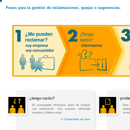
Pasos para la gestiòn de reclamaciones, quejas o sugerencias.
¿tengo razón?
proba
Es aconsejable informarse antes de resolver
Para
una reclamación. Una empresa informada
prob
resuelve y fideliza mejor.
acred
>>
Comprobar mi caso