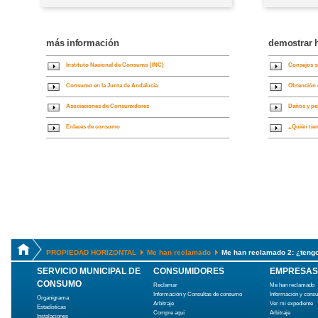
más información
demostrar 
Instituto Nacional de Consumo (INC)
Consejos s
Consumo en la Junta de Andalucía
Obtención 
Asociaciones de Consumidores
Daños y per
Enlaces de consumo
¿Quién tie
PROPIEDAD HORIZONTAL
Me han reclamado
Me han reclamado 2: ¿teng
SERVICIO MUNICIPAL DE
CONSUMIDORES
EMPRESAS
CONSUMO
Reclamar
Me han reclamado
Información y Consultas de consumo
Información y cons
Organigrama
Arbitraje
Ver mi expediente
Estadísticas
Compre aquí
Arbitraje
Instalaciones