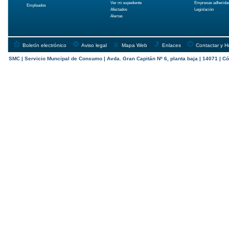
Ver mi expediente
Empresas adherida
Empleados
Afectados
Legislación
Alertas
Boletín electrónico
Aviso legal
Mapa Web
Enlaces
Contactar y H
SMC | Servicio Muncipal de Consumo | Avda. Gran Capitán Nº 6, planta baja | 14071 | Có