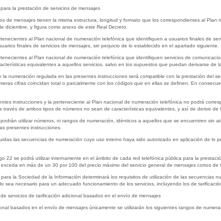
e para la prestación de servicios de mensajes
icios de mensajes tienen la misma estructura, longitud y formato que los correspondientes al Pla
de diciembre, y figura como anexo de este Real Decreto.
tenecientes al Plan nacional de numeración telefónica que identifiquen a usuarios finales de ser
usuarios finales de servicios de mensajes, sin perjuicio de lo establecido en el apartado siguiente.
tenecientes al Plan nacional de numeración telefónica que identifiquen servicios de comunicacione
cterísticas equivalentes a aquellos servicios, salvo en los supuestos que puedan derivarse de la
e la numeración regulada en las presentes instrucciones será compatible con la prestación del ser
meras cifras coincidan total o parcialmente con los códigos que en ellas se definen. En consecue
tes instrucciones y la perteneciente al Plan nacional de numeración telefónica no podrá correspon
ar a través de ambos tipos de números no sean de características equivalentes, y así de derive de 
 podrán utilizar números, ni rangos de numeración, idénticos a aquellos que se encuentren sin at
as presentes instrucciones.
buidas las secuencias de numeración cuyo uso interno haya sido autorizado en aplicación de lo pr
 22 se podrá utilizar internamente en el ámbito de cada red telefónica pública para la prestació
 exceda en más de un 30 por 100 del precio máximo del servicio general de mensajes cortos de te
ara la Sociedad de la Información determinará los requisitos de utilización de las secuencias num
lo sea necesario para un adecuado funcionamiento de los servicios, incluyendo los de tarificaci
de servicios de tarificación adicional basados en el envío de mensajes
icional basados en el envío de mensajes únicamente se utilizarán los siguientes rangos de numerac