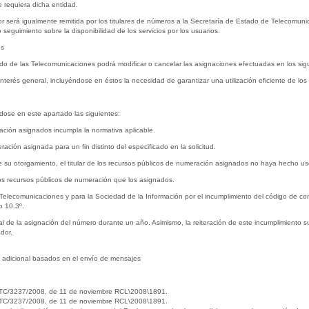
e requiera dicha entidad.
rior será igualmente remitida por los titulares de números a la Secretaría de Estado de Telecomun
eguimiento sobre la disponibilidad de los servicios por los usuarios.
es
do de las Telecomunicaciones podrá modificar o cancelar las asignaciones efectuadas en los sig
 interés general, incluyéndose en éstos la necesidad de garantizar una utilización eficiente de los
dose en este apartado las siguientes:
ración asignados incumpla la normativa aplicable.
ación asignada para un fin distinto del especificado en la solicitud.
de su otorgamiento, el titular de los recursos públicos de numeración asignados no haya hecho u
os recursos públicos de numeración que los asignados.
lecomunicaciones y para la Sociedad de la Información por el incumplimiento del código de condu
o 10.3º.
ral de la asignación del número durante un año. Asimismo, la reiteración de este incumplimiento
dor.
ión adicional basados en el envío de mensajes
en ITC/3237/2008, de 11 de noviembre RCL\2008\1891.
en ITC/3237/2008, de 11 de noviembre RCL\2008\1891.