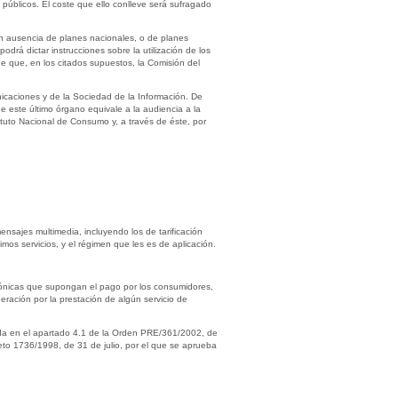
públicos. El coste que ello conlleve será sufragado
n ausencia de planes nacionales, o de planes
odrá dictar instrucciones sobre la utilización de los
ne que, en los citados supuestos, la Comisión del
icaciones y de la Sociedad de la Información. De
e este último órgano equivale a la audiencia a la
ituto Nacional de Consumo y, a través de éste, por
ensajes multimedia, incluyendo los de tarificación
mos servicios, y el régimen que les es de aplicación.
trónicas que supongan el pago por los consumidores,
ración por la prestación de algún servicio de
enida en el apartado 4.1 de la Orden PRE/361/2002, de
ecreto 1736/1998, de 31 de julio, por el que se aprueba