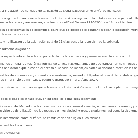
 la prestación de servicios de tarificación adicional basados en el envío de mensajes
asignará los números referidos en el artículo 4 con sujeción a lo establecido en la presente Ord
eso a las redes y numeración, aprobado por el Real Decreto 2296/2004, de 10 de diciembre.
en de presentación de solicitudes, salvo que se disponga lo contrario mediante resolución moti
 Telecomunicaciones.
o y notificación de la asignación será de 21 días desde la recepción de la solicitud.
los números asignados
in especificado en la solicitud por el titular de la asignación y permanecerán bajo su control.
l menos en una red telefónica pública de ámbito nacional, antes de que transcurran seis meses d
s operadores que proveen el acceso al servicio de mensajes cortos al abonado efectúen las ada
sables de los servicios y contenidos suministrados, estando obligados al cumplimiento del códi
ados en el envío de mensajes, según lo dispuesto en el artículo 10.2º.
 pertenecientes a los rangos referidos en el artículo 4. A estos efectos, el concepto de subasi
gados al pago de la tasa que, en su caso, se establezca legalmente.
la Comisión del Mercado de las Telecomunicaciones, semestralmente, en los meses de enero y jul
revisiones de utilización de los recursos en los dieciocho meses siguientes, así como la siguiente 
a información sobre el tráfico de comunicaciones dirigido a los mismos.
accesibles los números.
las previsiones.