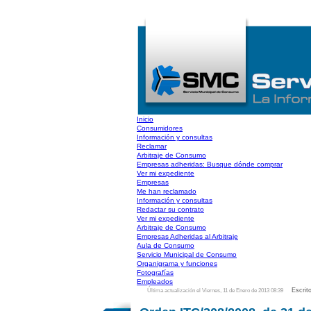
Inicio
Consumidores
Información y consultas
Reclamar
Arbitraje de Consumo
Empresas adheridas: Busque dónde comprar
Ver mi expediente
Empresas
Me han reclamado
Información y consultas
Redactar su contrato
Ver mi expediente
Arbitraje de Consumo
Empresas Adheridas al Arbitraje
Aula de Consumo
Servicio Municipal de Consumo
Organigrama y funciones
Fotografías
Empleados
Escrit
Última actualización el Viernes, 11 de Enero de 2013 08:39