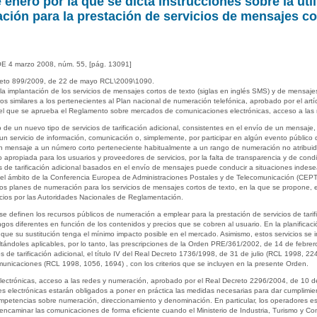
enero por la que se dicta instrucciones sobre la uti
ión para la prestación de servicios de mensajes cor
OE 4 marzo 2008, núm. 55, [pág. 13091]
Decreto 899/2009, de 22 de mayo RCL\2009\1090.
o la implantación de los servicios de mensajes cortos de texto (siglas en inglés SMS) y de mensaje
ros similares a los pertenecientes al Plan nacional de numeración telefónica, aprobado por el ar
el que se aprueba el Reglamento sobre mercados de comunicaciones electrónicas, acceso a las
lo de un nuevo tipo de servicios de tarificación adicional, consistentes en el envío de un mensaj
n servicio de información, comunicación o, simplemente, por participar en algún evento público
un mensaje a un número corto perteneciente habitualmente a un rango de numeración no atribuido 
oco apropiada para los usuarios y proveedores de servicios, por la falta de transparencia y de co
 de tarificación adicional basados en el envío de mensajes puede conducir a situaciones indesea
en el ámbito de la Conferencia Europea de Administraciones Postales y de Telecomunicación (CE
los planes de numeración para los servicios de mensajes cortos de texto, en la que se propone, 
icios por las Autoridades Nacionales de Reglamentación.
se definen los recursos públicos de numeración a emplear para la prestación de servicios de tari
angos diferentes en función de los contenidos y precios que se cobren al usuario. En la planificac
que su sustitución tenga el mínimo impacto posible en el mercado. Asimismo, estos servicios se i
sultándoles aplicables, por lo tanto, las prescripciones de la Orden PRE/361/2002, de 14 de febrer
ios de tarificación adicional, el título IV del Real Decreto 1736/1998, de 31 de julio (RCL 1998, 
comunicaciones (RCL 1998, 1056, 1694) , con los criterios que se incluyen en la presente Orden.
trónicas, acceso a las redes y numeración, aprobado por el Real Decreto 2296/2004, de 10 de 
 electrónicas estarán obligados a poner en práctica las medidas necesarias para dar cumplimien
mpetencias sobre numeración, direccionamiento y denominación. En particular, los operadores est
y encaminar las comunicaciones de forma eficiente cuando el Ministerio de Industria, Turismo y C