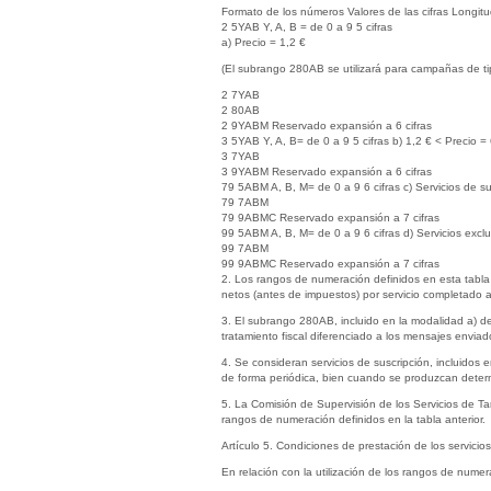
Formato de los números Valores de las cifras Longit
2 5YAB Y, A, B = de 0 a 9 5 cifras
a) Precio = 1,2 €
(El subrango 280AB se utilizará para campañas de tip
2 7YAB
2 80AB
2 9YABM Reservado expansión a 6 cifras
3 5YAB Y, A, B= de 0 a 9 5 cifras b) 1,2 € < Precio =
3 7YAB
3 9YABM Reservado expansión a 6 cifras
79 5ABM A, B, M= de 0 a 9 6 cifras c) Servicios de su
79 7ABM
79 9ABMC Reservado expansión a 7 cifras
99 5ABM A, B, M= de 0 a 9 6 cifras d) Servicios exclu
99 7ABM
99 9ABMC Reservado expansión a 7 cifras
2. Los rangos de numeración definidos en esta tabla s
netos (antes de impuestos) por servicio completado a
3. El subrango 280AB, incluido en la modalidad a) de
tratamiento fiscal diferenciado a los mensajes envia
4. Se consideran servicios de suscripción, incluidos 
de forma periódica, bien cuando se produzcan dete
5. La Comisión de Supervisión de los Servicios de Tari
rangos de numeración definidos en la tabla anterior.
Artículo 5. Condiciones de prestación de los servici
En relación con la utilización de los rangos de numer