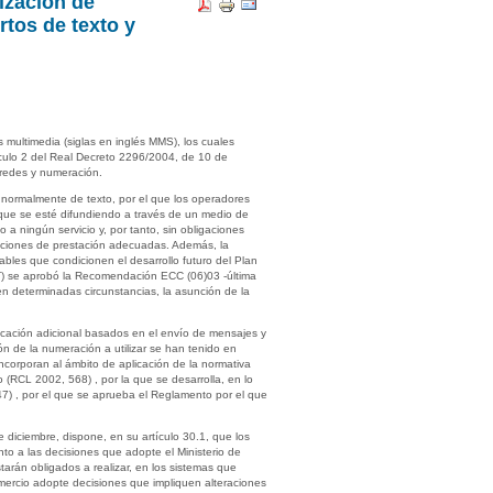
lización de
tos de texto y
s multimedia (siglas en inglés MMS), los cuales
tículo 2 del Real Decreto 2296/2004, de 10 de
 redes y numeración.
e, normalmente de texto, por el que los operadores
 que se esté difundiendo a través de un medio de
a ningún servicio y, por tanto, sin obligaciones
ndiciones de prestación adecuadas. Además, la
bles que condicionen el desarrollo futuro del Plan
PT) se aprobó la Recomendación ECC (06)03 -última
en determinadas circunstancias, la asunción de la
ficación adicional basados en el envío de mensajes y
ión de la numeración a utilizar se han tenido en
ncorporan al ámbito de aplicación de la normativa
o (RCL 2002, 568) , por la que se desarrolla, en lo
2247) , por el que se aprueba el Reglamento por el que
diciembre, dispone, en su artículo 30.1, que los
to a las decisiones que adopte el Ministerio de
arán obligados a realizar, en los sistemas que
omercio adopte decisiones que impliquen alteraciones