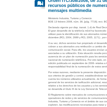
Orden ITC/308/2008, de 31 de 
recursos públicos de numerac
mensajes multimedia
Ministerio Industria, Turismo y Comercio
BOE 13 febrero 2008, núm. 38, [pág. 7719]; rect. B
Declarada vigente por disp. transit. 1.d) de Real 
El gran desarrollo de la telefonía móvil ha favorecid
utilizan para la identificación de sus abonados núme
diciembre (RCL 2004, 2689 y RCL 2005, 1171) , por 
A su vez, dichos servicios han propiciado el desarrol
cobran a sus abonados una retribución a cambio de u
comunicación social. Para ello, los usuarios envían 
asociadas a su utilización. Esta situación resulta p
ausencia de un plan de numeración para los servicios
nacional de numeración telefónica. Por otro lado, 
edición publicada en septiembre de 2006- relativa a 
responsabilidad final de la numeración de estos serv
Por estas razones, mediante la presente disposición 
sus criterios de gestión y control, estableciéndose r
cuenta los números utilizados actualmente, de forma 
general de los servicios de tarificación adicional, re
relativo a los derechos de los usuarios y a los servic
se desarrolla el título III de la Ley General de Tele
El Reglamento sobre mercados de comunicaciones elec
operadores de redes y de servicios de comunicaciones
Industria, Turismo y Comercio en el ámbito de sus co
exploten, las modificaciones necesarias para tratar 