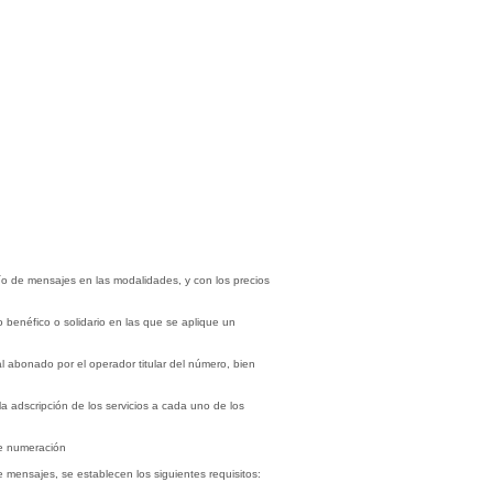
vío de mensajes en las modalidades, y con los precios
 benéfico o solidario en las que se aplique un
al abonado por el operador titular del número, bien
 la adscripción de los servicios a cada uno de los
de numeración
e mensajes, se establecen los siguientes requisitos: