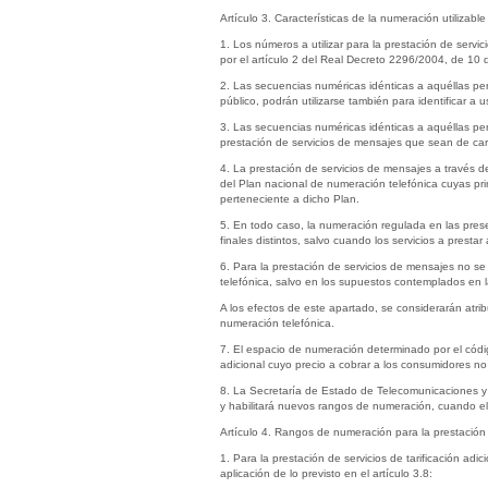
Artículo 3. Características de la numeración utilizabl
1. Los números a utilizar para la prestación de serv
por el artículo 2 del Real Decreto 2296/2004, de 10 
2. Las secuencias numéricas idénticas a aquéllas per
público, podrán utilizarse también para identificar a 
3. Las secuencias numéricas idénticas a aquéllas per
prestación de servicios de mensajes que sean de cara
4. La prestación de servicios de mensajes a través d
del Plan nacional de numeración telefónica cuyas pri
perteneciente a dicho Plan.
5. En todo caso, la numeración regulada en las presen
finales distintos, salvo cuando los servicios a prest
6. Para la prestación de servicios de mensajes no se
telefónica, salvo en los supuestos contemplados en l
A los efectos de este apartado, se considerarán atri
numeración telefónica.
7. El espacio de numeración determinado por el código
adicional cuyo precio a cobrar a los consumidores no
8. La Secretaría de Estado de Telecomunicaciones y p
y habilitará nuevos rangos de numeración, cuando el
Artículo 4. Rangos de numeración para la prestación 
1. Para la prestación de servicios de tarificación ad
aplicación de lo previsto en el artículo 3.8: