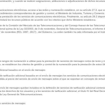
ominación, y cuando se realicen asignaciones, atribuciones o adjudicaciones de dichos recursos 
icaciones electrónicas, acceso a las redes y numeración establece, en su artículo 27.3, que e
edimientos correspondientes de gestión y control, el Ministerio de Industria, Turismo y Comercio p
a prestación de los servicios de comunicaciones electrónicas. Finalmente, su artículo 28.2 dispo
olará los recursos públicos de acuerdo con los criterios que dicho Ministerio establezca.
te de la Comisión del Mercado de las Telecomunicaciones y del Consejo Asesor de las Telecomun
cional quinta de la Ley 32/2003, de 3 de noviembre, General de Telecomunicaciones, el informe d
27 de noviembre (RCL 1997, 2817) , del Gobierno. La orden también ha sido informada por el Inst
os rangos de numeración a utilizar para la prestación de servicios de mensajes cortos de texto y m
se establecen los criterios de gestión y control de la numeración para la prestación de estos últi
n adicional basados en el envío de mensajes
 de tarificación adicional basados en el envío de mensajes los servicios de comunicaciones elec
adida al precio del servicio de envío de mensajes sobre el que se soportan en concepto de remune
l envío de mensajes quedan incluidos en la definición de servicios de tarificación adicional cont
 a los derechos de los usuarios y a los servicios de tarificación adicional, el título IV del Real D
de la Ley General de Telecomunicaciones.
e servicios de mensajes