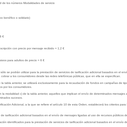
ud de los números Modalidades de servicio
o benéfico o solidario)
 6 €
scripción con precio por mensaje recibido = 1,2 €
sivos para adultos de precio = 6 €
ólo se podrán utilizar para la prestación de servicios de tarificación adicional basados en el en
 cobrar a los consumidores desde las redes telefónicas públicas, que en ella se especifican.
 la tabla anterior, se utilizará exclusivamente para la recaudación de fondos en campañas de tipo
dos por los consumidores.
en la modalidad c) de la tabla anterior, aquellos que implican el envío de determinados mensajes 
rminados sucesos.
ficación Adicional, a la que se refiere el artículo 10 de esta Orden, establecerá los criterios para
os de tarificación adicional basados en el envío de mensajes ligadas al uso de recursos públicos 
ación identificados para la prestación de servicios de tarificación adicional basados en el envío d