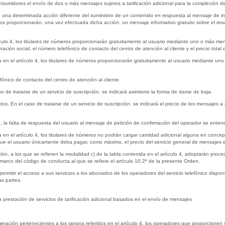
onsumidores el envío de dos o más mensajes sujetos a tarificación adicional para la compleción d
 de una determinada acción diferente del suministro de un contenido en respuesta al mensaje de i
ros proporcionarán, una vez efectuada dicha acción, un mensaje informativo gratuito sobre el resu
artículo 4, los titulares de números proporcionarán gratuitamente al usuario mediante uno o más
ación social, el número telefónico de contacto del centro de atención al cliente y el precio total 
ida en el artículo 4, los titulares de números proporcionarán gratuitamente al usuario mediante un
ónico de contacto del centro de atención al cliente.
so de tratarse de un servicio de suscripción, se indicará asimismo la forma de darse de baja.
estos. En el caso de tratarse de un servicio de suscripción, se indicará el precio de los mensajes a
so, la falta de respuesta del usuario al mensaje de petición de confirmación del operador se entend
ida en el artículo 4, los titulares de números no podrán cargar cantidad adicional alguna en con
ue el usuario únicamente deba pagar, como máximo, el precio del servicio general de mensajes en
ón, a los que se refieren la modalidad c) de la tabla contenida en el artículo 4, adoptarán proc
arco del código de conducta al que se refiere el artículo 10.2º de la presente Orden.
permitir el acceso a sus servicios a los abonados de los operadores del servicio telefónico dispo
as partes.
la prestación de servicios de tarificación adicional basados en el envío de mensajes
ración pertenecientes a los rangos referidos en el artículo 4, los operadores que proporcionen 