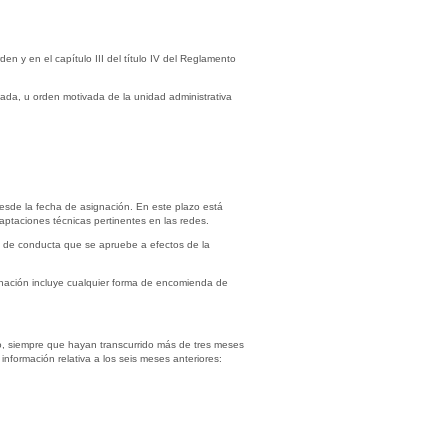
en y en el capítulo III del título IV del Reglamento
vada, u orden motivada de la unidad administrativa
esde la fecha de asignación. En este plazo está
ptaciones técnicas pertinentes en las redes.
go de conducta que se apruebe a efectos de la
gnación incluye cualquier forma de encomienda de
io, siempre que hayan transcurrido más de tres meses
información relativa a los seis meses anteriores: