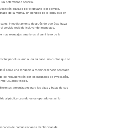
e un determinado servicio.
nvocación enviado por el usuario (por ejemplo,
ltado de la misma, sin perjuicio de lo dispuesto en
 mensajes, inmediatamente después de que éste haya
del servicio recibido incluyendo impuestos.
o o más mensajes anteriores al suministro de la
 recibir por el usuario o, en su caso, las cuotas que se
erá como una renuncia a recibir el servicio solicitado.
cepto de remuneración por los mensajes de invocación,
tre usuarios finales.
edimientos armonizados para las altas y bajas de sus
nible al público cuando estos operadores así lo
servicios de comunicaciones electrónicas de