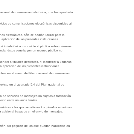
n nacional de numeración telefónica, que fue aprobado
vicios de comunicaciones electrónicas disponibles al
s electrónicas, sólo se podrán utilizar para la
 aplicación de las presentes instrucciones.
vicio telefónico disponible al público sobre números
ncia, éstos constituyen un recurso público no
der a titulares diferentes, ni identificar a usuarios
la aplicación de las presentes instrucciones.
ribuir en el marco del Plan nacional de numeración
evisto en el apartado 5.4 del Plan nacional de
n de servicios de mensajes no sujetos a tarificación
xto entre usuarios finales.
éricas a las que se refieren los párrafos anteriores
ón adicional basados en el envío de mensajes.
ión, sin perjuicio de los que puedan habilitarse en