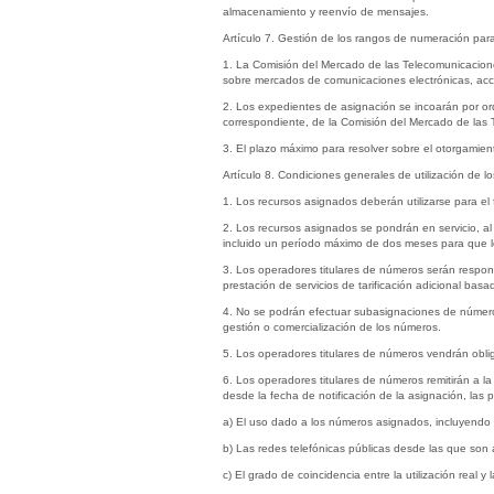
almacenamiento y reenvío de mensajes.
Artículo 7. Gestión de los rangos de numeración para
1. La Comisión del Mercado de las Telecomunicaciones 
sobre mercados de comunicaciones electrónicas, acc
2. Los expedientes de asignación se incoarán por ord
correspondiente, de la Comisión del Mercado de las
3. El plazo máximo para resolver sobre el otorgamient
Artículo 8. Condiciones generales de utilización de 
1. Los recursos asignados deberán utilizarse para el f
2. Los recursos asignados se pondrán en servicio, a
incluido un período máximo de dos meses para que lo
3. Los operadores titulares de números serán respon
prestación de servicios de tarificación adicional bas
4. No se podrán efectuar subasignaciones de números
gestión o comercialización de los números.
5. Los operadores titulares de números vendrán obli
6. Los operadores titulares de números remitirán a 
desde la fecha de notificación de la asignación, las p
a) El uso dado a los números asignados, incluyendo l
b) Las redes telefónicas públicas desde las que son 
c) El grado de coincidencia entre la utilización real y 