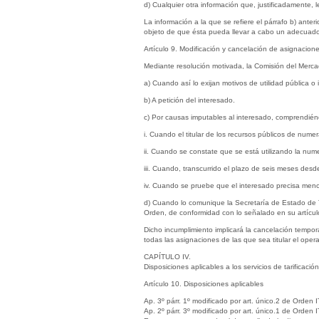
d) Cualquier otra información que, justificadamente, l
La información a la que se refiere el párrafo b) ante
objeto de que ésta pueda llevar a cabo un adecuado s
Artículo 9. Modificación y cancelación de asignacion
Mediante resolución motivada, la Comisión del Merca
a) Cuando así lo exijan motivos de utilidad pública o
b) A petición del interesado.
c) Por causas imputables al interesado, comprendién
i. Cuando el titular de los recursos públicos de nume
ii. Cuando se constate que se está utilizando la numer
iii. Cuando, transcurrido el plazo de seis meses des
iv. Cuando se pruebe que el interesado precisa men
d) Cuando lo comunique la Secretaría de Estado de Te
Orden, de conformidad con lo señalado en su artícul
Dicho incumplimiento implicará la cancelación tempo
todas las asignaciones de las que sea titular el opera
CAPÍTULO IV.
Disposiciones aplicables a los servicios de tarificac
Artículo 10. Disposiciones aplicables
Ap. 3º párr. 1º modificado por art. único.2 de Ord
Ap. 2º párr. 3º modificado por art. único.1 de Ord