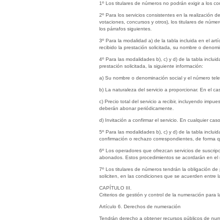
1º Los titulares de números no podrán exigir a los c
2º Para los servicios consistentes en la realización
votaciones, concursos y otros), los titulares de núme
los párrafos siguientes.
3º Para la modalidad a) de la tabla incluida en el 
recibido la prestación solicitada, su nombre o denomin
4º Para las modalidades b), c) y d) de la tabla inclu
prestación solicitada, la siguiente información:
a) Su nombre o denominación social y el número telef
b) La naturaleza del servicio a proporcionar. En el ca
c) Precio total del servicio a recibir, incluyendo impu
deberán abonar periódicamente.
d) Invitación a confirmar el servicio. En cualquier ca
5º Para las modalidades b), c) y d) de la tabla inclu
confirmación o rechazo correspondientes, de forma q
6º Los operadores que ofrezcan servicios de suscripci
abonados. Estos procedimientos se acordarán en el m
7º Los titulares de números tendrán la obligación de 
soliciten, en las condiciones que se acuerden entre l
CAPÍTULO III.
Criterios de gestión y control de la numeración para 
Artículo 6. Derechos de numeración
Tendrán derecho a obtener recursos públicos de nume