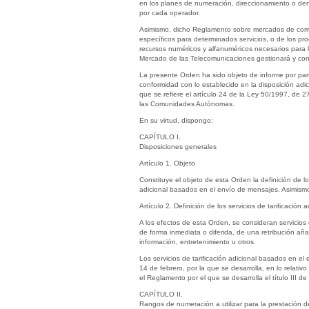
en los planes de numeración, direccionamiento o den
por cada operador.
Asimismo, dicho Reglamento sobre mercados de comun
específicos para determinados servicios, o de los proc
recursos numéricos y alfanuméricos necesarios para l
Mercado de las Telecomunicaciones gestionará y contr
La presente Orden ha sido objeto de informe por par
conformidad con lo establecido en la disposición adi
que se refiere el artículo 24 de la Ley 50/1997, de 
las Comunidades Autónomas.
En su virtud, dispongo:
CAPÍTULO I.
Disposiciones generales
Artículo 1. Objeto
Constituye el objeto de esta Orden la definición de l
adicional basados en el envío de mensajes. Asimismo, 
Artículo 2. Definición de los servicios de tarificació
A los efectos de esta Orden, se consideran servicios
de forma inmediata o diferida, de una retribución añ
información, entretenimiento u otros.
Los servicios de tarificación adicional basados en e
14 de febrero, por la que se desarrolla, en lo relativo
el Reglamento por el que se desarrolla el título III 
CAPÍTULO II.
Rangos de numeración a utilizar para la prestación d