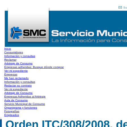
Su
Inicio
Consumidores
Información y consultas
Reclamar
Arbitraje de Consumo
Empresas adheridas: Busque dónde comprar
Ver mi expediente
Empresas
Me han reclamado
Información y consultas
Redactar su contrato
Ver mi expediente
Arbitraje de Consumo
Empresas Adheridas al Arbitraje
Aula de Consumo
Servicio Municipal de Consumo
Organigrama y funciones
Fotografías
Empleados
Orden ITC/308/2008, de