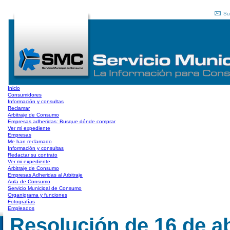
Su
Inicio
Consumidores
Información y consultas
Reclamar
Arbitraje de Consumo
Empresas adheridas: Busque dónde comprar
Ver mi expediente
Empresas
Me han reclamado
Información y consultas
Redactar su contrato
Ver mi expediente
Arbitraje de Consumo
Empresas Adheridas al Arbitraje
Aula de Consumo
Servicio Municipal de Consumo
Organigrama y funciones
Fotografías
Empleados
Resolución de 16 de ab