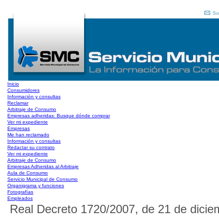
Su
Inicio
Consumidores
Información y consultas
Reclamar
Arbitraje de Consumo
Empresas adheridas: Busque dónde comprar
Ver mi expediente
Empresas
Me han reclamado
Información y consultas
Redactar su contrato
Ver mi expediente
Arbitraje de Consumo
Empresas Adheridas al Arbitraje
Aula de Consumo
Servicio Municipal de Consumo
Organigrama y funciones
Fotografías
Empleados
Real Decreto 1720/2007, de 21 de dici