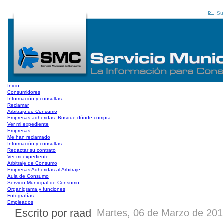
Su
Inicio
Consumidores
Información y consultas
Reclamar
Arbitraje de Consumo
Empresas adheridas: Busque dónde comprar
Ver mi expediente
Empresas
Me han reclamado
Información y consultas
Redactar su contrato
Ver mi expediente
Arbitraje de Consumo
Empresas Adheridas al Arbitraje
Aula de Consumo
Servicio Municipal de Consumo
Organigrama y funciones
Fotografías
Empleados
Escrito por raad
Martes, 06 de Marzo de 201