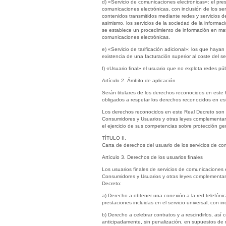
d) «Servicio de comunicaciones electrónicas»: el pre
comunicaciones electrónicas, con inclusión de los ser
contenidos transmitidos mediante redes y servicios de
asimismo, los servicios de la sociedad de la informa
se establece un procedimiento de información en mate
comunicaciones electrónicas.
e) «Servicio de tarificación adicional»: los que hay
existencia de una facturación superior al coste del s
f) «Usuario final» el usuario que no explota redes pú
Artículo 2. Ámbito de aplicación
Serán titulares de los derechos reconocidos en este 
obligados a respetar los derechos reconocidos en est
Los derechos reconocidos en este Real Decreto son a
Consumidores y Usuarios y otras leyes complementari
el ejercicio de sus competencias sobre protección ge
TÍTULO II.
Carta de derechos del usuario de los servicios de co
Artículo 3. Derechos de los usuarios finales
Los usuarios finales de servicios de comunicaciones 
Consumidores y Usuarios y otras leyes complementari
Decreto:
a) Derecho a obtener una conexión a la red telefónica 
prestaciones incluidas en el servicio universal, con 
b) Derecho a celebrar contratos y a rescindirlos, así
anticipadamente, sin penalización, en supuestos de mo