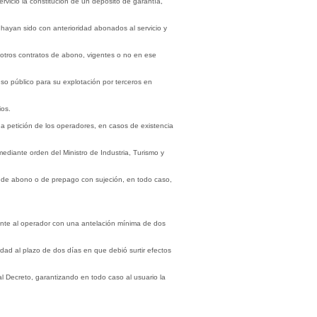
rvicio la constitución de un depósito de garantía,
o hayan sido con anterioridad abonados al servicio y
 u otros contratos de abono, vigentes o no en ese
 uso público para su explotación por terceros en
ios.
a petición de los operadores, en casos de existencia
ediante orden del Ministro de Industria, Turismo y
tos de abono o de prepago con sujeción, en todo caso,
mente al operador con una antelación mínima de dos
dad al plazo de dos días en que debió surtir efectos
al Decreto, garantizando en todo caso al usuario la