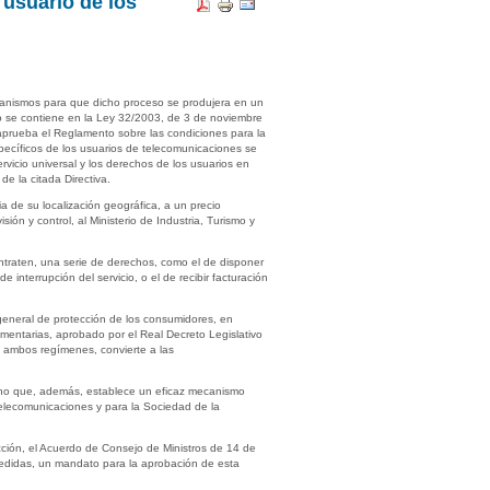
 usuario de los
ecanismos para que dicho proceso se produjera en un
to se contiene en la Ley 32/2003, de 3 de noviembre
aprueba el Reglamento sobre las condiciones para la
específicos de los usuarios de telecomunicaciones se
vicio universal y los derechos de los usuarios en
de la citada Directiva.
a de su localización geográfica, a un precio
ón y control, al Ministerio de Industria, Turismo y
ontraten, una serie de derechos, como el de disponer
interrupción del servicio, o el de recibir facturación
general de protección de los consumidores, en
mentarias, aprobado por el Real Decreto Legislativo
 ambos regímenes, convierte a las
sino que, además, establece un eficaz mecanismo
Telecomunicaciones y para la Sociedad de la
cción, el Acuerdo de Consejo de Ministros de 14 de
medidas, un mandato para la aprobación de esta