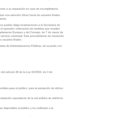
como a su reparación en caso de incumplimiento.
zar una atención eficaz hacia los usuarios finales.
mente.
os podrán dirigir reclamaciones a la Secretaría de
 el operador, ordenando las medidas que resulten
l Parlamento Europeo y del Consejo, de 7 de marzo de
l servicio universal). Este procedimiento de resolución
 usuarios finales.
inistra de Administraciones Públicas, de acuerdo con
o del artículo 38 de la Ley 32/2003, de 3 de
nibles para el público, para la prestación de dichos
instalación equivalente de la red pública de telefonía
s disponibles al público y ha notificado a la