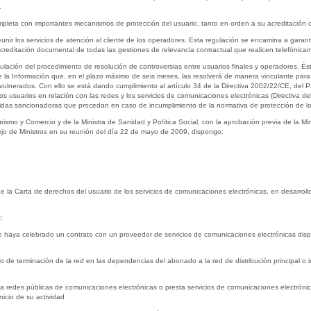
.
pleta con importantes mecanismos de protección del usuario, tanto en orden a su acreditación 
unir los servicios de atención al cliente de los operadores. Esta regulación se encamina a garanti
creditación documental de todas las gestiones de relevancia contractual que realicen telefónica
ulación del procedimiento de resolución de controversias entre usuarios finales y operadores. Ést
la Información que, en el plazo máximo de seis meses, las resolverá de manera vinculante para
s vulnerados. Con ello se está dando cumplimiento al artículo 34 de la Directiva 2002/22/CE, de
 los usuarios en relación con las redes y los servicios de comunicaciones electrónicas (Directiva de
didas sancionadoras que procedan en caso de incumplimiento de la normativa de protección de los
Turismo y Comercio y de la Ministra de Sanidad y Política Social, con la aprobación previa de la M
ejo de Ministros en su reunión del día 22 de mayo de 2009, dispongo:
e la Carta de derechos del usuario de los servicios de comunicaciones electrónicas, en desarroll
:
e haya celebrado un contrato con un proveedor de servicios de comunicaciones electrónicas dispo
nto de terminación de la red en las dependencias del abonado a la red de distribución principal o 
ta redes públicas de comunicaciones electrónicas o presta servicios de comunicaciones electrónica
icio de su actividad