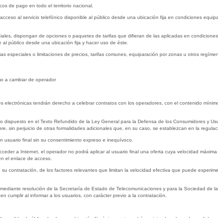
cos de pago en todo el territorio nacional.
cceso al servicio telefónico disponible al público desde una ubicación fija en condiciones equipa
ales, dispongan de opciones o paquetes de tarifas que difieran de las aplicadas en condiciones
e al público desde una ubicación fija y hacer uso de éste.
ias especiales o limitaciones de precios, tarifas comunes, equiparación por zonas u otros regíme
omo a cambiar de operador
 electrónicas tendrán derecho a celebrar contratos con los operadores, con el contenido mínimo pre
r lo dispuesto en el Texto Refundido de la Ley General para la Defensa de los Consumidores y Us
e, sin perjuicio de otras formalidades adicionales que, en su caso, se establezcan en la regulació
 usuario final sin su consentimiento expreso e inequívoco.
cceder a Internet, el operador no podrá aplicar al usuario final una oferta cuya velocidad máxima
 en el enlace de acceso.
e su contratación, de los factores relevantes que limitan la velocidad efectiva que puede experim
or, mediante resolución de la Secretaría de Estado de Telecomunicaciones y para la Sociedad de l
cumplir al informar a los usuarios, con carácter previo a la contratación.