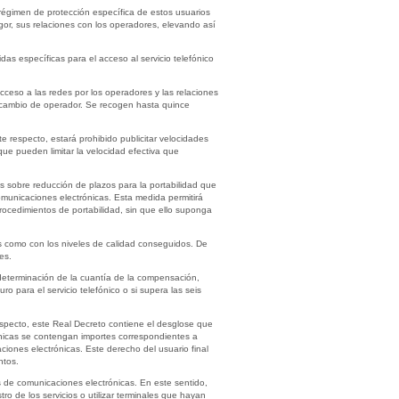
régimen de protección específica de estos usuarios
gor, sus relaciones con los operadores, elevando así
as específicas para el acceso al servicio telefónico
ceso a las redes por los operadores y las relaciones
de cambio de operador. Se recogen hasta quince
te respecto, estará prohibido publicitar velocidades
que pueden limitar la velocidad efectiva que
as sobre reducción de plazos para la portabilidad que
omunicaciones electrónicas. Esta medida permitirá
rocedimientos de portabilidad, sin que ello suponga
es como con los niveles de calidad conseguidos. De
es.
a determinación de la cuantía de la compensación,
o para el servicio telefónico o si supera las seis
respecto, este Real Decreto contiene el desglose que
rónicas se contengan importes correspondientes a
ciones electrónicas. Este derecho del usuario final
ntos.
os de comunicaciones electrónicas. En este sentido,
tro de los servicios o utilizar terminales que hayan