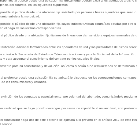
disponible al público desde una ubicación fija únicamente podrán exigir a los abonados a dicho se
encia del contrato, en los siguientes supuestos:
isponible al público desde una ubicación fija solicitado por personas físicas o jurídicas que sean 
tanto subsista la morosidad.
isponible al público desde una ubicación fija cuyos titulares tuvieran contraídas deudas por otro
n el pago de los recibos correspondientes.
e al público desde una ubicación fija titulares de líneas que dan servicio a equipos terminales de
 tarificación adicional formalizados entre los operadores de red y los prestadores de dichos servic
 autorice la Secretaría de Estado de Telecomunicaciones y para la Sociedad de la Información, 
 y para asegurar el cumplimiento del contrato por los usuarios finales.
edimiento para su constitución y devolución, así como si serán o no remunerados se determinará m
os al telefónico desde una ubicación fija se aplicará lo dispuesto en los correspondientes contra
n de los consumidores y usuarios.
de extinción de los contratos y, especialmente, por voluntad del abonado, comunicándolo previa
ier cantidad que se haya podido devengar, por causa no imputable al usuario final, con posteriori
 el consumidor haga uso de este derecho se ajustará a lo previsto en el artículo 26.2 de este Re
 servicio.