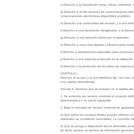
c) Derecho a la información veraz, eficaz, suficiente,
d) Derecho a recibir servicios de comunicaciones elec
comunicaciones electrónicas disponibles al público.
e) Derecho a la continuidad del servicio, y a una in
f) Derecho a una facturación desglosada, a la descone
g) Derecho a una atención eficaz por el operador.
h) Derecho a unas vías rápidas y eficaces para recla
i) Derecho a prestaciones especiales para personas 
j) Derecho a una especial protección en la utilización 
k) Derecho a la protección de los datos de carácter p
CAPÍTULO I.
Derecho al acceso a la red telefónica fija, con una c
una calidad determinada
Artículo 4. Servicios que se incluyen en el ámbito del 
1. Se entiende por servicio universal el conjunto def
determinada y a un precio asequible.
2. Bajo el concepto de servicio universal se garantiz
a) Que todos los usuarios finales puedan obtener una 
solicitudes se consideren razonables. La conexión de
b) Que se ponga a disposición de los abonados al se
de dicho servicio un servicio de información general