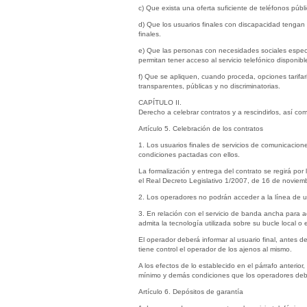
c) Que exista una oferta suficiente de teléfonos públi
d) Que los usuarios finales con discapacidad tengan a
finales.
e) Que las personas con necesidades sociales especi
permitan tener acceso al servicio telefónico disponibl
f) Que se apliquen, cuando proceda, opciones tarifar
transparentes, públicas y no discriminatorias.
CAPÍTULO II.
Derecho a celebrar contratos y a rescindirlos, así c
Artículo 5. Celebración de los contratos
1. Los usuarios finales de servicios de comunicaciones
condiciones pactadas con ellos.
La formalización y entrega del contrato se regirá po
el Real Decreto Legislativo 1/2007, de 16 de noviembr
2. Los operadores no podrán acceder a la línea de un
3. En relación con el servicio de banda ancha para a
admita la tecnología utilizada sobre su bucle local o
El operador deberá informar al usuario final, antes d
tiene control el operador de los ajenos al mismo.
A los efectos de lo establecido en el párrafo anteri
mínimo y demás condiciones que los operadores deben 
Artículo 6. Depósitos de garantía