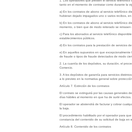
1. Los operadores que presten el servicio telefónico 
tanto en el momento de contratar como durante la vig
a) En los contratos de abono al servicio telefónico d
hubieran dejado impagados uno o varios recibos, en 
b) En los contratos de abono al servicio telefónico d
momento, o bien que de modo reiterado se retrasen e
c) Para los abonados al servicio telefónico disponibl
establecimientos públicos.
d) En los contratos para la prestación de servicios de
e) En aquellos supuestos en que excepcionalmente lo
de fraude o tipos de fraude detectados de modo cierto
2. La cuantía de los depósitos, su duración, el proc
Comercio.
3. A los depósitos de garantía para servicios distint
a lo previsto en la normativa general sobre protecció
Artículo 7. Extinción de los contratos
El contrato se extinguirá por las causas generales 
días hábiles al momento en que ha de surtir efectos.
El operador se abstendrá de facturar y cobrar cualqu
la baja.
El procedimiento habilitado por el operador para que
constancia del contenido de su solicitud de baja en el
Artículo 8. Contenido de los contratos