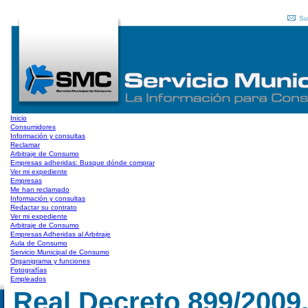
Su
Inicio
Consumidores
Información y consultas
Reclamar
Arbitraje de Consumo
Empresas adheridas: Busque dónde comprar
Ver mi expediente
Empresas
Me han reclamado
Información y consultas
Redactar su contrato
Ver mi expediente
Arbitraje de Consumo
Empresas Adheridas al Arbitraje
Aula de Consumo
Servicio Municipal de Consumo
Organigrama y funciones
Fotografías
Empleados
Real Decreto 899/2009