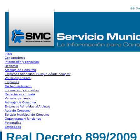
Su
Inicio
Consumidores
Información y consultas
Reclamar
Arbitraje de Consumo
Empresas adheridas: Busque dónde comprar
Ver mi expediente
Empresas
Me han reclamado
Información y consultas
Redactar su contrato
Ver mi expediente
Arbitraje de Consumo
Empresas Adheridas al Arbitraje
Aula de Consumo
Servicio Municipal de Consumo
Organigrama y funciones
Fotografías
Empleados
Real Decreto 899/2009