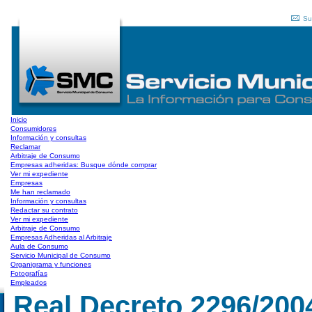
Su
Inicio
Consumidores
Información y consultas
Reclamar
Arbitraje de Consumo
Empresas adheridas: Busque dónde comprar
Ver mi expediente
Empresas
Me han reclamado
Información y consultas
Redactar su contrato
Ver mi expediente
Arbitraje de Consumo
Empresas Adheridas al Arbitraje
Aula de Consumo
Servicio Municipal de Consumo
Organigrama y funciones
Fotografías
Empleados
Real Decreto 2296/200