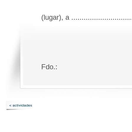
(lugar), a .............................
Fdo.: