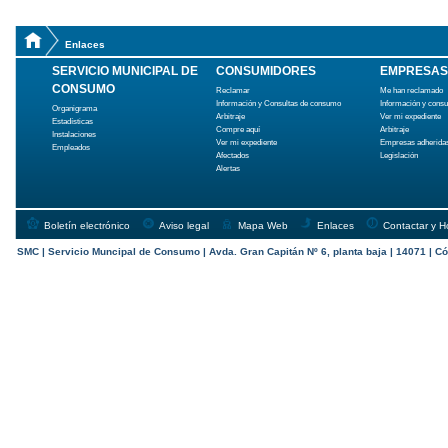
Enlaces
SERVICIO MUNICIPAL DE
CONSUMIDORES
EMPRESAS
CONSUMO
Reclamar
Me han reclamado
Información y Consultas de consumo
Información y cons
Organigrama
Arbitraje
Ver mi expediente
Estadísticas
Compre aquí
Arbitraje
Instalaciones
Ver mi expediente
Empresas adherida
Empleados
Afectados
Legislación
Alertas
Boletín electrónico
Aviso legal
Mapa Web
Enlaces
Contactar y H
SMC | Servicio Muncipal de Consumo | Avda. Gran Capitán Nº 6, planta baja | 14071 | Có