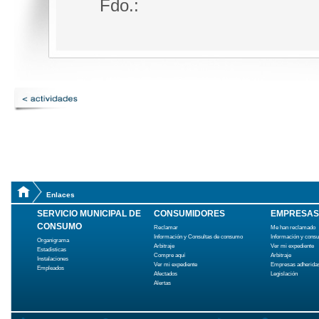
Fdo.:
Enlaces
SERVICIO MUNICIPAL DE
CONSUMIDORES
EMPRESAS
CONSUMO
Reclamar
Me han reclamado
Información y Consultas de consumo
Información y cons
Organigrama
Arbitraje
Ver mi expediente
Estadísticas
Compre aquí
Arbitraje
Instalaciones
Ver mi expediente
Empresas adherida
Empleados
Afectados
Legislación
Alertas