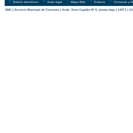
Boletín electrónico
Aviso legal
Mapa Web
Enlaces
Contactar y H
SMC | Servicio Muncipal de Consumo | Avda. Gran Capitán Nº 6, planta baja | 14071 | Có