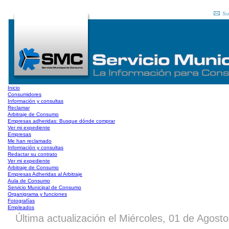
Su
Inicio
Consumidores
Información y consultas
Reclamar
Arbitraje de Consumo
Empresas adheridas: Busque dónde comprar
Ver mi expediente
Empresas
Me han reclamado
Información y consultas
Redactar su contrato
Ver mi expediente
Arbitraje de Consumo
Empresas Adheridas al Arbitraje
Aula de Consumo
Servicio Municipal de Consumo
Organigrama y funciones
Fotografías
Empleados
Última actualización el Miércoles, 01 de Agos