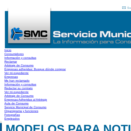
Su
Inicio
Consumidores
Información y consultas
Reclamar
Arbitraje de Consumo
Empresas adheridas: Busque dónde comprar
Ver mi expediente
Empresas
Me han reclamado
Información y consultas
Redactar su contrato
Ver mi expediente
Arbitraje de Consumo
Empresas Adheridas al Arbitraje
Aula de Consumo
Servicio Municipal de Consumo
Organigrama y funciones
Fotografías
Empleados
MODELOS PARA NOTI