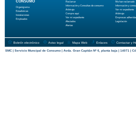
CONSUMO
Reclamar
Me han reclamado
Información y Consultas de consumo
Información y cons
Organigrama
Arbitraje
Ver mi expediente
Estadísticas
Compre aquí
Arbitraje
Instalaciones
Ver mi expediente
Empresas adherida
Empleados
Afectados
Legislación
Alertas
Boletín electrónico
Aviso legal
Mapa Web
Enlaces
Contactar y H
SMC | Servicio Muncipal de Consumo | Avda. Gran Capitán Nº 6, planta baja | 14071 | Có