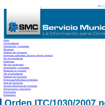
Su
Inicio
Consumidores
Información y consultas
Reclamar
Arbitraje de Consumo
Empresas adheridas: Busque dónde comprar
Ver mi expediente
Empresas
Me han reclamado
Información y consultas
Redactar su contrato
Ver mi expediente
Arbitraje de Consumo
Empresas Adheridas al Arbitraje
Aula de Consumo
Servicio Municipal de Consumo
Organigrama y funciones
Fotografías
Empleados
Orden ITC/1030/2007 po