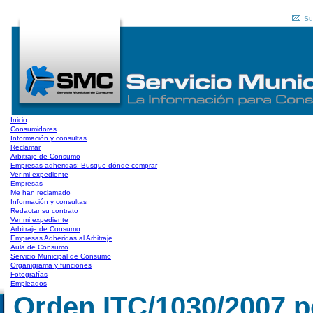
Su
Inicio
Consumidores
Información y consultas
Reclamar
Arbitraje de Consumo
Empresas adheridas: Busque dónde comprar
Ver mi expediente
Empresas
Me han reclamado
Información y consultas
Redactar su contrato
Ver mi expediente
Arbitraje de Consumo
Empresas Adheridas al Arbitraje
Aula de Consumo
Servicio Municipal de Consumo
Organigrama y funciones
Fotografías
Empleados
Orden ITC/1030/2007 po