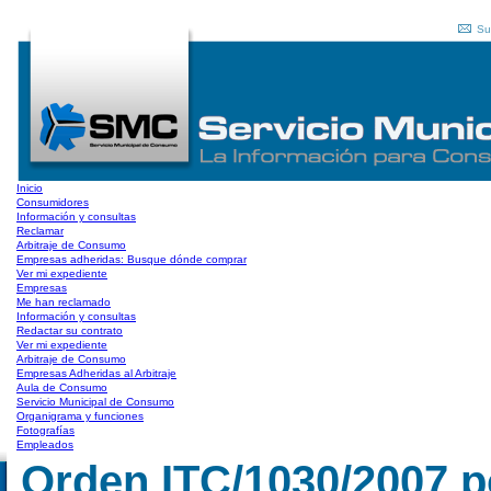
Su
Inicio
Consumidores
Información y consultas
Reclamar
Arbitraje de Consumo
Empresas adheridas: Busque dónde comprar
Ver mi expediente
Empresas
Me han reclamado
Información y consultas
Redactar su contrato
Ver mi expediente
Arbitraje de Consumo
Empresas Adheridas al Arbitraje
Aula de Consumo
Servicio Municipal de Consumo
Organigrama y funciones
Fotografías
Empleados
Orden ITC/1030/2007 po