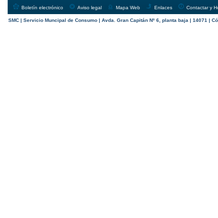
Boletín electrónico
Aviso legal
Mapa Web
Enlaces
Contactar y H
SMC | Servicio Muncipal de Consumo | Avda. Gran Capitán Nº 6, planta baja | 14071 | Có