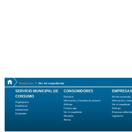
Empresas
Ver mi expediente
SERVICIO MUNICIPAL DE
CONSUMIDORES
EMPRESAS
CONSUMO
Reclamar
Me han reclamado
Información y Consultas de consumo
Información y cons
Organigrama
Arbitraje
Ver mi expediente
Estadísticas
Compre aquí
Arbitraje
Instalaciones
Ver mi expediente
Empresas adherida
Empleados
Afectados
Legislación
Alertas