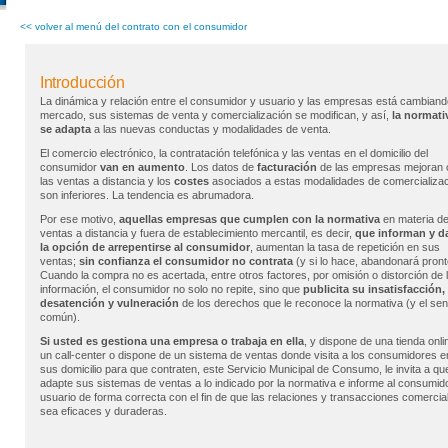
<< volver al menú del contrato con el consumidor
Introducción
La dinámica y relación entre el consumidor y usuario y las empresas está cambiando
mercado, sus sistemas de venta y comercialización se modifican, y así,
la normati
se adapta
a las nuevas conductas y modalidades de venta.
El comercio electrónico, la contratación telefónica y las ventas en el domicilio del
consumidor
van en aumento
. Los datos de
facturación
de las empresas mejoran 
las ventas a distancia y los
costes
asociados a estas modalidades de comercializa
son inferiores. La tendencia es abrumadora.
Por ese motivo,
aquellas empresas que cumplen con la normativa
en materia d
ventas a distancia y fuera de establecimiento mercantil, es decir,
que informan y d
la opción de arrepentirse al consumidor
, aumentan la tasa de repetición en sus
ventas;
sin confianza el consumidor no contrata
(y si lo hace, abandonará pront
Cuando la compra no es acertada, entre otros factores, por omisión o distorción de 
información, el consumidor no solo no repite, sino que
publicita su insatisfacción,
desatención y vulneración
de los derechos que le reconoce la normativa (y el sen
común).
Si usted es gestiona una empresa o trabaja en ella
, y dispone de una tienda onli
un call-center o dispone de un sistema de ventas donde visita a los consumidores e
sus domicilio para que contraten, este Servicio Municipal de Consumo, le invita a qu
adapte sus sistemas de ventas a lo indicado por la normativa e informe al consumid
usuario de forma correcta con el fin de que las relaciones y transacciones comercia
sea eficaces y duraderas.