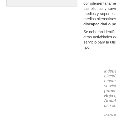
complementariamen
Las oficinas y serv
medios y soportes 
medios alternativo
discapacidad o p
Se deberán identifi
otras actividades 
servicio para la ut
tipo.
Indepe
electr
empres
servi
poner
Hoja 
Andal
uso de
Para m