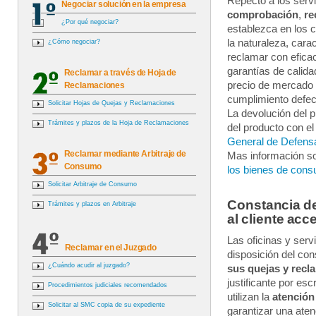
Repecto a los servi
Negociar solución en la empresa
comprobación
,
re
¿Por qué negociar?
establezca en los 
la naturaleza, carac
¿Cómo negociar?
reclamar con eficac
garantías de calida
Reclamar a través de Hoja de
precio de mercado d
Reclamaciones
cumplimiento defec
Solicitar Hojas de Quejas y Reclamaciones
La devolución del p
Trámites y plazos de la Hoja de Reclamaciones
del producto con el 
General de Defens
Reclamar mediante Arbitraje de
Mas información so
Consumo
los bienes de con
Solicitar Arbitraje de Consumo
Constancia de
Trámites y plazos en Arbitraje
al cliente acc
Las oficinas y serv
Reclamar en el Juzgado
disposición del co
¿Cuándo acudir al juzgado?
sus quejas y recl
justificante por esc
Procedimientos judiciales recomendados
utilizan la
atención 
Solicitar al SMC copia de su expediente
garantizar una atenc