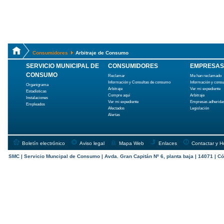
Consumidores
Arbitraje de Consumo
SERVICIO MUNICIPAL DE
CONSUMIDORES
EMPRESAS
CONSUMO
Reclamar
Me han reclamado
Información y Consultas de consumo
Información y cons
Organigrama
Arbitraje
Ver mi expediente
Estadísticas
Compre aquí
Arbitraje
Instalaciones
Ver mi expediente
Empresas adherida
Empleados
Afectados
Legislación
Alertas
Boletín electrónico
Aviso legal
Mapa Web
Enlaces
Contactar y H
SMC | Servicio Muncipal de Consumo | Avda. Gran Capitán Nº 6, planta baja | 14071 | Có