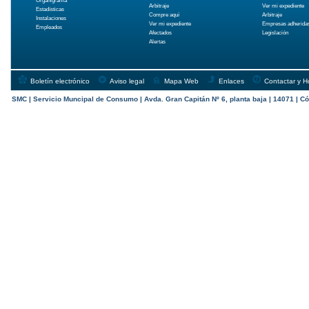
Organigrama
Arbitraje
Ver mi expediente
Estadísticas
Compre aquí
Arbitraje
Instalaciones
Ver mi expediente
Empresas adherida
Empleados
Afectados
Legislación
Alertas
Boletín electrónico
Aviso legal
Mapa Web
Enlaces
Contactar y H
SMC | Servicio Muncipal de Consumo | Avda. Gran Capitán Nº 6, planta baja | 14071 | Có