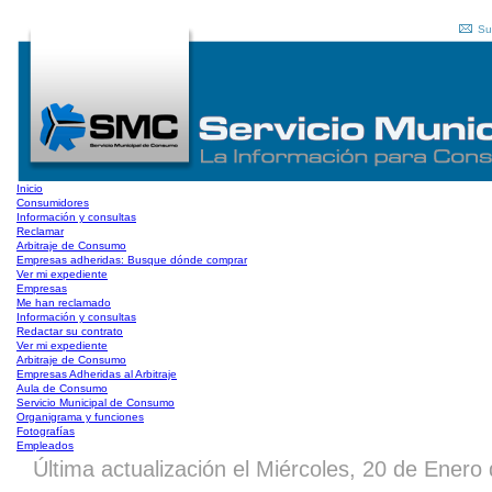
Su
Inicio
Consumidores
Información y consultas
Reclamar
Arbitraje de Consumo
Empresas adheridas: Busque dónde comprar
Ver mi expediente
Empresas
Me han reclamado
Información y consultas
Redactar su contrato
Ver mi expediente
Arbitraje de Consumo
Empresas Adheridas al Arbitraje
Aula de Consumo
Servicio Municipal de Consumo
Organigrama y funciones
Fotografías
Empleados
Última actualización el Miércoles, 20 de Enero