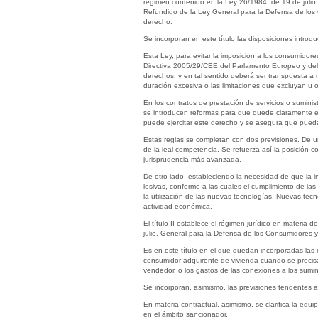
régimen contenido en la Ley 26/1984, de 19 de julio
Refundido de la Ley General para la Defensa de los 
derecho.
Se incorporan en este título las disposiciones intro
Esta Ley, para evitar la imposición a los consumidor
Directiva 2005/29/CEE del Parlamento Europeo y del 
derechos, y en tal sentido deberá ser transpuesta a n
duración excesiva o las limitaciones que excluyan u o
En los contratos de prestación de servicios o suminis
se introducen reformas para que quede claramente est
puede ejercitar este derecho y se asegura que pueda 
Estas reglas se completan con dos previsiones. De un 
de la leal competencia. Se refuerza así la posición c
jurisprudencia más avanzada.
De otro lado, estableciendo la necesidad de que la inf
lesivas, conforme a las cuales el cumplimiento de la
la utilización de las nuevas tecnologías. Nuevas tecn
actividad económica.
El título II establece el régimen jurídico en materi
julio, General para la Defensa de los Consumidores y
Es en este título en el que quedan incorporadas las m
consumidor adquirente de vivienda cuando se precisa 
vendedor, o los gastos de las conexiones a los sumin
Se incorporan, asimismo, las previsiones tendentes a 
En materia contractual, asimismo, se clarifica la equ
en el ámbito sancionador.