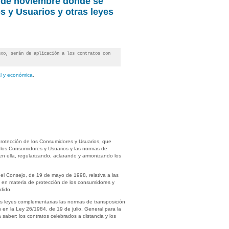
6 de noviembre donde se
s y Usuarios y otras leyes
xo, serán de aplicación a los contratos con
al y económica
.
 Protección de los Consumidores y Usuarios, que
e los Consumidores y Usuarios y las normas de
en ella, regularizando, aclarando y armonizando los
del Consejo, de 19 de mayo de 1998, relativa a las
s en materia de protección de los consumidores y
dido.
as leyes complementarias las normas de transposición
 en la Ley 26/1984, de 19 de julio, General para la
aber: los contratos celebrados a distancia y los