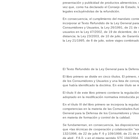
presentación y publicidad de productos alimenticios,
vez que, como ha declarado el Consejo de Estado, la 
legales excluyéndolas de la refundición.
En consecuencia, el cumplimiento del mandato conten
incorporar al Texto Refundido de la Ley General para
Consumidores y Usuarios, la Ley 26/1991, de 21 de n
usuarios en la Ley 47/2002, de 19 de diciembre, de r
distancia; la Ley 23/2003, de 10 de julio, de Garan
la Ley 21/1995, de 6 de julio, sobre viajes combinad
El Texto Refundido de la Ley General para la Defensa
El libro primero se divide en cinco títulos. El primer
de los Consumidores y Usuarios y una lista de concep
que había identificado la doctrina. En este título se 
El título II de este libro primero contiene la regulac
adoptado en la modificación normativa introducida p
En el título III del libro primero se incorpora la re
competencias en la materia de las Comunidades Autón
General para la Defensa de los Consumidores y Usuari
en materia de formación y control de la calidad.
Se fundamentan, en consecuencia, las disposiciones d
que «las técnicas de cooperación y colaboración "so
132/1996, de 22 de julio F. 6 y 109/1998, de 21 de m
de abril , F.6.ñ; y en el mismo sentido STC 194/200