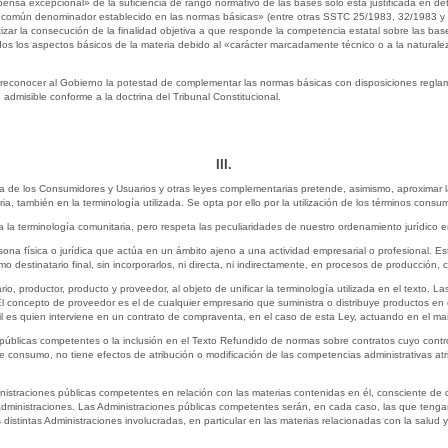
pensa excepcional» de la suficiencia de rango normativo de las bases sólo está justificada en d
común denominador establecido en las normas básicas» (entre otras SSTC 25/1983, 32/1983 y 4
zar la consecución de la finalidad objetiva a que responde la competencia estatal sobre las bases
os los aspectos básicos de la materia debido al «carácter marcadamente técnico o a la natural
econocer al Gobierno la potestad de complementar las normas básicas con disposiciones reglament
admisible conforme a la doctrina del Tribunal Constitucional.
III.
a de los Consumidores y Usuarios y otras leyes complementarias pretende, asimismo, aproximar la
ia, también en la terminología utilizada. Se opta por ello por la utilización de los términos consu
 la terminología comunitaria, pero respeta las peculiaridades de nuestro ordenamiento jurídico e
rsona física o jurídica que actúa en un ámbito ajeno a una actividad empresarial o profesional. E
o destinatario final, sin incorporarlos, ni directa, ni indirectamente, en procesos de producción, 
io, productor, producto y proveedor, al objeto de unificar la terminología utilizada en el texto. L
l concepto de proveedor es el de cualquier empresario que suministra o distribuye productos en
vil es quien interviene en un contrato de compraventa, en el caso de esta Ley, actuando en el ma
s públicas competentes o la inclusión en el Texto Refundido de normas sobre contratos cuyo contro
de consumo, no tiene efectos de atribución o modificación de las competencias administrativas at
nistraciones públicas competentes en relación con las materias contenidas en él, consciente de
s Administraciones. Las Administraciones públicas competentes serán, en cada caso, las que tenga
distintas Administraciones involucradas, en particular en las materias relacionadas con la salud y 