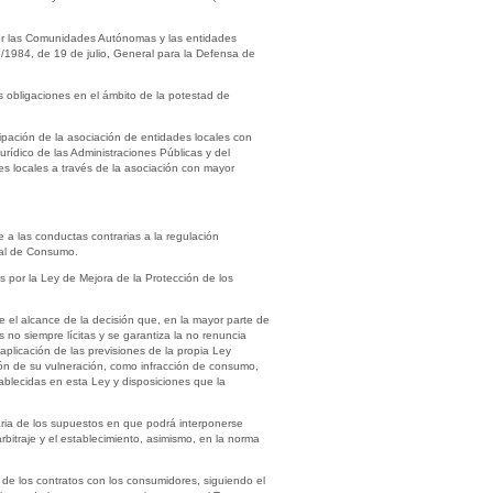
por las Comunidades Autónomas y las entidades
6/1984, de 19 de julio, General para la Defensa de
les obligaciones en el ámbito de la potestad de
ipación de la asociación de entidades locales con
ídico de las Administraciones Públicas y del
es locales a través de la asociación con mayor
nte a las conductas contrarias a la regulación
ral de Consumo.
as por la Ley de Mejora de la Protección de los
 el alcance de la decisión que, en la mayor parte de
s no siempre lícitas y se garantiza la no renuncia
aplicación de las previsiones de la propia Ley
ción de su vulneración, como infracción de consumo,
stablecidas en esta Ley y disposiciones que la
taria de los supuestos en que podrá interponerse
arbitraje y el establecimiento, asimismo, en la norma
es de los contratos con los consumidores, siguiendo el