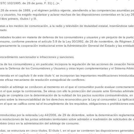
 STC 102/1995, de 26 de junio, F. 31) (...)».
e 26 de enero de 1989, y el régimen jurídico vigente, atendiendo a las competencias asumidas 
 y usuarios, ha exigido regularizar y aclarar muchas de las disposiciones contenidas en la Ley 2
bro primero, títulos I y III.
stas a los medios de comunicación, a la radio y televisión de titularidad estatal, insertándose ta
stado.
idades locales en materia de defensa de los consumidores y usuarios y sin perjuicio de la partic
onsumo, conforme previene el artículo 5.8 de la Ley 30/1992, de 26 de noviembre, de Régimen Jur
resamente la cooperación institucional entre la Administración General del Estado y las entidad
 procedimiento sancionador e infracciones y sanciones.
justicia de los consumidores y, en particular, incorpora la regulación de las acciones de cesación fre
ara la Defensa de los Consumidores y Usuarios y otras leyes complementarias y el Sistema Arbit
tenida en el capítulo II de este título V, se incorporan las importantes modificaciones introducid
te eficaz mecanismo de resolución extrajudicial de conflictos.
misión al arbitraje se conducen al momento en el que el consumidor puede evaluar correctamente
 el que surge la controversia. Se eleva con ello la protección del usuario ante fórmulas arbitrale
gla se completa con la determinación de la nulidad de los pactos suscritos contraviniéndola, en 
os sobre la irrenunciabilidad de los derechos reconocidos por la Ley al consumidor. La tipifica
en el que se califica como tal el incumplimiento de los requisitos, obligaciones o prohibiciones e
s introducidas por la reiterada Ley 44/2006, de 29 de diciembre, sobre la determinación reglamen
s resoluciones de las juntas arbitrales territoriales sobre admisión e inadmisión de solicitudes de 
bitro único en la administración del arbitraje de consumo.
adas, se estructura en cinco títulos. El título I, en el que se contienen las disposiciones general