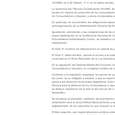
13/1988, de 4 de febrero , F. 2; en el mismo sentido,
La sentencia del Tribunal Constitucional 15/1989, d
locales en materia de protección de los consumidores
los Consumidores y Usuarios, y ahora incorporadas al li
En particular, se circunscriben las obligaciones impue
autoorganización de la Administración General del E
Igualmente, atendiendo a las competencias de las ent
mayor implantación en la Conferencia Sectorial de C
Procedimiento Administrativo Común, se establece exp
implantación.
El título IV contiene las disposiciones en materia de
El título V, último del libro, articula el acceso a la 
contenida en el Texto Refundido de la Ley General p
En la regulación del Sistema Arbitral del Consumo con
Consumidores y Usuarios, en el régimen jurídico de es
Conforme a la regulación adoptada, los pactos de su
los casos, se ve obligado a adoptar, y que es aquel en
previa a los derechos reconocidos legalmente. Esta re
General para la Defensa de los Consumidores y Usuari
se deduce claramente de la letra k) del artículo 49.1 
desarrollen.
Se incorpora al articulado, asimismo, las precisione
reclamación ante la Junta Arbitral Nacional frente a la
reglamentaria, de los supuestos en que actuará un ár
El libro segundo, que regula relaciones jurídicas priv