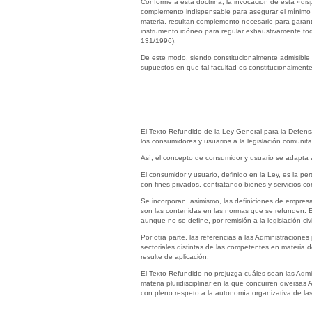
Conforme a esta doctrina, la invocación de esta «dis
complemento indispensable para asegurar el mínimo 
materia, resultan complemento necesario para garanti
instrumento idóneo para regular exhaustivamente tod
131/1996).
De este modo, siendo constitucionalmente admisible r
supuestos en que tal facultad es constitucionalmente 
El Texto Refundido de la Ley General para la Defens
los consumidores y usuarios a la legislación comunitar
Así, el concepto de consumidor y usuario se adapta a
El consumidor y usuario, definido en la Ley, es la pe
con fines privados, contratando bienes y servicios com
Se incorporan, asimismo, las definiciones de empresar
son las contenidas en las normas que se refunden. E
aunque no se define, por remisión a la legislación ci
Por otra parte, las referencias a las Administracione
sectoriales distintas de las competentes en materia 
resulte de aplicación.
El Texto Refundido no prejuzga cuáles sean las Admi
materia pluridisciplinar en la que concurren diversa
con pleno respeto a la autonomía organizativa de las 