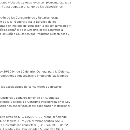
dores y Usuarios y otras leyes complementarias, toda
 ni para degradar el rango de las disposiciones
cción de los Consumidores y Usuarios, exige
9 de julio, General para la Defensa de los
ictada en materia de protección a los consumidores y
ídico español de la Directiva sobre contratos a
 por los Daños Causados por Productos Defectuosos y
a Ley 26/1984, de 19 de julio, General para la Defensa
repeticiones innecesarias e integrando las lagunas
.
 de las asociaciones de consumidores y usuarios
onsumidores y usuarios teniendo en cuenta las
ferencia Sectorial de Consumo incorporada en la Ley
siciones específicas sobre cooperación institucional
 entre otras en STC 13/2007, F. 7, viene señalando
6 de febrero, F. 7; y en el mismo sentido SSTC
les o estatutarios concretos» (STC 141/1993, de 22
por el Estado y las Comunidades Autónomas (STC