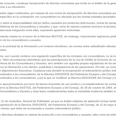
de consumo, constituye transposición de directiva comunitaria que incide en el ámbito de la gar
nte a su refundición.
n sobre viajes combinados, por tratarse de una norma de transposición de directiva comunitaria qu
específico en la contratación con consumidores no afectado por las normas estatales sectoriales
n sobre la responsabilidad civil por daños causados por productos defectuosos, norma de transpo
Defensa de los Consumidores y Usuarios, y que, como de manera unánime reconoce la doctrina y 
 adecuada integración entre ellas, superando aparentes antinomias.
nitarias citadas en el anexo de la Directiva 98/27/CE, sin embargo, instrumentan regímenes juríd
ión de los consumidores y usuarios.
de la sociedad de la información y el comercio electrónico, las normas sobre radiodifusión televisi
arios.
o, aun cuando contiene una regulación específica de los contratos con consumidores, no se inc
ero. Tales circunstancias determinan que las prescripciones de la Ley de Crédito al Consumo se c
fensa de los Consumidores y Usuarios, sino también con aquellas propias reguladoras de los servic
con la información a los clientes, publicidad y transparencia de las operaciones. Por ello, se co
 disposiciones financieras. Coadyuva esta decisión la incorporación al ordenamiento jurídico int
s destinados a los consumidores, de la Directiva 2002/65/CE del Parlamento Europeo y del Consejo
 destinados a los consumidores, y por la que se modifican la Directiva 90/619/CEE del Consejo y l
de aprovechamiento por turno de bienes inmuebles de uso turístico y el establecimiento de norma
terno la Directiva 94/47/CE, del Parlamento Europeo y del Consejo, de 26 de octubre de 1994, de
onsumidores y Usuarios y otras leyes complementarias dada su indudable incidencia también en lo
 11 de noviembre, General de Publicidad, ya que su ámbito subjetivo de aplicación incluye tambi
aprobación de la Directiva 2005/29/CE, del Parlamento Europeo y del Consejo, de 11 de mayo de 
interior, que debe ser incorporada a nuestro ordenamiento jurídico.
directivas dictadas en materia de protección a los consumidores y usuarios, tales como las relati