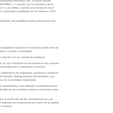
eterminados supuestos. Así, «cuando resulta
8/1988 ); o «cuando, por la naturaleza de la
» o, por último, cuando la ley formal no es el
eza coyuntural y cambiante de los mismos» ( STC
arias, tal posibilidad queda circunscrita a los
 legislación nacional en materia de protección de
midor y usuario y empresario.
n relación con las «personas jurídicas».
sto es, que interviene en las relaciones de consumo
comercialización o prestación a terceros.
as definiciones de empresario, productor y producto
 el mercado, distinguiéndose del vendedor, que,
rco de su actividad empresarial.
l administrativo está atribuido a administraciones
ribuidas por la normativa estatal o autonómica que
 que la protección de los consumidores es una
n atribuida tal competencia por razón de la materia
el turismo.