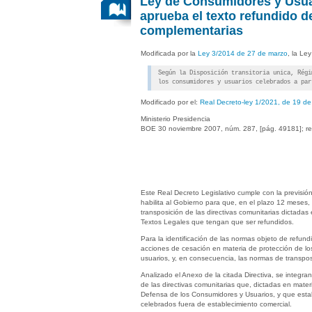
Ley de Consumidores y Usuar
aprueba el texto refundido d
complementarias
Modificada por la
Ley 3/2014 de 27 de marzo
, la Le
Según la Disposición transitoria unica, Rég
los consumidores y usuarios celebrados a par
Modificado por el:
Real Decreto-ley 1/2021, de 19 de 
Ministerio Presidencia
BOE 30 noviembre 2007, núm. 287, [pág. 49181]; re
Este Real Decreto Legislativo cumple con la previsió
habilita al Gobierno para que, en el plazo 12 meses,
transposición de las directivas comunitarias dictada
Textos Legales que tengan que ser refundidos.
Para la identificación de las normas objeto de refun
acciones de cesación en materia de protección de los
usuarios, y, en consecuencia, las normas de transpo
Analizado el Anexo de la citada Directiva, se integr
de las directivas comunitarias que, dictadas en mate
Defensa de los Consumidores y Usuarios, y que estab
celebrados fuera de establecimiento comercial.