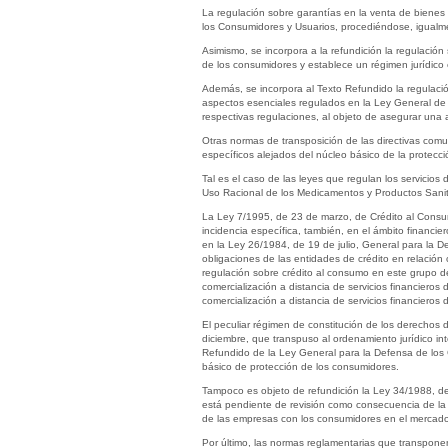
La regulación sobre garantías en la venta de bienes 
los Consumidores y Usuarios, procediéndose, igualme
Asimismo, se incorpora a la refundición la regulació
de los consumidores y establece un régimen jurídico 
Además, se incorpora al Texto Refundido la regulació
aspectos esenciales regulados en la Ley General de 
respectivas regulaciones, al objeto de asegurar una
Otras normas de transposición de las directivas comu
específicos alejados del núcleo básico de la protecc
Tal es el caso de las leyes que regulan los servicios 
Uso Racional de los Medicamentos y Productos Sanit
La Ley 7/1995, de 23 de marzo, de Crédito al Consum
incidencia específica, también, en el ámbito financi
en la Ley 26/1984, de 19 de julio, General para la De
obligaciones de las entidades de crédito en relación 
regulación sobre crédito al consumo en este grupo de
comercialización a distancia de servicios financiero
comercialización a distancia de servicios financieros
El peculiar régimen de constitución de los derechos 
diciembre, que transpuso al ordenamiento jurídico in
Refundido de la Ley General para la Defensa de los C
básico de protección de los consumidores.
Tampoco es objeto de refundición la Ley 34/1988, de
está pendiente de revisión como consecuencia de la 
de las empresas con los consumidores en el mercado 
Por último, las normas reglamentarias que transponen 