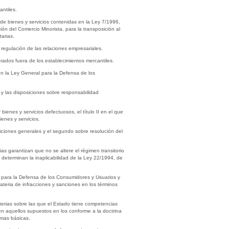
antiles.
 de bienes y servicios contenidas en la Ley 7/1996,
n del Comercio Minorista, para la transposición al
tarias.
regulación de las relaciones empresariales.
ados fuera de los establecimientos mercantiles.
 en la Ley General para la Defensa de los
 y las disposiciones sobre responsabilidad
bienes y servicios defectuosos, el título II en el que
ienes y servicios.
osiciones generales y el segundo sobre resolución del
as garantizan que no se altere el régimen transitorio
determinan la inaplicabilidad de la Ley 22/1994, de
al para la Defensa de los Consumidores y Usuarios y
ateria de infracciones y sanciones en los términos
aterias sobre las que el Estado tiene competencias
en aquellos supuestos en los conforme a la doctrina
rmas básicas.