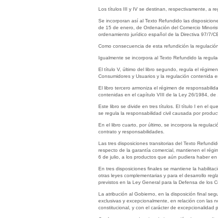
Los títulos III y IV se destinan, respectivamente, a 
Se incorporan así al Texto Refundido las disposicione
de 15 de enero, de Ordenación del Comercio Minorist
ordenamiento jurídico español de la Directiva 97/7/CE
Como consecuencia de esta refundición la regulación
Igualmente se incorpora al Texto Refundido la regul
El título V, último del libro segundo, regula el régi
Consumidores y Usuarios y la regulación contenida e
El libro tercero armoniza el régimen de responsabilid
contenidas en el capítulo VIII de la Ley 26/1984, de
Este libro se divide en tres títulos. El título I en e
se regula la responsabilidad civil causada por product
En el libro cuarto, por último, se incorpora la regula
contrato y responsabilidades.
Las tres disposiciones transitorias del Texto Refund
respecto de la garantía comercial, mantienen el régi
6 de julio, a los productos que aún pudiera haber en
En tres disposiciones finales se mantiene la habilit
otras leyes complementarias y para el desarrollo reg
previstos en la Ley General para la Defensa de los 
La atribución al Gobierno, en la disposición final s
exclusivas y excepcionalmente, en relación con las n
constitucional, y con el carácter de excepcionalidad 