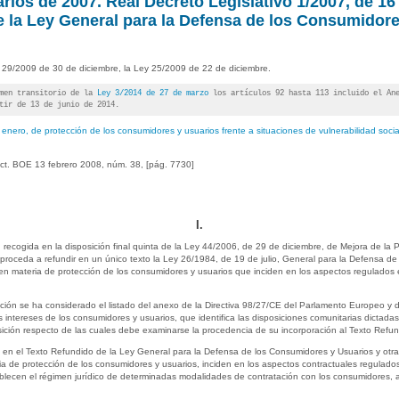
ios de 2007. Real Decreto Legislativo 1/2007, de 1
e la Ley General para la Defensa de los Consumidore
y 29/2009 de 30 de diciembre, la Ley 25/2009 de 22 de diciembre.
imen transitorio de la
Ley 3/2014 de 27 de marzo
los artículos 92 hasta 113 incluido el Ane
tir de 13 de junio de 2014.
enero, de protección de los consumidores y usuarios frente a situaciones de vulnerabilidad soci
ct. BOE 13 febrero 2008, núm. 38, [pág. 7730]
I.
n recogida en la disposición final quinta de la Ley 44/2006, de 29 de diciembre, de Mejora de la
 proceda a refundir en un único texto la Ley 26/1984, de 19 de julio, General para la Defensa d
s en materia de protección de los consumidores y usuarios que inciden en los aspectos regulados 
dición se ha considerado el listado del anexo de la Directiva 98/27/CE del Parlamento Europeo y 
 intereses de los consumidores y usuarios, que identifica las disposiciones comunitarias dictada
sición respecto de las cuales debe examinarse la procedencia de su incorporación al Texto Refun
an en el Texto Refundido de la Ley General para la Defensa de los Consumidores y Usuarios y otr
ria de protección de los consumidores y usuarios, inciden en los aspectos contractuales regulados
lecen el régimen jurídico de determinadas modalidades de contratación con los consumidores, a s