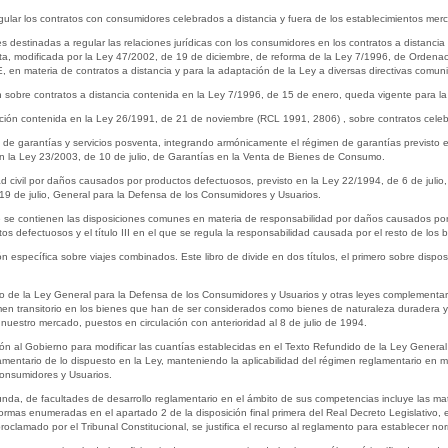
regular los contratos con consumidores celebrados a distancia y fuera de los establecimientos merc
s destinadas a regular las relaciones jurídicas con los consumidores en los contratos a distancia
a, modificada por la Ley 47/2002, de 19 de diciembre, de reforma de la Ley 7/1996, de Ordenació
, en materia de contratos a distancia y para la adaptación de la Ley a diversas directivas comuni
 sobre contratos a distancia contenida en la Ley 7/1996, de 15 de enero, queda vigente para la 
ación contenida en la Ley 26/1991, de 21 de noviembre (RCL 1991, 2806) , sobre contratos celebr
men de garantías y servicios posventa, integrando armónicamente el régimen de garantías previsto
n la Ley 23/2003, de 10 de julio, de Garantías en la Venta de Bienes de Consumo.
ad civil por daños causados por productos defectuosos, previsto en la Ley 22/1994, de 6 de julio,
 19 de julio, General para la Defensa de los Consumidores y Usuarios.
l que se contienen las disposiciones comunes en materia de responsabilidad por daños causados por 
os defectuosos y el título III en el que se regula la responsabilidad causada por el resto de los b
ción específica sobre viajes combinados. Este libro de divide en dos títulos, el primero sobre disp
ido de la Ley General para la Defensa de los Consumidores y Usuarios y otras leyes complementari
men transitorio en los bienes que han de ser considerados como bienes de naturaleza duradera y 
 nuestro mercado, puestos en circulación con anterioridad al 8 de julio de 1994.
ación al Gobierno para modificar las cuantías establecidas en el Texto Refundido de la Ley Gener
lamentario de lo dispuesto en la Ley, manteniendo la aplicabilidad del régimen reglamentario en m
Consumidores y Usuarios.
egunda, de facultades de desarrollo reglamentario en el ámbito de sus competencias incluye las m
ormas enumeradas en el apartado 2 de la disposición final primera del Real Decreto Legislativo, 
proclamado por el Tribunal Constitucional, se justifica el recurso al reglamento para establecer no