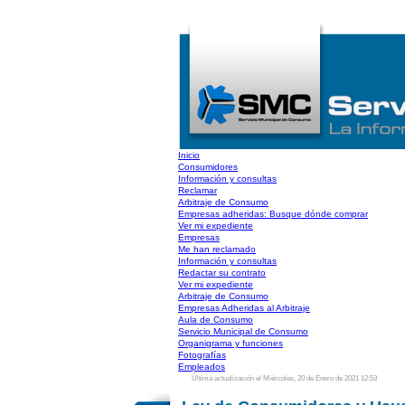
Inicio
Consumidores
Información y consultas
Reclamar
Arbitraje de Consumo
Empresas adheridas: Busque dónde comprar
Ver mi expediente
Empresas
Me han reclamado
Información y consultas
Redactar su contrato
Ver mi expediente
Arbitraje de Consumo
Empresas Adheridas al Arbitraje
Aula de Consumo
Servicio Municipal de Consumo
Organigrama y funciones
Fotografías
Empleados
Última actualización el Miércoles, 20 de Enero de 2021 12:53