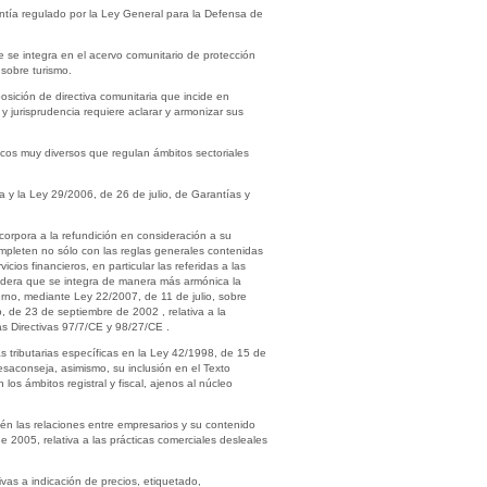
antía regulado por la Ley General para la Defensa de
e se integra en el acervo comunitario de protección
 sobre turismo.
sición de directiva comunitaria que incide en
jurisprudencia requiere aclarar y armonizar sus
icos muy diversos que regulan ámbitos sectoriales
va y la Ley 29/2006, de 26 de julio, de Garantías y
orpora a la refundición en consideración a su
ompleten no sólo con las reglas generales contenidas
ios financieros, en particular las referidas a las
nsidera que se integra de manera más armónica la
erno, mediante Ley 22/2007, de 11 de julio, sobre
, de 23 de septiembre de 2002 , relativa a la
as Directivas 97/7/CE y 98/27/CE .
s tributarias específicas en la Ley 42/1998, de 15 de
saconseja, asimismo, su inclusión en el Texto
s ámbitos registral y fiscal, ajenos al núcleo
én las relaciones entre empresarios y su contenido
2005, relativa a las prácticas comerciales desleales
vas a indicación de precios, etiquetado,