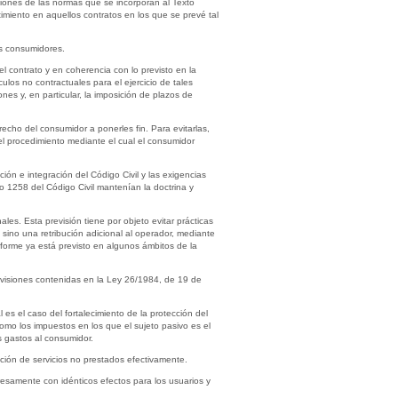
siones de las normas que se incorporan al Texto
miento en aquellos contratos en los que se prevé tal
os consumidores.
l contrato y en coherencia con lo previsto en la
os no contractuales para el ejercicio de tales
nes y, en particular, la imposición de plazos de
recho del consumidor a ponerles fin. Para evitarlas,
el procedimiento mediante el cual el consumidor
ión e integración del Código Civil y las exigencias
lo 1258 del Código Civil mantenían la doctrina y
ales. Esta previsión tiene por objeto evitar prácticas
sino una retribución adicional al operador, mediante
onforme ya está previsto en algunos ámbitos de la
revisiones contenidas en la Ley 26/1984, de 19 de
es el caso del fortalecimiento de la protección del
omo los impuestos en los que el sujeto pasivo es el
s gastos al consumidor.
ación de servicios no prestados efectivamente.
presamente con idénticos efectos para los usuarios y