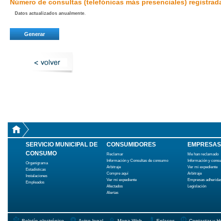
Número de consultas (telefónicas más presenciales) registra
Datos actualizados anualmente
.
SERVICIO MUNICIPAL DE
CONSUMIDORES
EMPRESAS
CONSUMO
Reclamar
Me han reclamado
Información y Consultas de consumo
Información y cons
Organigrama
Arbitraje
Ver mi expediente
Estadísticas
Compre aquí
Arbitraje
Instalaciones
Ver mi expediente
Empresas adherida
Empleados
Afectados
Legislación
Alertas
Boletín electrónico
Aviso legal
Mapa Web
Enlaces
Contactar y H