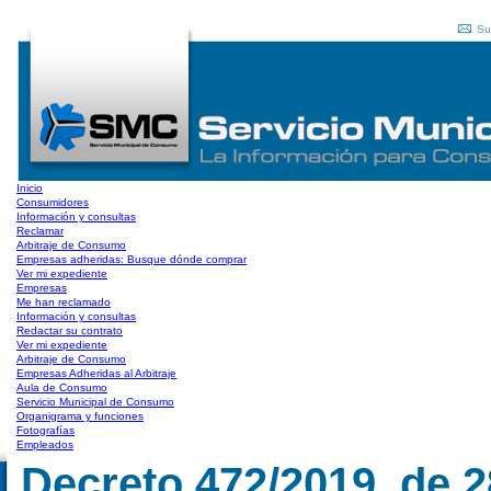
Su
Inicio
Consumidores
Información y consultas
Reclamar
Arbitraje de Consumo
Empresas adheridas: Busque dónde comprar
Ver mi expediente
Empresas
Me han reclamado
Información y consultas
Redactar su contrato
Ver mi expediente
Arbitraje de Consumo
Empresas Adheridas al Arbitraje
Aula de Consumo
Servicio Municipal de Consumo
Organigrama y funciones
Fotografías
Empleados
Decreto 472/2019, de 