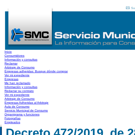
Su
Inicio
Consumidores
Información y consultas
Reclamar
Arbitraje de Consumo
Empresas adheridas: Busque dónde comprar
Ver mi expediente
Empresas
Me han reclamado
Información y consultas
Redactar su contrato
Ver mi expediente
Arbitraje de Consumo
Empresas Adheridas al Arbitraje
Aula de Consumo
Servicio Municipal de Consumo
Organigrama y funciones
Fotografías
Empleados
Decreto 472/2019, de 