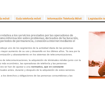
ía móvil
Guía telefonía móvil
Información Telefonía Móvil
Legislación t
 relativa a los servicios prestados por las operadoras de
í como información sobre problemas derivados de facturación,
 periodos de permanencia, conexión a internet mediante el
tituye uno de los segmentos de la actividad diaria de las personas
mayor aumento de su uso y desarrollo en los últimos años. Ya sea por la
rnización y abaratamiento en los sistemas de telecomunicaciones.
os de telecomunicaciones, la adquisición de términales móviles junto con la
vez más económico, las operadoras de telefonía y las personas
cios se han de ajustar a una
normativa
, que en constante
tuales antes, durante y después de la adquisición de estos servicios.
a a los derechos y obligaciones de las personas consumidoras y las