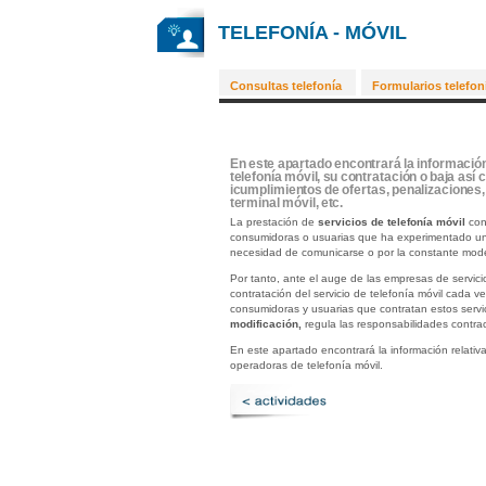
TELEFONÍA - MÓVIL
Consultas telefonía
Formularios telefon
En este apartado encontrará la información
telefonía móvil, su contratación o baja as
icumplimientos de ofertas, penalizaciones,
terminal móvil, etc.
La prestación de
servicios de telefonía móvil
cons
consumidoras o usuarias que ha experimentado un 
necesidad de comunicarse o por la constante mode
Por tanto, ante el auge de las empresas de servici
contratación del servicio de telefonía móvil cada 
consumidoras y usuarias que contratan estos servi
modificación,
regula las responsabilidades contrac
En este apartado encontrará la información relativ
operadoras de telefonía móvil.