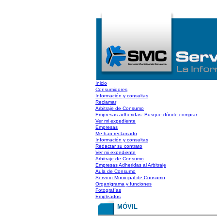
Inicio
Consumidores
Información y consultas
Reclamar
Arbitraje de Consumo
Empresas adheridas: Busque dónde comprar
Ver mi expediente
Empresas
Me han reclamado
Información y consultas
Redactar su contrato
Ver mi expediente
Arbitraje de Consumo
Empresas Adheridas al Arbitraje
Aula de Consumo
Servicio Municipal de Consumo
Organigrama y funciones
Fotografías
Empleados
MÓVIL