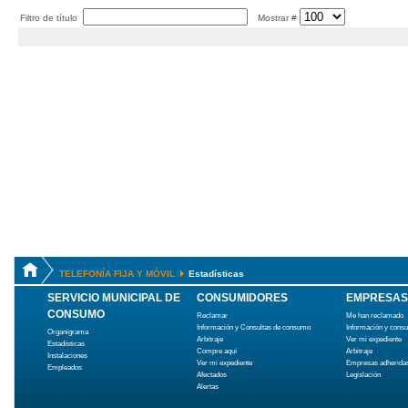
Filtro de título
Mostrar #
TELEFONÍA FIJA Y MÓVIL
Estadísticas
SERVICIO MUNICIPAL DE
CONSUMIDORES
EMPRESAS
CONSUMO
Reclamar
Me han reclamado
Información y Consultas de consumo
Información y cons
Organigrama
Arbitraje
Ver mi expediente
Estadísticas
Compre aquí
Arbitraje
Instalaciones
Ver mi expediente
Empresas adherida
Empleados
Afectados
Legislación
Alertas