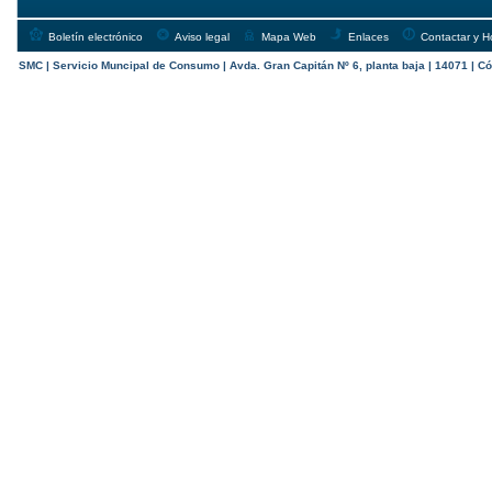
Boletín electrónico
Aviso legal
Mapa Web
Enlaces
Contactar y H
SMC | Servicio Muncipal de Consumo | Avda. Gran Capitán Nº 6, planta baja | 14071 | Có