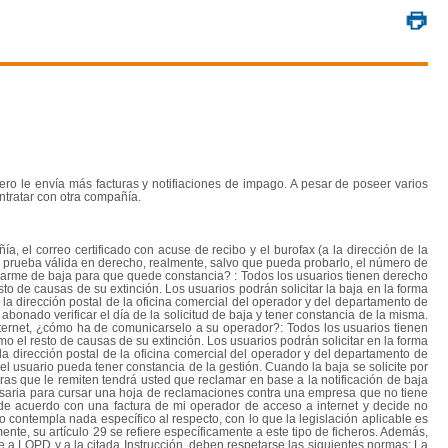
pero le envía más facturas y notifiaciones de impago. A pesar de poseer varios
ntratar con otra compañía.
a, el correo certificado con acuse de recibo y el burofax (a la dirección de la
a prueba válida en derecho, realmente, salvo que pueda probarlo, el número de
 darme de baja para que quede constancia? : Todos los usuarios tienen derecho
to de causas de su extinción. Los usuarios podrán solicitar la baja en la forma
o la dirección postal de la oficina comercial del operador y del departamento de
l abonado verificar el día de la solicitud de baja y tener constancia de la misma.
nternet, ¿cómo ha de comunicarselo a su operador?: Todos los usuarios tienen
o el resto de causas de su extinción. Los usuarios podrán solicitar en la forma
o la dirección postal de la oficina comercial del operador y del departamento de
el usuario pueda tener constancia de la gestión. Cuando la baja se solicite por
uras que le remiten tendrá usted que reclamar en base a la notificación de baja
cesaria para cursar una hoja de reclamaciones contra una empresa que no tiene
de acuerdo con una factura de mi operador de acceso a internet y decide no
 contempla nada específico al respecto, con lo que la legislación aplicable es
te, su artículo 29 se refiere específicamente a este tipo de ficheros. Además,
e a LOPD y a la citada Instrucción, deben respetarse las siguientes normas: La