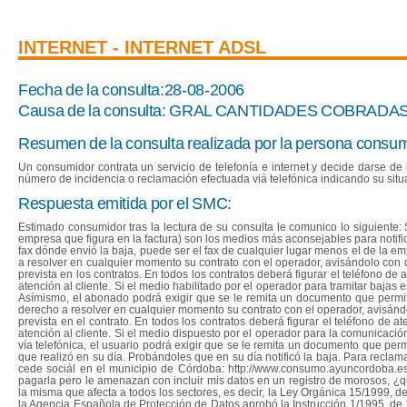
INTERNET - INTERNET ADSL
Fecha de la consulta:28-08-2006
Causa de la consulta: GRAL CANTIDADES COBRAD
Resumen de la consulta realizada por la persona consum
Un consumidor contrata un servicio de telefonía e internet y decide darse de 
número de incidencia o reclamación efectuada viá telefónica indicando su sit
Respuesta emitida por el SMC:
Estimado consumidor tras la lectura de su consulta le comunico lo siguiente: S
empresa que figura en la factura) son los medios más aconsejables para notif
fax dónde envió la baja, puede ser el fax de cualquier lugar menos el de la 
a resolver en cualquier momento su contrato con el operador, avisándolo con qu
prevista en los contratos. En todos los contratos deberá figurar el teléfono de
atención al cliente. Si el medio habilitado por el operador para tramitar bajas e
Asímismo, el abonado podrá exigir que se le remita un documento que permita
derecho a resolver en cualquier momento su contrato con el operador, avisándol
prevista en el contrato. En todos los contratos deberá figurar el teléfono de a
atención al cliente. Si el medio dispuesto por el operador para la comunicació
vía telefónica, el usuario podrá exigir que se le remita un documento que perm
que realizó en su día. Probándoles que en su día notificó la baja. Para recl
cede sociál en el municipio de Córdoba: http://www.consumo.ayuncordoba.es
pagarla pero le amenazan con incluir mis datos en un registro de morosos, ¿qu
la misma que afecta a todos los sectores, es decir, la Ley Orgánica 15/1999, 
la Agencia Española de Protección de Datos aprobó la Instrucción 1/1995, de 1