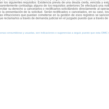
an los siguientes requisitos: Existencia previa de una deuda cierta, vencida y 
parentemente contradiga alguno de los requisitos anteriores Se efectuará una not
itar su derecho a cancelarlos o rectificarlos solicitándolo directamente al operad
a presentación de la solicitud. Serán rectificados o cancelados, en su caso, los 
 Las infracciones que puedan cometerse en la gestión de esos registros se sanc
 que reclamarlos a través de demanda judicial en el juzgado puesto que a través d
ersonas consumidoras y usuarias, son indicaciones o sugerencias a seguir, puesto que esta OMI