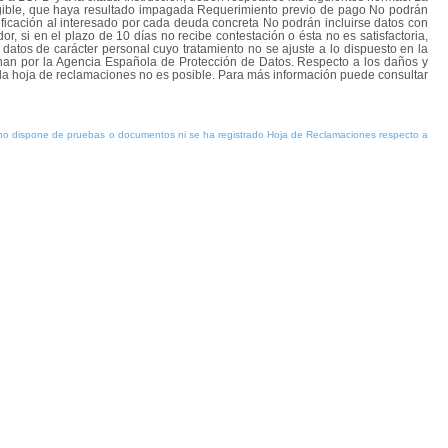
exigible, que haya resultado impagada Requerimiento previo de pago No podrán
ificación al interesado por cada deuda concreta No podrán incluirse datos con
or, si en el plazo de 10 días no recibe contestación o ésta no es satisfactoria,
datos de carácter personal cuyo tratamiento no se ajuste a lo dispuesto en la
ionan por la Agencia Española de Protección de Datos. Respecto a los daños y
e la hoja de reclamaciones no es posible. Para más información puede consultar
C no dispone de pruebas o documentos ni se ha registrado Hoja de Reclamaciones respecto a