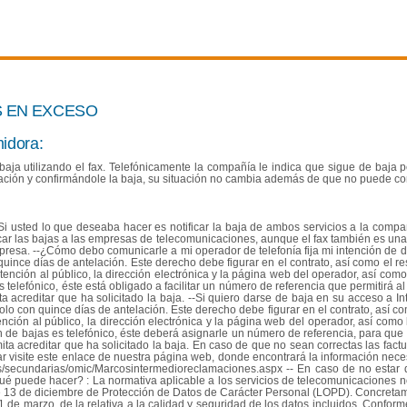
AS EN EXCESO
idora:
baja utilizando el fax. Telefónicamente la compañía le indica que sigue de baja 
uación y confirmándole la baja, su situación no cambia además de que no puede co
i usted lo que deseaba hacer es notificar la baja de ambos servicios a la compañí
icar las bajas a las empresas de telecomunicaciones, aunque el fax también es un
empresa. --¿Cómo debo comunicarle a mi operador de telefonía fija mi intención de
ince días de antelación. Este derecho debe figurar en el contrato, así como el res
 atención al público, la dirección electrónica y la página web del operador, así com
s telefónico, éste está obligado a facilitar un número de referencia que permitirá a
 acreditar que ha solicitado la baja. --Si quiero darse de baja en su acceso a I
o con quince días de antelación. Este derecho debe figurar en el contrato, así com
tención al público, la dirección electrónica y la página web del operador, así com
n de bajas es telefónico, éste deberá asignarle un número de referencia, para que 
ita acreditar que ha solicitado la baja. En caso de que no sean correctas las fact
amar visite este enlace de nuestra página web, donde encontrará la información ne
/secundarias/omic/Marcosintermedioreclamaciones.aspx -- En caso de no estar 
é puede hacer? : La normativa aplicable a los servicios de telecomunicaciones no
de 13 de diciembre de Protección de Datos de Carácter Personal (LOPD). Concretamen
 de marzo, de la relativa a la calidad y seguridad de los datos incluidos. Conform