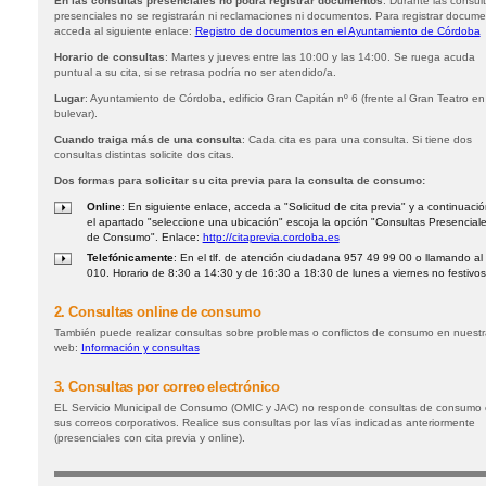
En las consultas presenciales no podrá registrar documentos
: Durante las consul
presenciales no se registrarán ni reclamaciones ni documentos. Para registrar docum
acceda al siguiente enlace:
Registro de documentos en el Ayuntamiento de Córdoba
Horario de consultas
: Martes y jueves entre las 10:00 y las 14:00. Se ruega acuda
puntual a su cita, si se retrasa podría no ser atendido/a.
Lugar
: Ayuntamiento de Córdoba, edificio Gran Capitán nº 6 (frente al Gran Teatro en
bulevar).
Cuando traiga más de una consulta
: Cada cita es para una consulta. Si tiene dos
consultas distintas solicite dos citas.
Dos formas para solicitar su cita previa para la consulta de consumo:
Online
: En siguiente enlace, acceda a "Solicitud de cita previa" y a continuaci
el apartado "seleccione una ubicación" escoja la opción "Consultas Presencial
de Consumo". Enlace:
http://citaprevia.cordoba.es
Telefónicamente
: En el tlf. de atención ciudadana 957 49 99 00 o llamando al
010. Horario de 8:30 a 14:30 y de 16:30 a 18:30 de lunes a viernes no festivos
2. Consultas online de consumo
También puede realizar consultas sobre problemas o conflictos de consumo en nuestr
web:
Información y consultas
3. Consultas por correo electrónico
EL Servicio Municipal de Consumo (OMIC y JAC) no responde consultas de consumo
sus correos corporativos. Realice sus consultas por las vías indicadas anteriormente
(presenciales con cita previa y online).