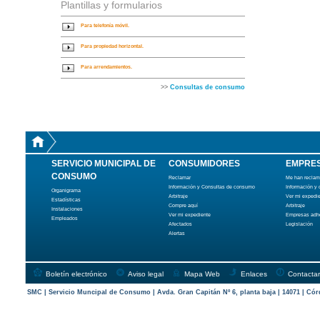
Plantillas y formularios
Para telefonía móvil.
Para propiedad horizontal.
Para arrendamientos.
>>
Consultas de consumo
SERVICIO MUNICIPAL DE
CONSUMIDORES
EMPRE
CONSUMO
Reclamar
Me han recla
Información y Consultas de consumo
Información y
Organigrama
Arbitraje
Ver mi expedi
Estadísticas
Compre aquí
Arbitraje
Instalaciones
Ver mi expediente
Empresas adh
Empleados
Afectados
Legislación
Alertas
Boletín electrónico
Aviso legal
Mapa Web
Enlaces
Contactar
SMC | Servicio Muncipal de Consumo | Avda. Gran Capitán Nº 6, planta baja | 14071 | Cór