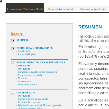
Información Telefonía Móvil
Guía telefonía móvil
Consultas telefonía
RESUMEN
ÍNDICE
Introducción sob
utilidad y uso d
RESUMEN
En términos general
TECNOLOGÍA Y PRESTACIONES
en España. En la a
-
Introducción
-
Redes UMT (3G)
(56.189.478 - año 2
ELEGIR OPERADOR. CARACTERÍSTICAS A
El avance y desarro
COMPARAR
personas usuarias 
-
Introducción
-
Comparar la calidad de los operadores
facilita la vida, b
-
Compromisos de calidad
por aspectos tales 
-
El precio
-
La cobertura
las aplicaciones de
-
Forma de contratar
abaratamiento de pr
portabilidad a otro
DARSE DE ALTA
-
Introducción
-
Tiempo máximo en dar el alta
En la actualidad es
-
Contratar la conexión
por lo que el usuari
-
Adquisición del terminal. Rotura y garantía.
-
Liberar el teléfono móvil