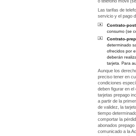
o teléfono móvil (
Las tarifas de tele
servicio y el pago
Contrato-pos
consumo (se c
Contrato-pre
determinado sa
ofrecidos por 
deberán realiz
tarjeta. Para a
Aunque los derecho
preciso tener en c
condiciones específ
deben figurar en el
tarjetas prepago i
a partir de la prim
de validez, la tarj
tiempo determinado.
comportar la pérdid
abonados prepago s
comunicado a la Ad