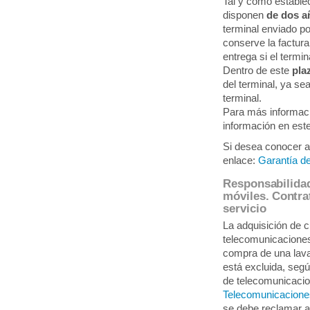
Tal y como establec
disponen
de dos a
terminal enviado po
conserve la factur
entrega si el termin
Dentro de este
pla
del terminal, ya sea
terminal.
Para más informació
información en est
Si desea conocer a
enlace:
Garantía de
Responsabilidad
móviles. Contrat
servicio
La adquisición de c
telecomunicaciones
compra de una lava
está excluida, seg
de telecomunicacio
Telecomunicacione
se debe reclamar 