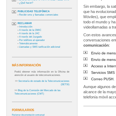
-
¿Qué hacer?
Sin embargo, la sat
que ha evolucionad
PUBLICIDAD TELEFÓNICA
-
Recibir sms y llamadas comerciales
Móviles), que empl
todo el mundo y ha
RECLAMAR
videollamadas a tra
-
Introducción
-
A través de la OMIC
-
A través de la JAC
Con estos avances,
-
A través del Juzgado
conversaciones ent
-
Por teléfono al operador
-
Telemáticamente
comunicación
:
-
Llamadas y SMS tarificación adicional
Envío de mens
Envío de mens
MÁS INFORMACIÓN
Acceso a Inter
Podrá obtener más información en la Oficina de
Servicios SM
atención al usuario de telecomunicaciones.
Correo PUSH.
>>
Secretaría de estado de la Telecomunicaciones
(SETSI)
Aunque algunos de e
>>
Blog de la Comisión del Mercado de las
alcance de la mayor
Telecomunicaciones (CMT)
telefonía móvil acc
FORMULARIOS
Reclamar documentación contractual