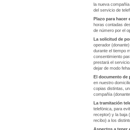
la nueva compañía (
del servicio de te
Plazo para hacer e
horas contadas desd
de número por el o
La solicitud de po
operador (donante) 
durante el tiempo m
consentimiento par
prestará el servici
dejar de modo feha
El documento de p
en nuestro domicili
copias distintas, u
compañía (donante),
La tramitación tel
telefónica, para ev
receptor) y la baja
recibo) a los disti
Aspectos a tener e