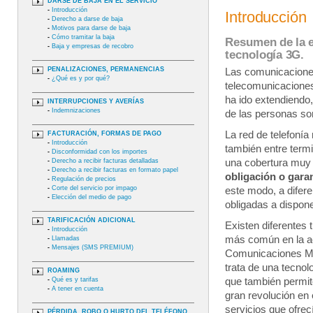
DARSE DE BAJA EN EL SERVICIO
-
Introducción
Introducción
-
Derecho a darse de baja
-
Motivos para darse de baja
-
Cómo tramitar la baja
Resumen de la e
-
Baja y empresas de recobro
tecnología 3G.
PENALIZACIONES, PERMANENCIAS
Las comunicacione
-
¿Qué es y por qué?
telecomunicaciones
ha ido extendiendo,
INTERRUPCIONES Y AVERÍAS
-
Indemnizaciones
de las personas son
La red de telefonía
FACTURACIÓN, FORMAS DE PAGO
-
Introducción
también entre term
-
Disconformidad con los importes
-
Derecho a recibir facturas detalladas
una cobertura muy a
-
Derecho a recibir facturas en formato papel
obligación o garan
-
Regulación de precios
-
Corte del servicio por impago
este modo, a difere
-
Elección del medio de pago
obligadas a dispon
TARIFICACIÓN ADICIONAL
Existen diferentes 
-
Introducción
más común en la ac
-
Llamadas
-
Mensajes (SMS PREMIUM)
Comunicaciones Móv
trata de una tecnol
ROAMING
-
Qué es y tarifas
que también permit
-
A tener en cuenta
gran revolución en 
servicios que ofrec
PÉRDIDA, ROBO O HURTO DEL TELÉFONO