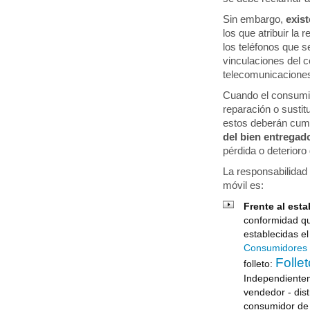
Sin embargo,
exis
los que atribuir la 
los teléfonos que 
vinculaciones del c
telecomunicacione
Cuando el consumid
reparación o sustitu
estos deberán cump
del bien entregad
pérdida o deterioro 
La responsabilidad 
móvil es:
Frente al est
conformidad qu
establecidas el
Consumidores 
Folle
folleto:
Independienteme
vendedor - dist
consumidor de 