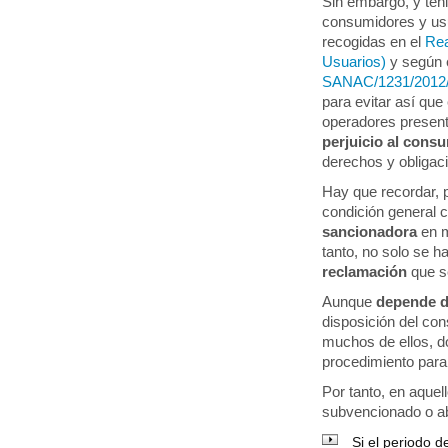
Sin embargo, y ten
consumidores y usu
recogidas en el
Rea
Usuarios)
y según 
SANAC/1231/2012
para evitar así qu
operadores presen
perjuicio al cons
derechos y obligaci
Hay que recordar, p
condición general c
sancionadora
en m
tanto, no solo se 
reclamación
que se
Aunque
depende de
disposición del con
muchos de ellos, d
procedimiento para 
Por tanto, en aquel
subvencionado o a
Si el periodo d