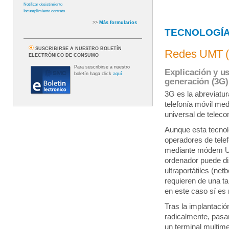
Notificar desistimiento
Incumplimiento contrato
>>
Más formularios
TECNOLOGÍA
SUSCRIBIRSE A NUESTRO BOLETÍN
Redes UMT 
ELECTRÓNICO DE CONSUMO
Para suscribirse a nuestro
Explicación y u
boletín haga click
aquí
generación (3G)
3G es la abreviatur
telefonía móvil me
universal de telec
Aunque esta tecnol
operadores de telef
mediante módem USB
ordenador puede di
ultraportátiles (ne
requieren de una ta
en este caso sí es 
Tras la implantaci
radicalmente, pasa
un terminal multime