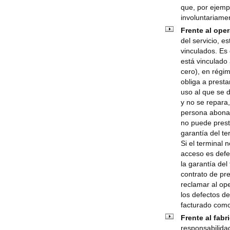
que, por ejempl
involuntariame
Frente al ope
del servicio, e
vinculados. Es 
está vinculado 
cero), en régi
obliga a presta
uso al que se 
y no se repara,
persona abonad
no puede prest
garantía del te
Si el terminal n
acceso es defe
la garantía del
contrato de pre
reclamar al ope
los defectos de
facturado como
Frente al fabr
responsabilidad