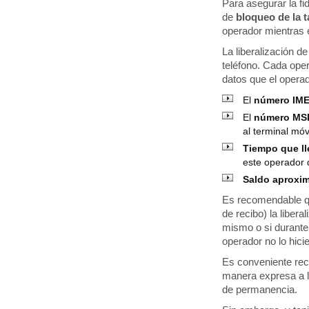
Para asegurar la fi
de
bloqueo de la 
operador mientras e
La liberalización d
teléfono. Cada oper
datos que el operad
El
número IM
El
número MS
al terminal móv
Tiempo que ll
este operador 
Saldo aproxi
Es recomendable que
de recibo) la libera
mismo o si durante 
operador no lo hici
Es conveniente re
manera expresa a l
de permanencia.