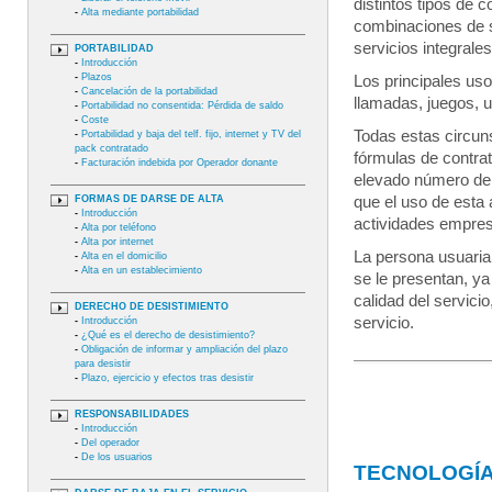
distintos tipos de
-
Alta mediante portabilidad
combinaciones de s
servicios integrales
PORTABILIDAD
-
Introducción
-
Plazos
Los principales uso
-
Cancelación de la portabilidad
llamadas, juegos, u
-
Portabilidad no consentida: Pérdida de saldo
-
Coste
Todas estas circuns
-
Portabilidad y baja del telf. fijo, internet y TV del
pack contratado
fórmulas de contrat
-
Facturación indebida por Operador donante
elevado número de 
FORMAS DE DARSE DE ALTA
que el uso de esta
-
Introducción
actividades empres
-
Alta por teléfono
-
Alta por internet
La persona usuaria 
-
Alta en el domicilio
-
Alta en un establecimiento
se le presentan, ya
calidad del servicio
DERECHO DE DESISTIMIENTO
servicio.
-
Introducción
-
¿Qué es el derecho de desistimiento?
-
Obligación de informar y ampliación del plazo
para desistir
-
Plazo, ejercicio y efectos tras desistir
RESPONSABILIDADES
-
Introducción
-
Del operador
-
De los usuarios
TECNOLOGÍA