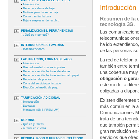
DARSE DE BAJA EN EL SERVICIO
-
Introducción
Introducción
-
Derecho a darse de baja
-
Motivos para darse de baja
-
Cómo tramitar la baja
Resumen de la e
-
Baja y empresas de recobro
tecnología 3G.
PENALIZACIONES, PERMANENCIAS
Las comunicacione
-
¿Qué es y por qué?
telecomunicaciones
ha ido extendiendo,
INTERRUPCIONES Y AVERÍAS
-
Indemnizaciones
de las personas son
La red de telefonía
FACTURACIÓN, FORMAS DE PAGO
-
Introducción
también entre term
-
Disconformidad con los importes
-
Derecho a recibir facturas detalladas
una cobertura muy a
-
Derecho a recibir facturas en formato papel
obligación o garan
-
Regulación de precios
-
Corte del servicio por impago
este modo, a difere
-
Elección del medio de pago
obligadas a dispon
TARIFICACIÓN ADICIONAL
Existen diferentes 
-
Introducción
más común en la ac
-
Llamadas
-
Mensajes (SMS PREMIUM)
Comunicaciones Móv
trata de una tecnol
ROAMING
-
Qué es y tarifas
que también permit
-
A tener en cuenta
gran revolución en 
servicios que ofrec
PÉRDIDA, ROBO O HURTO DEL TELÉFONO