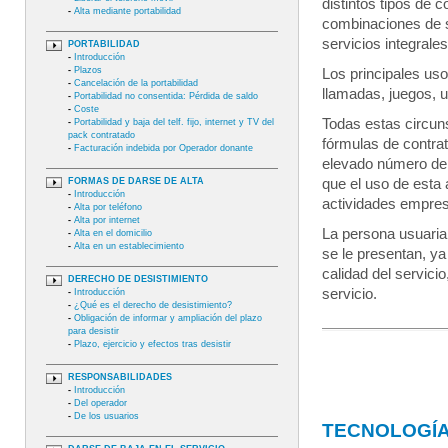
distintos tipos de
-
Alta mediante portabilidad
combinaciones de s
servicios integrales
PORTABILIDAD
-
Introducción
-
Plazos
Los principales uso
-
Cancelación de la portabilidad
llamadas, juegos, u
-
Portabilidad no consentida: Pérdida de saldo
-
Coste
Todas estas circuns
-
Portabilidad y baja del telf. fijo, internet y TV del
pack contratado
fórmulas de contrat
-
Facturación indebida por Operador donante
elevado número de 
FORMAS DE DARSE DE ALTA
que el uso de esta
-
Introducción
actividades empres
-
Alta por teléfono
-
Alta por internet
La persona usuaria 
-
Alta en el domicilio
-
Alta en un establecimiento
se le presentan, ya
calidad del servicio
DERECHO DE DESISTIMIENTO
servicio.
-
Introducción
-
¿Qué es el derecho de desistimiento?
-
Obligación de informar y ampliación del plazo
para desistir
-
Plazo, ejercicio y efectos tras desistir
RESPONSABILIDADES
-
Introducción
-
Del operador
-
De los usuarios
TECNOLOGÍA