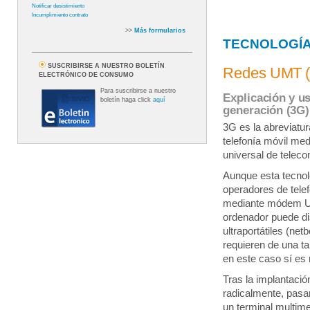
Notificar desistimiento
Incumplimiento contrato
>>
Más formularios
TECNOLOGÍA
SUSCRIBIRSE A NUESTRO BOLETÍN
Redes UMT 
ELECTRÓNICO DE CONSUMO
Para suscribirse a nuestro
Explicación y u
boletín haga click
aquí
generación (3G)
3G es la abreviatur
telefonía móvil me
universal de telec
Aunque esta tecnol
operadores de telef
mediante módem USB
ordenador puede di
ultraportátiles (ne
requieren de una ta
en este caso sí es 
Tras la implantaci
radicalmente, pasa
un terminal multime