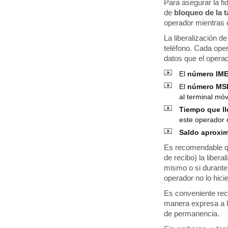
Para asegurar la fi
de
bloqueo de la 
operador mientras e
La liberalización d
teléfono. Cada oper
datos que el operad
El
número IM
El
número MS
al terminal móv
Tiempo que ll
este operador 
Saldo aproxi
Es recomendable que
de recibo) la libera
mismo o si durante 
operador no lo hici
Es conveniente re
manera expresa a l
de permanencia.