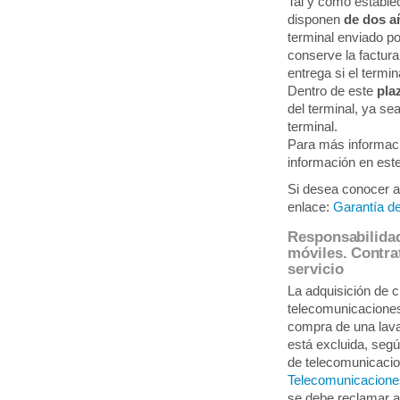
Tal y como establec
disponen
de dos a
terminal enviado po
conserve la factur
entrega si el termin
Dentro de este
pla
del terminal, ya sea
terminal.
Para más informació
información en est
Si desea conocer a
enlace:
Garantía de
Responsabilidad
móviles. Contrat
servicio
La adquisición de c
telecomunicaciones
compra de una lava
está excluida, seg
de telecomunicacio
Telecomunicacione
se debe reclamar 