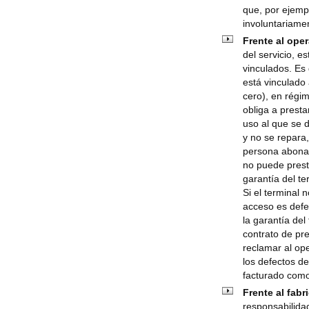
que, por ejempl
involuntariame
Frente al ope
del servicio, e
vinculados. Es 
está vinculado 
cero), en régi
obliga a presta
uso al que se 
y no se repara,
persona abonad
no puede prest
garantía del te
Si el terminal n
acceso es defe
la garantía del
contrato de pre
reclamar al ope
los defectos de
facturado como
Frente al fabr
responsabilidad