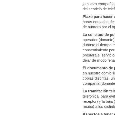
la nueva compañía (
del servicio de te
Plazo para hacer e
horas contadas desd
de número por el o
La solicitud de po
operador (donante) 
durante el tiempo m
consentimiento par
prestará el servici
dejar de modo feha
El documento de p
en nuestro domicili
copias distintas, u
compañía (donante),
La tramitación tel
telefónica, para ev
receptor) y la baja
recibo) a los disti
Aspectos a tener e