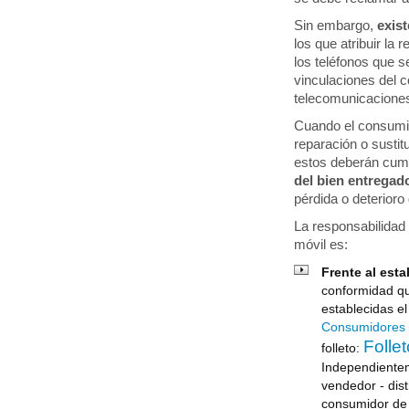
Sin embargo,
exis
los que atribuir la 
los teléfonos que 
vinculaciones del c
telecomunicacione
Cuando el consumid
reparación o sustitu
estos deberán cump
del bien entregad
pérdida o deterioro 
La responsabilidad 
móvil es:
Frente al est
conformidad qu
establecidas el
Consumidores 
Folle
folleto:
Independienteme
vendedor - dist
consumidor de 