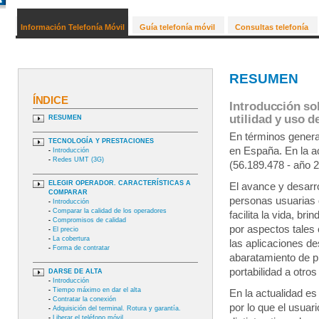
Información Telefonía Móvil
Guía telefonía móvil
Consultas telefonía
RESUMEN
ÍNDICE
Introducción sob
utilidad y uso d
RESUMEN
En términos general
TECNOLOGÍA Y PRESTACIONES
en España. En la a
-
Introducción
-
Redes UMT (3G)
(56.189.478 - año 2
ELEGIR OPERADOR. CARACTERÍSTICAS A
El avance y desarro
COMPARAR
personas usuarias 
-
Introducción
-
Comparar la calidad de los operadores
facilita la vida, b
-
Compromisos de calidad
por aspectos tales 
-
El precio
-
La cobertura
las aplicaciones de
-
Forma de contratar
abaratamiento de pr
portabilidad a otro
DARSE DE ALTA
-
Introducción
-
Tiempo máximo en dar el alta
En la actualidad es
-
Contratar la conexión
por lo que el usuari
-
Adquisición del terminal. Rotura y garantía.
-
Liberar el teléfono móvil