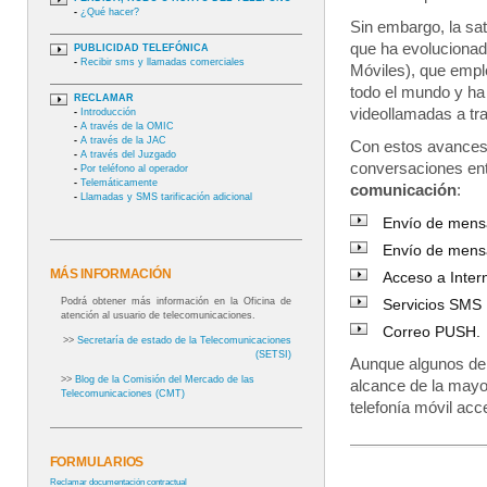
-
¿Qué hacer?
Sin embargo, la sat
que ha evolucionad
PUBLICIDAD TELEFÓNICA
-
Recibir sms y llamadas comerciales
Móviles), que empl
todo el mundo y ha
RECLAMAR
videollamadas a tra
-
Introducción
-
A través de la OMIC
-
A través de la JAC
Con estos avances,
-
A través del Juzgado
conversaciones ent
-
Por teléfono al operador
-
Telemáticamente
comunicación
:
-
Llamadas y SMS tarificación adicional
Envío de mens
Envío de mens
MÁS INFORMACIÓN
Acceso a Inter
Podrá obtener más información en la Oficina de
Servicios SM
atención al usuario de telecomunicaciones.
Correo PUSH.
>>
Secretaría de estado de la Telecomunicaciones
(SETSI)
Aunque algunos de e
>>
Blog de la Comisión del Mercado de las
alcance de la mayor
Telecomunicaciones (CMT)
telefonía móvil acc
FORMULARIOS
Reclamar documentación contractual