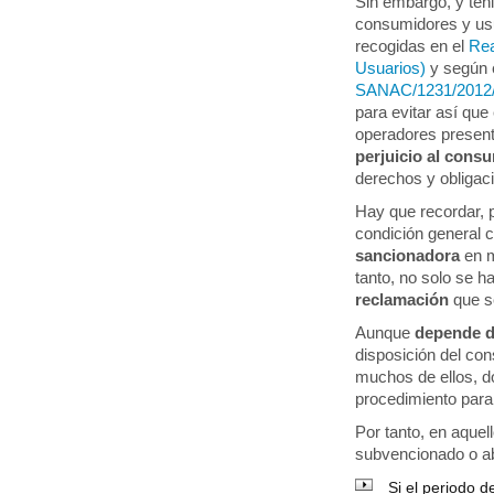
Sin embargo, y ten
consumidores y usu
recogidas en el
Rea
Usuarios)
y según 
SANAC/1231/2012
para evitar así qu
operadores presen
perjuicio al cons
derechos y obligaci
Hay que recordar, p
condición general c
sancionadora
en m
tanto, no solo se 
reclamación
que se
Aunque
depende de
disposición del con
muchos de ellos, d
procedimiento para 
Por tanto, en aquel
subvencionado o a
Si el periodo d