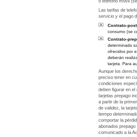
o teléfono móvil (
Las tarifas de tele
servicio y el pago
Contrato-pos
consumo (se c
Contrato-pre
determinado sa
ofrecidos por 
deberán realiz
tarjeta. Para a
Aunque los derecho
preciso tener en c
condiciones específ
deben figurar en el
tarjetas prepago i
a partir de la prim
de validez, la tarj
tiempo determinado.
comportar la pérdid
abonados prepago s
comunicado a la Ad