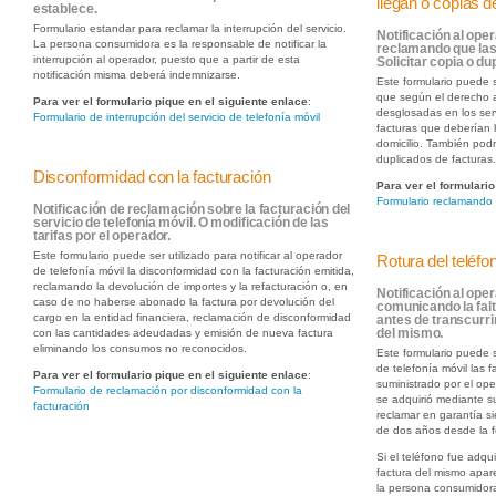
llegan o copias 
establece.
Formulario estandar para reclamar la interrupción del servicio.
Notificación al oper
La persona consumidora es la responsable de notificar la
reclamando que las 
interrupción al operador, puesto que a partir de esta
Solicitar copia o d
notificación misma deberá indemnizarse.
Este formulario puede s
que según el derecho a 
Para ver el formulario pique en el siguiente enlace
:
desglosadas en los ser
Formulario de interrupción del servicio de telefonía móvil
facturas que deberían 
domicilio. También podr
duplicados de facturas
Disconformidad con la facturación
Para ver el formulario
Formulario reclamando 
Notificación de reclamación sobre la facturación del
servicio de telefonía móvil. O modificación de las
tarifas por el operador.
Este formulario puede ser utilizado para notificar al operador
Rotura del teléfo
de telefonía móvil la disconformidad con la facturación emitida,
reclamando la devolución de importes y la refacturación o, en
Notificación al oper
caso de no haberse abonado la factura por devolución del
comunicando la falt
cargo en la entidad financiera, reclamación de disconformidad
antes de transcurri
con las cantidades adeudadas y emisión de nueva factura
del mismo.
eliminando los consumos no reconocidos.
Este formulario puede s
de telefonía móvil las 
Para ver el formulario pique en el siguiente enlace
:
suministrado por el op
Formulario de reclamación por disconformidad con la
se adquirió mediante s
facturación
reclamar en garantía s
de dos años desde la f
Si el teléfono fue adqu
factura del mismo apar
la persona consumidora