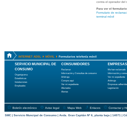
contra el operador del s
Para ver el formulario
Formulario de reclamaci
terminal móvil
INTERNET ADSL
MÓVIL
Formularios telefonía móvil
SERVICIO MUNICIPAL DE
CONSUMIDORES
EMPRESAS
CONSUMO
Reclamar
Me han reclamado
Información y Consultas de consumo
Información y cons
Organigrama
Arbitraje
Ver mi expediente
Estadísticas
Compre aquí
Arbitraje
Instalaciones
Ver mi expediente
Empresas adherida
Empleados
Afectados
Legislación
Alertas
Boletín electrónico
Aviso legal
Mapa Web
Enlaces
Contactar y H
SMC | Servicio Muncipal de Consumo | Avda. Gran Capitán Nº 6, planta baja | 14071 | Có