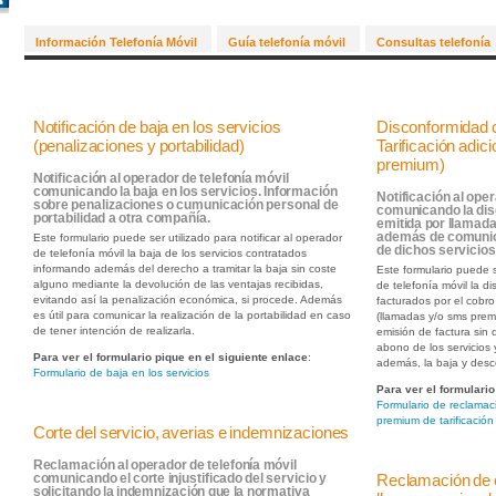
Información Telefonía Móvil
Guía telefonía móvil
Consultas telefonía
Notificación de baja en los servicios
Disconformidad c
(penalizaciones y portabilidad)
Tarificación adi
premium)
Notificación al operador de telefonía móvil
comunicando la baja en los servicios. Información
Notificación al oper
sobre penalizaciones o cumunicación personal de
comunicando la dis
portabilidad a otra compañía.
emitida por llamada
además de comunica
Este formulario puede ser utilizado para notificar al operador
de dichos servicios
de telefonía móvil la baja de los servicios contratados
informando además del derecho a tramitar la baja sin coste
Este formulario puede s
alguno mediante la devolución de las ventajas recibidas,
de telefonía móvil la 
evitando así la penalización económica, si procede. Además
facturados por el cobro 
es útil para comunicar la realización de la portabilidad en caso
(llamadas y/o sms premi
de tener intención de realizarla.
emisión de factura sin 
abono de los servicios
Para ver el formulario pique en el siguiente enlace
:
además, la baja y desc
Formulario de baja en los servicios
Para ver el formulario
Formulario de reclamac
premium de tarificación
Corte del servicio, averias e indemnizaciones
Reclamación al operador de telefonía móvil
Reclamación de e
comunicando el corte injustificado del servicio y
solicitando la indemnización que la normativa