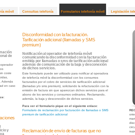
nía móvil
Consultas telefonía
Formularios telefonía móvil
Legislación tel
Disconformidad con la facturación.
Tarificación adicional (llamadas y SMS
premium)
rmación
Notificación al operador de telefonía móvil
onal de
comunicando la disconformidad con la facturación
emitida por llamadas o sms de tarificación adicional
además de comunicación de la baja y desconexión
l operador
de dichos servicios.
dos
in coste
Este formulario puede ser utilizado para notificar al operadora
bidas,
de telefonía móvil la disconformidad con los consumos
e. Además
facturados por el cobro de servicios de tarificación adicional
idad en caso
(llamadas y/o sms premium), solicitando la refacturación con la
emisión de factura sin que aparezcan dichos servicios para el
abono de los servicios y consumos ordinarios. Reclamando,
ace
:
además, la baja y desconexión de dichos servicios.
Para ver el formulario pique en el siguiente enlace
:
Formulario de reclamación por facturación de llamadas o SMS
RE
premium de tarificación adicional
ori
zaciones
man
dis
l
circ
Reclamación de envío de facturas que no
icio y
sup
iva