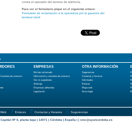
contra el operador del servicio de telefonía.
Para ver el formulario pique en el siguiente enlace
:
Formulario de reclamación a la operadora por la garantía del
terminal móvil
s
IDORES
EMPRESAS
OTRA INFORMACIÓN
Me han reclamado
Sugerencias
P
 Consultas de consumo
Información y consultas de consumo
Contactar y horarios
P
Ver mi expediente
Solicitudes
R
Arbitraje
Enlaces
S
ente
Empresas adheridas
Mapa web
P
Legislación
Aviso legal
B
 Web
Enlaces
Contactar y Horarios
Sugerencias
apitán Nº 6, planta baja | 14071 | Córdoba | España | |
smc@ayuncordoba.es