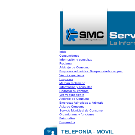
Inicio
Consumidores
Información y consultas
Reclamar
Arbitraje de Consumo
Empresas adheridas: Busque dónde comprar
Ver mi expediente
Empresas
Me han reclamado
Información y consultas
Redactar su contrato
Ver mi expediente
Arbitraje de Consumo
Empresas Adheridas al Arbitraje
Aula de Consumo
Servicio Municipal de Consumo
Organigrama y funciones
Fotografías
Empleados
TELEFONÍA - MÓVIL