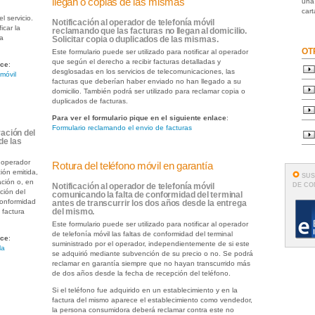
llegan o copias de las mismas
una
cart
l servicio.
Notificación al operador de telefonía móvil
icar la
reclamando que las facturas no llegan al domicilio.
ta
Solicitar copia o duplicados de las mismas.
OT
Este formulario puede ser utilizado para notificar al operador
que según el derecho a recibir facturas detalladas y
ace
:
desglosadas en los servicios de telecomunicaciones, las
 móvil
facturas que deberían haber enviado no han llegado a su
domicilio. También podrá ser utilizado para reclamar copia o
duplicados de facturas.
Para ver el formulario pique en el siguiente enlace
:
Formulario reclamando el envio de facturas
ración del
de las
l operador
Rotura del teléfono móvil en garantía
ión emitida,
SUS
ación o, en
DE C
Notificación al operador de telefonía móvil
ción del
comunicando la falta de conformidad del terminal
conformidad
antes de transcurrir los dos años desde la entrega
 factura
del mismo.
Este formulario puede ser utilizado para notificar al operador
de telefonía móvil las faltas de conformidad del terminal
ace
:
suministrado por el operador, independientemente de si este
la
se adquirió mediante subvención de su precio o no. Se podrá
reclamar en garantía siempre que no hayan transcurrido más
de dos años desde la fecha de recepción del teléfono.
Si el teléfono fue adquirido en un establecimiento y en la
factura del mismo aparece el establecimiento como vendedor,
la persona consumidora deberá reclamar contra este no