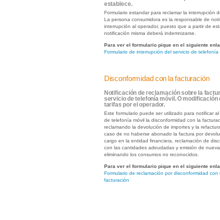
establece.
Formulario estandar para reclamar la interrupción de
La persona consumidora es la responsable de notif
interrupción al operador, puesto que a partir de es
notificación misma deberá indemnizarse.
Para ver el formulario pique en el siguiente enl
Formulario de interrupción del servicio de telefonía
Disconformidad con la facturación
Notificación de reclamación sobre la factu
servicio de telefonía móvil. O modificación 
tarifas por el operador.
Este formulario puede ser utilizado para notificar a
de telefonía móvil la disconformidad con la facturac
reclamando la devolución de importes y la refactur
caso de no haberse abonado la factura por devolu
cargo en la entidad financiera, reclamación de dis
con las cantidades adeudadas y emisión de nueva
eliminando los consumos no reconocidos.
Para ver el formulario pique en el siguiente enl
Formulario de reclamación por disconformidad con 
facturación