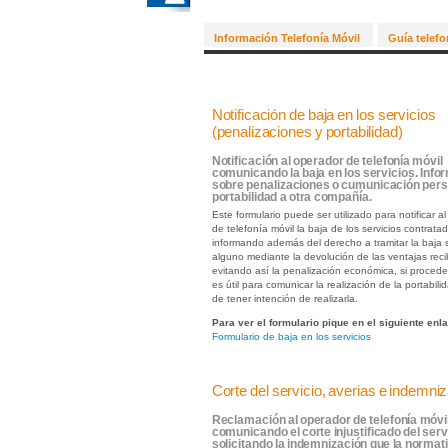
Información Telefonía Móvil
Guía telefo
Notificación de baja en los servicios
(penalizaciones y portabilidad)
Notificación al operador de telefonía móvil
comunicando la baja en los servicios. Info
sobre penalizaciones o cumunicación pers
portabilidad a otra compañía.
Este formulario puede ser utilizado para notificar a
de telefonía móvil la baja de los servicios contrata
informando además del derecho a tramitar la baja s
alguno mediante la devolución de las ventajas reci
evitando así la penalización económica, si proced
es útil para comunicar la realización de la portabil
de tener intención de realizarla.
Para ver el formulario pique en el siguiente enl
Formulario de baja en los servicios
Corte del servicio, averias e indemni
Reclamación al operador de telefonía móvi
comunicando el corte injustificado del serv
solicitando la indemnización que la normat