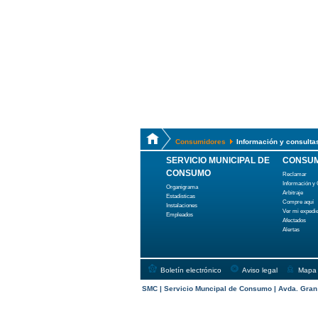
Consumidores
Información y consulta
SERVICIO MUNICIPAL DE
CONSUM
CONSUMO
Reclamar
Información y
Organigrama
Arbitraje
Estadísticas
Compre aquí
Instalaciones
Ver mi expedi
Empleados
Afectados
Alertas
Boletín electrónico
Aviso legal
Mapa
SMC | Servicio Muncipal de Consumo | Avda. Gran C