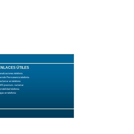
ENLACES ÚTILES
enalizaciones telefonía
eriodo Permanencia telefonía
eclamar en telefonía
MS premium, reclamar
ortabilidad telefonía
ajas en telefonía