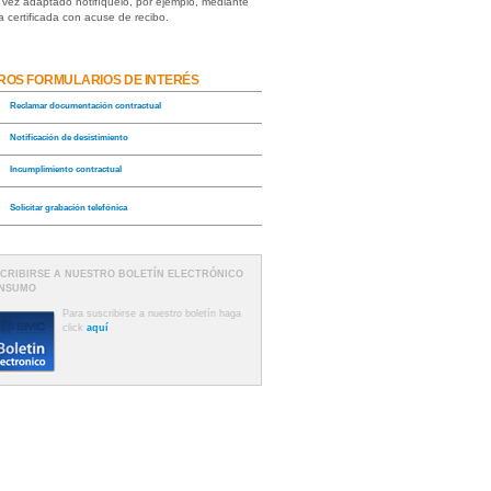
 vez adaptado notifíquelo, por ejemplo, mediante
a certificada con acuse de recibo.
ROS FORMULARIOS DE INTERÉS
Reclamar documentación contractual
Notificación de desistimiento
Incumplimiento contractual
Solicitar grabación telefónica
CRIBIRSE A NUESTRO BOLETÍN ELECTRÓNICO
ONSUMO
Para suscribirse a nuestro boletín haga
click
aquí