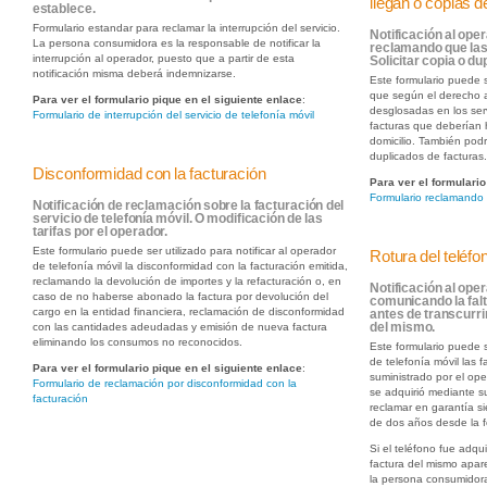
llegan o copias 
establece.
Formulario estandar para reclamar la interrupción del servicio.
Notificación al oper
La persona consumidora es la responsable de notificar la
reclamando que las 
interrupción al operador, puesto que a partir de esta
Solicitar copia o d
notificación misma deberá indemnizarse.
Este formulario puede s
que según el derecho a 
Para ver el formulario pique en el siguiente enlace
:
desglosadas en los ser
Formulario de interrupción del servicio de telefonía móvil
facturas que deberían 
domicilio. También podr
duplicados de facturas
Disconformidad con la facturación
Para ver el formulario
Formulario reclamando 
Notificación de reclamación sobre la facturación del
servicio de telefonía móvil. O modificación de las
tarifas por el operador.
Este formulario puede ser utilizado para notificar al operador
Rotura del teléfo
de telefonía móvil la disconformidad con la facturación emitida,
reclamando la devolución de importes y la refacturación o, en
Notificación al oper
caso de no haberse abonado la factura por devolución del
comunicando la falt
cargo en la entidad financiera, reclamación de disconformidad
antes de transcurri
con las cantidades adeudadas y emisión de nueva factura
del mismo.
eliminando los consumos no reconocidos.
Este formulario puede s
de telefonía móvil las 
Para ver el formulario pique en el siguiente enlace
:
suministrado por el op
Formulario de reclamación por disconformidad con la
se adquirió mediante s
facturación
reclamar en garantía s
de dos años desde la f
Si el teléfono fue adqu
factura del mismo apar
la persona consumidora