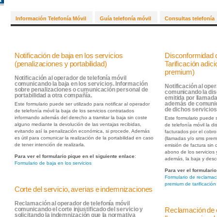
Información Telefonía Móvil
Guía telefonía móvil
Consultas telefonía
Notificación de baja en los servicios
Disconformidad c
(penalizaciones y portabilidad)
Tarificación adi
premium)
Notificación al operador de telefonía móvil
comunicando la baja en los servicios. Información
Notificación al oper
sobre penalizaciones o cumunicación personal de
comunicando la dis
portabilidad a otra compañía.
emitida por llamada
además de comunica
Este formulario puede ser utilizado para notificar al operador
de dichos servicios
de telefonía móvil la baja de los servicios contratados
informando además del derecho a tramitar la baja sin coste
Este formulario puede s
alguno mediante la devolución de las ventajas recibidas,
de telefonía móvil la 
evitando así la penalización económica, si procede. Además
facturados por el cobro 
es útil para comunicar la realización de la portabilidad en caso
(llamadas y/o sms premi
de tener intención de realizarla.
emisión de factura sin 
abono de los servicios
Para ver el formulario pique en el siguiente enlace
:
además, la baja y desc
Formulario de baja en los servicios
Para ver el formulario
Formulario de reclamac
premium de tarificación
Corte del servicio, averias e indemnizaciones
Reclamación al operador de telefonía móvil
Reclamación de e
comunicando el corte injustificado del servicio y
solicitando la indemnización que la normativa