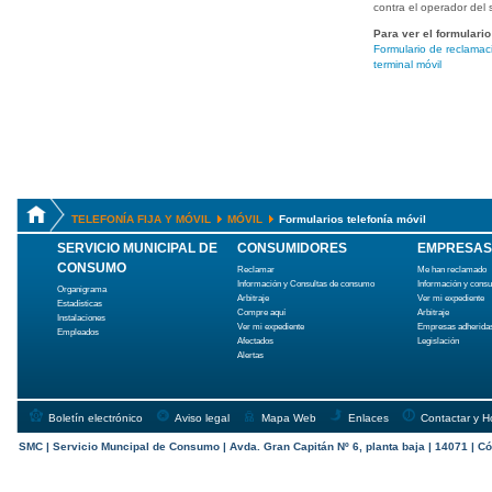
contra el operador del s
Para ver el formulario
Formulario de reclamaci
terminal móvil
TELEFONÍA FIJA Y MÓVIL
MÓVIL
Formularios telefonía móvil
SERVICIO MUNICIPAL DE
CONSUMIDORES
EMPRESAS
CONSUMO
Reclamar
Me han reclamado
Información y Consultas de consumo
Información y cons
Organigrama
Arbitraje
Ver mi expediente
Estadísticas
Compre aquí
Arbitraje
Instalaciones
Ver mi expediente
Empresas adherida
Empleados
Afectados
Legislación
Alertas
Boletín electrónico
Aviso legal
Mapa Web
Enlaces
Contactar y H
SMC | Servicio Muncipal de Consumo | Avda. Gran Capitán Nº 6, planta baja | 14071 | Có