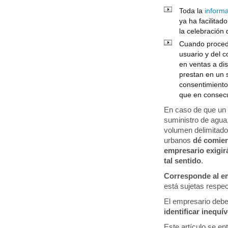
Toda la
informa
ya ha facilita
la celebración 
Cuando proceda
usuario y del 
en ventas a dis
prestan en un 
consentimiento
que en consecu
En caso de que un
suministro de agua
volumen delimitado
urbanos
dé comien
empresario exigir
tal sentido
.
Corresponde al em
está sujetas respec
El empresario debe
identificar inequ
Este artículo se en