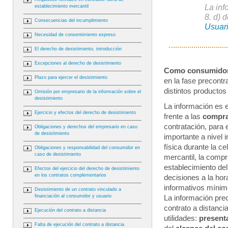
La inf
establecimiento mercantil
8. d) 
Consecuencias del incumplimiento
Usuar
Necesidad de consentimiento expreso
El derecho de desistimiento, introducción
Excepciones al derecho de desistimiento
Como consumidor 
Plazo para ejercer el desistimiento
en la fase precontr
distintos productos
Omisión por empresario de la información sobre el
desistimiento
La información es e
Ejercicio y efectos del derecho de desistimiento
frente a las
compras
contratación, para 
Obligaciones y derechos del empresario en caso
de desistimiento
importante a nivel 
física durante la c
Obligaciones y responsabilidad del consumidor en
caso de desistimiento
mercantil, la compr
establecimiento de
Efectos del ejercicio del derecho de desistimiento
en los contratos complementarios
decisiones a la hor
informativos mínim
Desistimiento de un contrato vinculado a
financiación al consumidor y usuario
La información pre
contrato a distanci
Ejecución del contrato a distancia
utilidades:
present
Falta de ejecución del contrato a distancia