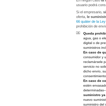
En ningún caso
la 
usuario podrá cons
Si el empresario,
s
oferta,
le suminist
66 quáter de la Le
prohibición de enví
Queda prohibi
agua, gas o el
digital o de pr
suministros in
En caso de qu
consumidor y u
reclamársele p
servicio no sol
dicho envío, su
consentimiento
En caso de co
estén envasado
determinadas–
suministro ya
nuevo suminist
suministro del 