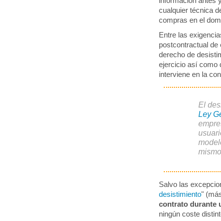
información antes y
cualquier técnica d
compras en el domi
Entre las exigencia
postcontractual de 
derecho de desisti
ejercicio así como
interviene en la con
El des
Ley G
empres
usuari
modelo
mismo
Salvo las excepcion
desistimiento
" (más
contrato durante
ningún coste distin