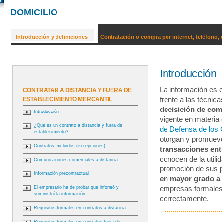
DOMICILIO
Introducción y definiciones
Contratación o compra por internet, teléfono, 
Introducción
La información es 
CONTRATAR A DISTANCIA Y FUERA DE
ESTABLECIMIENTO MERCANTIL
frente a las técni
decisición de co
Introducción
vigente en materi
¿Qué es un contrato a distancia y fuera de
de Defensa de los
establecimiento?
otorgan y promue
Contratos excluidos (excepciones)
transacciones en
conocen de la utili
Comunicaciones comerciales a distancia
promoción de sus pr
Información precontractual
en mayor grado a 
El empresario ha de probar que informó y
empresas formales,
suministró la información
correctamente.
Requisitos formales en contratos a distancia
Requisitos formales en contratos fuera de