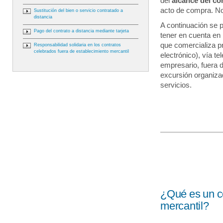
del
alcance del c
acto de compra. No
Sustitución del bien o servicio contratado a
distancia
A continuación se 
Pago del contrato a distancia mediante tarjeta
tener en cuenta en 
que comercializa p
Responsabilidad solidaria en los contratos
celebrados fuera de establecimiento mercantil
electrónico), vía te
empresario, fuera d
excursión organizad
servicios.
¿Qué es un co
mercantil?