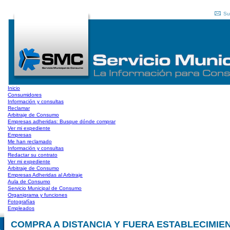
Su
Inicio
Consumidores
Información y consultas
Reclamar
Arbitraje de Consumo
Empresas adheridas: Busque dónde comprar
Ver mi expediente
Empresas
Me han reclamado
Información y consultas
Redactar su contrato
Ver mi expediente
Arbitraje de Consumo
Empresas Adheridas al Arbitraje
Aula de Consumo
Servicio Municipal de Consumo
Organigrama y funciones
Fotografías
Empleados
COMPRA A DISTANCIA Y FUERA ESTABLECIMIEN