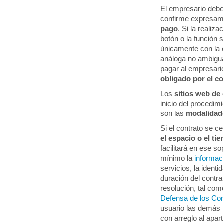
El empresario deber
confirme expresa
pago
. Si la realiz
botón o la función 
únicamente con la 
análoga no ambigua 
pagar al empresari
obligado por el c
Los
sitios web de
inicio del procedim
son las
modalidad
Si el contrato se c
el espacio o el ti
facilitará en ese s
mínimo la
informac
servicios, la identi
duración del contra
resolución, tal com
Defensa de los Co
usuario las demás 
con arreglo al apar