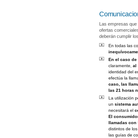
Comunicacion
Las empresas que c
ofertas comercial
deberán cumplir los
En todas las c
inequívocamen
En el caso de
claramente,
al
identidad del e
efectúa la lla
caso, las lla
las 21 horas 
La utilización
un
sistema au
necesitará el
c
El consumidor
llamadas con 
distintos de lo
las guías de co