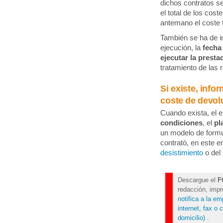
dichos contratos s
el total de los co
antemano el coste t
También se ha de i
ejecución, la
fecha
ejecutar la presta
tratamiento de las
Si existe, info
coste de devolu
Cuando exista, el 
condiciones
, el
pl
un modelo de formul
contrató, en este e
desistimiento
o del 
Descargue el
F
redacción, imp
notifica a la e
internet, fax o
domicilio)
.